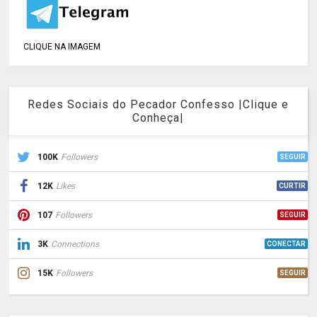
CLIQUE NA IMAGEM
Redes Sociais do Pecador Confesso |Clique e
Conheça|
100K
Followers
SEGUIR
12K
Likes
CURTIR
107
Followers
SEGUIR
3K
Connections
CONECTAR
15K
Followers
SEGUIR