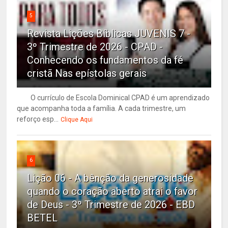
5
Revista Lições Bíblicas JUVENIS 7 -
3º Trimestre de 2026 - CPAD -
Conhecendo os fundamentos da fé
cristã Nas epístolas gerais
O currículo de Escola Dominical CPAD é um aprendizado
que acompanha toda a família. A cada trimestre, um
reforço esp...
Clique Aqui
6
Lição 06 - A bênção da generosidade
quando o coração aberto atrai o favor
de Deus - 3º Trimestre de 2026 - EBD
BETEL