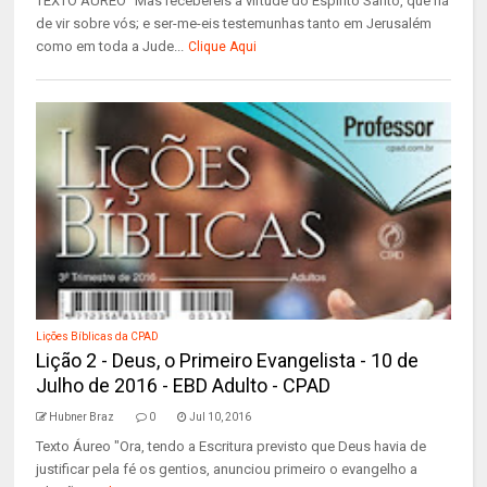
TEXTO ÁUREO “Mas recebereis a virtude do Espírito Santo, que há
de vir sobre vós; e ser-me-eis testemunhas tanto em Jerusalém
como em toda a Jude...
Clique Aqui
Lições Bíblicas da CPAD
Lição 2 - Deus, o Primeiro Evangelista - 10 de
Julho de 2016 - EBD Adulto - CPAD
Hubner Braz
0
Jul 10, 2016
Texto Áureo "Ora, tendo a Escritura previsto que Deus havia de
justificar pela fé os gen­tios, anunciou primeiro o evangelho a