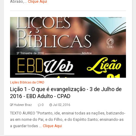
Abraão,...
Clique Aqui
Lições Bíblicas da CPAD
Lição 1 - O que é evangelização - 3 de Julho de
2016 - EBD Adulto - CPAD
Hubner Braz
0
Jul 02, 2016
TEXTO ÁUREO “Portanto, ide, ensinai todas as nações, batizando-
as em nome do Pai, e do Filho, e do Espírito Santo; ensinando-as
a guardar todas ...
Clique Aqui