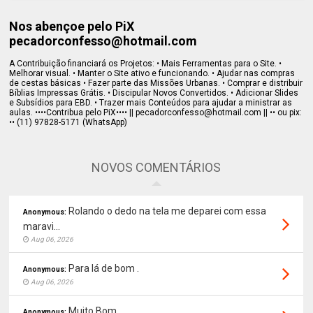
Nos abençoe pelo PiX
pecadorconfesso@hotmail.com
A Contribuição financiará os Projetos: • Mais Ferramentas para o Site. •
Melhorar visual. • Manter o Site ativo e funcionando. • Ajudar nas compras
de cestas básicas • Fazer parte das Missões Urbanas. • Comprar e distribuir
Bíblias Impressas Grátis. • Discipular Novos Convertidos. • Adicionar Slides
e Subsídios para EBD. • Trazer mais Conteúdos para ajudar a ministrar as
aulas. ••••Contribua pelo PiX•••• || pecadorconfesso@hotmail.com || •• ou pix:
•• (11) 97828-5171 (WhatsApp)
NOVOS COMENTÁRIOS
Rolando o dedo na tela me deparei com essa
Anonymous:
maravi...
Aug 06, 2026
Para lá de bom .
Anonymous:
Aug 06, 2026
Muito Bom
Anonymous: