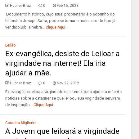
Hubner Braz
0
Feb 16, 2023
Documento histórico, cujo atual proprietário é o sobrinho do
bilionário Joseph Safra, pode se tornar o mais caro do tipo já
vendido.Bíblia hebra...
Clique Aqui
Leilão
Ex-evangélica, desiste de Leiloar a
virgindade na internet! Ela iria
ajudar a mãe.
Hubner Braz
0
Nov 29, 2012
Ex-evangélica leiloa a virgindade na internet para ajudar a mãe As
notícias sobre a catarinense que leiloou sua virgindade serviram
de inspiração...
Clique Aqui
Catarina Migliorini
A Jovem que leiloará a virgindade