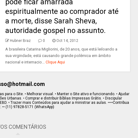
pode ficar amarrada
espiritualmente ao comprador até
a morte, disse Sarah Sheva,
autoridade gospel no assunto.
Hubner Braz
0
Oct 14, 2012
A brasileira Catarina Migliorini, de 20 anos, que está leiloando a
sua virgindade, está causando grande polêmica em âmbito
nacional e internacio...
Clique Aqui
esso@hotmail.com
s para o Site. • Melhorar visual. • Manter o Site ativo e funcionando. • Ajudar
s Urbanas. • Comprar e distribuir Bíblias Impressas Grátis. • Discipular
EBD. • Trazer mais Conteúdos para ajudar a ministrar as aulas. ••••Contribua
x: •• (11) 97828-5171 (WhatsApp)
OS COMENTÁRIOS