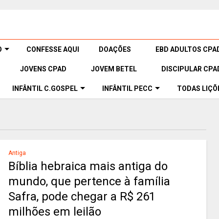
O
CONFESSE AQUI
DOAÇÕES
EBD ADULTOS CPA
JOVENS CPAD
JOVEM BETEL
DISCIPULAR CPA
INFÂNTIL C.GOSPEL
INFÂNTIL PECC
TODAS LIÇÕ
Antiga
Bíblia hebraica mais antiga do
mundo, que pertence à família
Safra, pode chegar a R$ 261
milhões em leilão