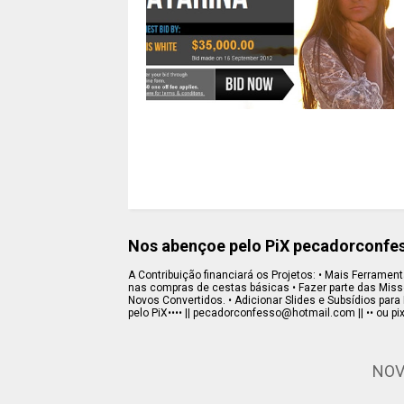
Nos abençoe pelo PiX pecadorconf
A Contribuição financiará os Projetos: • Mais Ferramenta
nas compras de cestas básicas • Fazer parte das Missõe
Novos Convertidos. • Adicionar Slides e Subsídios para 
pelo PiX•••• || pecadorconfesso@hotmail.com || •• ou pi
NOV