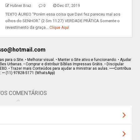
Hubner Braz
0
Dec 07, 2019
TEXTO ÁUREO “Porém essa coisa que Davi fez pareceu mal aos
olhos do SENHOR.” (2 Sm 11.27) VERDADE PRÁTICA Somente o
revestimento da graça...
Clique Aqui
esso@hotmail.com
s para o Site. • Melhorar visual. • Manter o Site ativo e funcionando. • Ajudar
s Urbanas. • Comprar e distribuir Bíblias Impressas Grátis. • Discipular
EBD. • Trazer mais Conteúdos para ajudar a ministrar as aulas. ••••Contribua
x: •• (11) 97828-5171 (WhatsApp)
OS COMENTÁRIOS