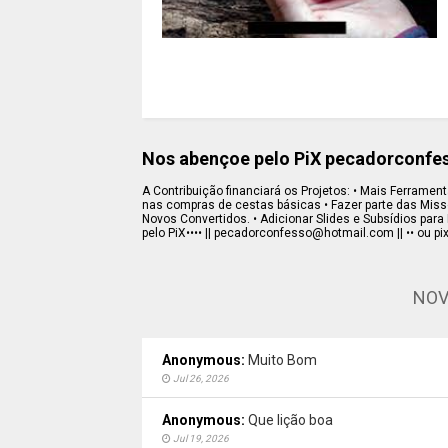
Nos abençoe pelo PiX pecadorconf
A Contribuição financiará os Projetos: • Mais Ferramenta
nas compras de cestas básicas • Fazer parte das Missõe
Novos Convertidos. • Adicionar Slides e Subsídios para 
pelo PiX•••• || pecadorconfesso@hotmail.com || •• ou pi
NOV
Anonymous:
Muito Bom
Jul 26, 2026
Anonymous:
Que lição boa
Jul 19, 2026