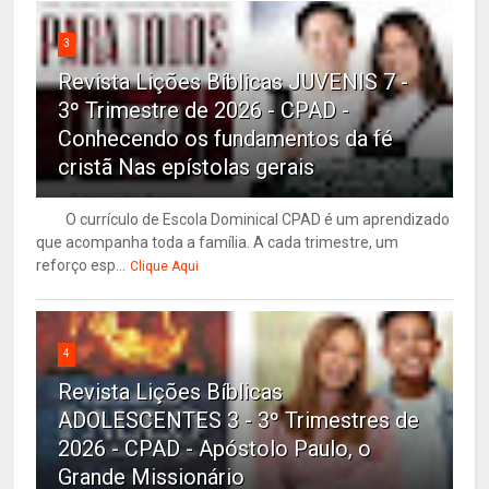
3
Revista Lições Bíblicas JUVENIS 7 -
3º Trimestre de 2026 - CPAD -
Conhecendo os fundamentos da fé
cristã Nas epístolas gerais
O currículo de Escola Dominical CPAD é um aprendizado
que acompanha toda a família. A cada trimestre, um
reforço esp...
Clique Aqui
4
Revista Lições Bíblicas
ADOLESCENTES 3 - 3º Trimestres de
2026 - CPAD - Apóstolo Paulo, o
Grande Missionário