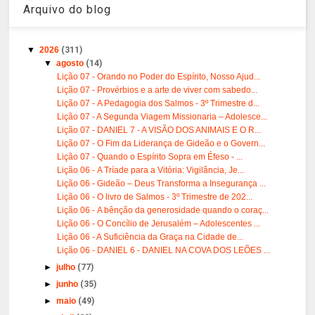
Arquivo do blog
▼
2026
(311)
▼
agosto
(14)
Lição 07 - Orando no Poder do Espírito, Nosso Ajud...
Lição 07 - Provérbios e a arte de viver com sabedo...
Lição 07 - A Pedagogia dos Salmos - 3º Trimestre d...
Lição 07 - A Segunda Viagem Missionaria – Adolesce...
Lição 07 - DANIEL 7 - A VISÃO DOS ANIMAIS E O R...
Lição 07 - O Fim da Liderança de Gideão e o Govern...
Lição 07 - Quando o Espírito Sopra em Éfeso - ...
Lição 06 - A Tríade para a Vitória: Vigilância, Je...
Lição 06 - Gideão – Deus Transforma a Insegurança ...
Lição 06 - O livro de Salmos - 3º Trimestre de 202...
Lição 06 - A bênção da generosidade quando o coraç...
Lição 06 - O Concílio de Jerusalém – Adolescentes ...
Lição 06 - A Suficiência da Graça na Cidade de...
Lição 06 - DANIEL 6 - DANIEL NA COVA DOS LEÕES ...
►
julho
(77)
►
junho
(35)
►
maio
(49)