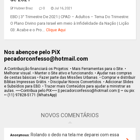
Hubner Braz
0
Jul 16, 2021
EBD | 3° Trimestre De 2021 | CPAD – Adultos – Tema Do Trimestre:
O Plano Divino para Israel em meio à Infidelidade da Nação | Lição
03: Acabe e o Pro...
Clique Aqui
Nos abençoe pelo PiX
pecadorconfesso@hotmail.com
A Contribuição financiará os Projetos: • Mais Ferramentas para o Site. •
Melhorar visual. • Manter o Site ativo e funcionando. • Ajudar nas compras
de cestas básicas • Fazer parte das Missões Urbanas. • Comprar e distribuir
Bíblias Impressas Grátis. • Discipular Novos Convertidos. • Adicionar Slides
e Subsídios para EBD. • Trazer mais Conteúdos para ajudar a ministrar as
aulas. ••••Contribua pelo PiX•••• || pecadorconfesso@hotmail.com || •• ou pix:
•• (11) 97828-5171 (WhatsApp)
NOVOS COMENTÁRIOS
Rolando o dedo na tela me deparei com essa
Anonymous: