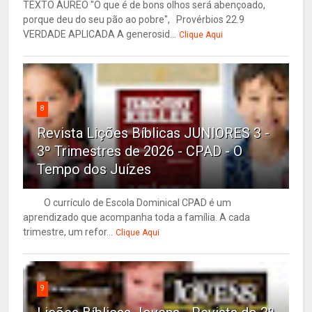
TEXTO ÁUREO "O que é de bons olhos será abençoado,
porque deu do seu pão ao pobre", Provérbios 22.9
VERDADE APLICADA A generosid...
Clique Aqui
8
Revista Lições Bíblicas JUNIORES 3 -
3º Trimestres de 2026 - CPAD - O
Tempo dos Juízes
O currículo de Escola Dominical CPAD é um
aprendizado que acompanha toda a família. A cada
trimestre, um refor...
Clique Aqui
9