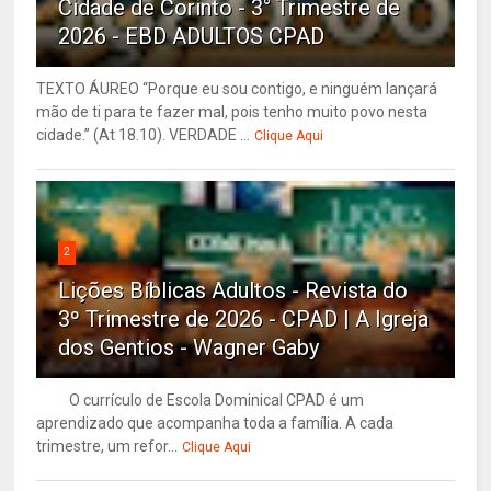
Cidade de Corinto - 3° Trimestre de
2026 - EBD ADULTOS CPAD
TEXTO ÁUREO “Porque eu sou contigo, e ninguém lançará
mão de ti para te fazer mal, pois tenho muito povo nesta
cidade.” (At 18.10). VERDADE ...
Clique Aqui
2
Lições Bíblicas Adultos - Revista do
3º Trimestre de 2026 - CPAD | A Igreja
dos Gentios - Wagner Gaby
O currículo de Escola Dominical CPAD é um
aprendizado que acompanha toda a família. A cada
trimestre, um refor...
Clique Aqui