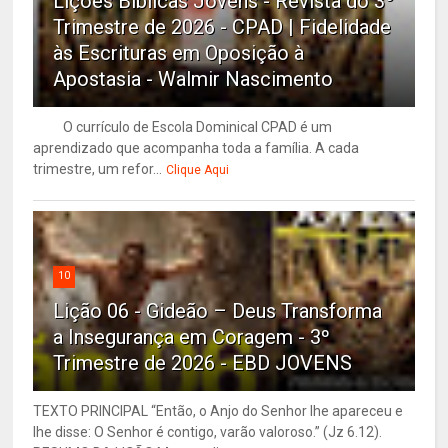
Lições Bíblicas Jovens - Revista do 3º
Trimestre de 2026 - CPAD | Fidelidade
às Escrituras em Oposição à
Apostasia - Walmir Nascimento
O currículo de Escola Dominical CPAD é um
aprendizado que acompanha toda a família. A cada
trimestre, um refor...
Clique Aqui
10
Lição 06 - Gideão – Deus Transforma
a Insegurança em Coragem - 3º
Trimestre de 2026 - EBD JOVENS
TEXTO PRINCIPAL “Então, o Anjo do Senhor lhe apareceu e
lhe disse: O Senhor é contigo, varão valoroso.” (Jz 6.12).