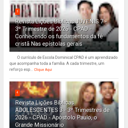
3
Revista Lições Bíblicas JUVENIS 7 -
3º Trimestre de 2026 - CPAD -
Conhecendo os fundamentos da fé
cristã Nas epístolas gerais
O currículo de Escola Dominical CPAD é um aprendizado
que acompanha toda a família. A cada trimestre, um
reforço esp...
Clique Aqui
4
Revista Lições Bíblicas
ADOLESCENTES 3 - 3º Trimestres de
2026 - CPAD - Apóstolo Paulo, o
Grande Missionário