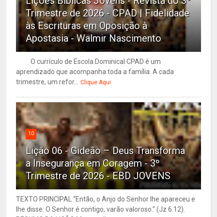
Lições Bíblicas Jovens - Revista do 3º
Trimestre de 2026 - CPAD | Fidelidade
às Escrituras em Oposição à
Apostasia - Walmir Nascimento
O currículo de Escola Dominical CPAD é um
aprendizado que acompanha toda a família. A cada
trimestre, um refor...
Clique Aqui
10
Lição 06 - Gideão – Deus Transforma
a Insegurança em Coragem - 3º
Trimestre de 2026 - EBD JOVENS
TEXTO PRINCIPAL “Então, o Anjo do Senhor lhe apareceu e
lhe disse: O Senhor é contigo, varão valoroso.” (Jz 6.12).