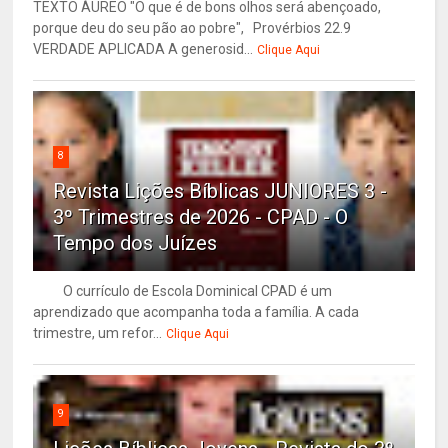
TEXTO ÁUREO "O que é de bons olhos será abençoado,
porque deu do seu pão ao pobre", Provérbios 22.9
VERDADE APLICADA A generosid...
Clique Aqui
8
Revista Lições Bíblicas JUNIORES 3 -
3º Trimestres de 2026 - CPAD - O
Tempo dos Juízes
O currículo de Escola Dominical CPAD é um
aprendizado que acompanha toda a família. A cada
trimestre, um refor...
Clique Aqui
9