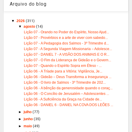
Arquivo do blog
▼
2026
(311)
▼
agosto
(14)
Lição 07 - Orando no Poder do Espírito, Nosso Ajud...
Lição 07 - Provérbios e a arte de viver com sabedo...
Lição 07 - A Pedagogia dos Salmos - 3º Trimestre d...
Lição 07 - A Segunda Viagem Missionaria – Adolesce...
Lição 07 - DANIEL 7 - A VISÃO DOS ANIMAIS E O R...
Lição 07 - O Fim da Liderança de Gideão e o Govern...
Lição 07 - Quando o Espírito Sopra em Éfeso - ...
Lição 06 - A Tríade para a Vitória: Vigilância, Je...
Lição 06 - Gideão – Deus Transforma a Insegurança ...
Lição 06 - O livro de Salmos - 3º Trimestre de 202...
Lição 06 - A bênção da generosidade quando o coraç...
Lição 06 - O Concílio de Jerusalém – Adolescentes ...
Lição 06 - A Suficiência da Graça na Cidade de...
Lição 06 - DANIEL 6 - DANIEL NA COVA DOS LEÕES ...
►
julho
(77)
►
junho
(35)
►
maio
(49)