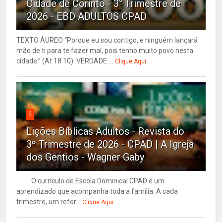
Cidade de Corinto - 3° Trimestre de
2026 - EBD ADULTOS CPAD
TEXTO ÁUREO “Porque eu sou contigo, e ninguém lançará
mão de ti para te fazer mal, pois tenho muito povo nesta
cidade.” (At 18.10). VERDADE ...
Clique Aqui
2
Lições Bíblicas Adultos - Revista do
3º Trimestre de 2026 - CPAD | A Igreja
dos Gentios - Wagner Gaby
O currículo de Escola Dominical CPAD é um
aprendizado que acompanha toda a família. A cada
trimestre, um refor...
Clique Aqui