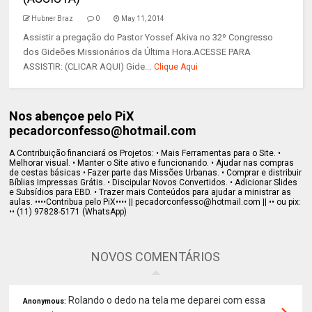
Hubner Braz
0
May 11, 2014
Assistir a pregação do Pastor Yossef Akiva no 32º Congresso
dos Gideões Missionários da Última Hora.ACESSE PARA
ASSISTIR: (CLICAR AQUI) Gide...
Clique Aqui
Nos abençoe pelo PiX
pecadorconfesso@hotmail.com
A Contribuição financiará os Projetos: • Mais Ferramentas para o Site. •
Melhorar visual. • Manter o Site ativo e funcionando. • Ajudar nas compras
de cestas básicas • Fazer parte das Missões Urbanas. • Comprar e distribuir
Bíblias Impressas Grátis. • Discipular Novos Convertidos. • Adicionar Slides
e Subsídios para EBD. • Trazer mais Conteúdos para ajudar a ministrar as
aulas. ••••Contribua pelo PiX•••• || pecadorconfesso@hotmail.com || •• ou pix:
•• (11) 97828-5171 (WhatsApp)
NOVOS COMENTÁRIOS
Rolando o dedo na tela me deparei com essa
Anonymous: