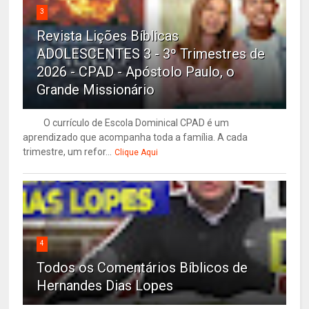
3
Revista Lições Bíblicas
ADOLESCENTES 3 - 3º Trimestres de
2026 - CPAD - Apóstolo Paulo, o
Grande Missionário
O currículo de Escola Dominical CPAD é um
aprendizado que acompanha toda a família. A cada
trimestre, um refor...
Clique Aqui
4
Todos os Comentários Bíblicos de
Hernandes Dias Lopes