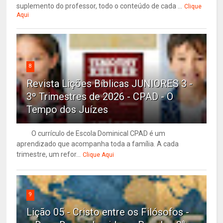
suplemento do professor, todo o conteúdo de cada ...
Clique
Aqui
8
Revista Lições Bíblicas JUNIORES 3 -
3º Trimestres de 2026 - CPAD - O
Tempo dos Juízes
O currículo de Escola Dominical CPAD é um
aprendizado que acompanha toda a família. A cada
trimestre, um refor...
Clique Aqui
9
Lição 05 - Cristo entre os Filósofos -