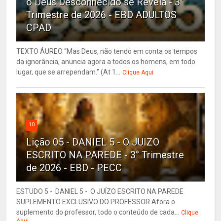
o Deus Desconhecido se Revela - 3°
Trimestre de 2026 - EBD ADULTOS
CPAD
TEXTO ÁUREO “Mas Deus, não tendo em conta os tempos
da ignorância, anuncia agora a todos os homens, em todo
lugar, que se arrependam.” (At 1...
Clique Aqui
10
Lição 05 - DANIEL 5 - O JUIZO
ESCRITO NA PAREDE - 3° Trimestre
de 2026 - EBD - PECC
ESTUDO 5 - DANIEL 5 - O JUÍZO ESCRITO NA PAREDE
SUPLEMENTO EXCLUSIVO DO PROFESSOR Afora o
suplemento do professor, todo o conteúdo de cada...
Clique