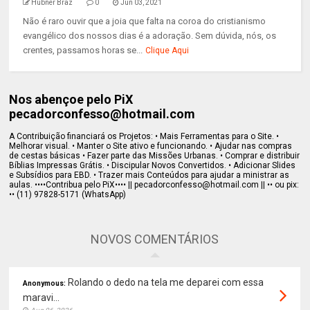
Hubner Braz
0
Jun 03, 2021
Não é raro ouvir que a joia que falta na coroa do cristianismo
evangélico dos nossos dias é a adoração. Sem dúvida, nós, os
crentes, passamos horas se...
Clique Aqui
Nos abençoe pelo PiX
pecadorconfesso@hotmail.com
A Contribuição financiará os Projetos: • Mais Ferramentas para o Site. •
Melhorar visual. • Manter o Site ativo e funcionando. • Ajudar nas compras
de cestas básicas • Fazer parte das Missões Urbanas. • Comprar e distribuir
Bíblias Impressas Grátis. • Discipular Novos Convertidos. • Adicionar Slides
e Subsídios para EBD. • Trazer mais Conteúdos para ajudar a ministrar as
aulas. ••••Contribua pelo PiX•••• || pecadorconfesso@hotmail.com || •• ou pix:
•• (11) 97828-5171 (WhatsApp)
NOVOS COMENTÁRIOS
Rolando o dedo na tela me deparei com essa
Anonymous:
maravi...