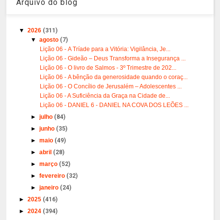
Arquivo do blog
▼
2026
(311)
▼
agosto
(7)
Lição 06 - A Tríade para a Vitória: Vigilância, Je...
Lição 06 - Gideão – Deus Transforma a Insegurança ...
Lição 06 - O livro de Salmos - 3º Trimestre de 202...
Lição 06 - A bênção da generosidade quando o coraç...
Lição 06 - O Concílio de Jerusalém – Adolescentes ...
Lição 06 - A Suficiência da Graça na Cidade de...
Lição 06 - DANIEL 6 - DANIEL NA COVA DOS LEÕES ...
►
julho
(84)
►
junho
(35)
►
maio
(49)
►
abril
(28)
►
março
(52)
►
fevereiro
(32)
►
janeiro
(24)
►
2025
(416)
►
2024
(394)