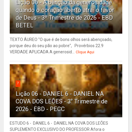
Lição 06 - A bênção da generosidade
quando o coração aberto atrai o favor
de Deus - 3º Trimestre de 2026 - EBD
BETEL
TEXTO ÁUREO "O que é de bons olhos será abençoado,
porque deu do seu pão ao pobre", Provérbios 22.9
VERDADE APLICADA A generosid...
Clique Aqui
7
Lição 06 - DANIEL 6 - DANIEL NA
COVA DOS LEÕES - 3° Trimestre de
2026 - EBD - PECC
ESTUDO 6 - DANIEL 6 - DANIEL NA COVA DOS LEÕES
SUPLEMENTO EXCLUSIVO DO PROFESSOR Afora o