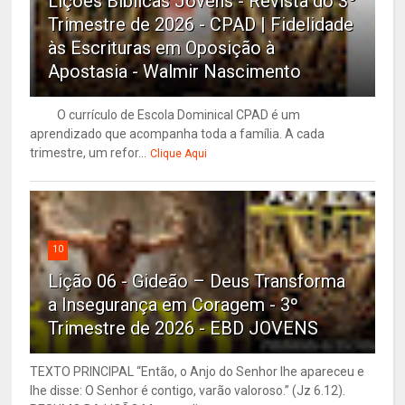
Lições Bíblicas Jovens - Revista do 3º
Trimestre de 2026 - CPAD | Fidelidade
às Escrituras em Oposição à
Apostasia - Walmir Nascimento
O currículo de Escola Dominical CPAD é um
aprendizado que acompanha toda a família. A cada
trimestre, um refor...
Clique Aqui
10
Lição 06 - Gideão – Deus Transforma
a Insegurança em Coragem - 3º
Trimestre de 2026 - EBD JOVENS
TEXTO PRINCIPAL “Então, o Anjo do Senhor lhe apareceu e
lhe disse: O Senhor é contigo, varão valoroso.” (Jz 6.12).