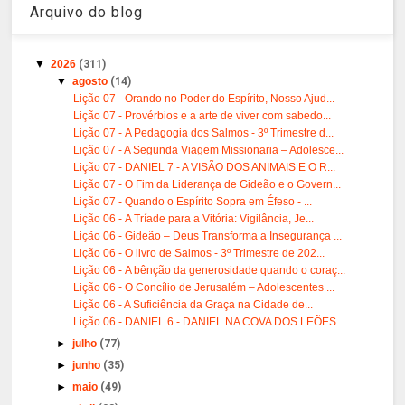
Arquivo do blog
▼
2026
(311)
▼
agosto
(14)
Lição 07 - Orando no Poder do Espírito, Nosso Ajud...
Lição 07 - Provérbios e a arte de viver com sabedo...
Lição 07 - A Pedagogia dos Salmos - 3º Trimestre d...
Lição 07 - A Segunda Viagem Missionaria – Adolesce...
Lição 07 - DANIEL 7 - A VISÃO DOS ANIMAIS E O R...
Lição 07 - O Fim da Liderança de Gideão e o Govern...
Lição 07 - Quando o Espírito Sopra em Éfeso - ...
Lição 06 - A Tríade para a Vitória: Vigilância, Je...
Lição 06 - Gideão – Deus Transforma a Insegurança ...
Lição 06 - O livro de Salmos - 3º Trimestre de 202...
Lição 06 - A bênção da generosidade quando o coraç...
Lição 06 - O Concílio de Jerusalém – Adolescentes ...
Lição 06 - A Suficiência da Graça na Cidade de...
Lição 06 - DANIEL 6 - DANIEL NA COVA DOS LEÕES ...
►
julho
(77)
►
junho
(35)
►
maio
(49)