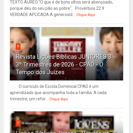
TEXTO ÁUREO "O que é de bons olhos será abençoado,
porque deu do seu pão ao pobre", Provérbios 22.9
VERDADE APLICADA A generosid...
Clique Aqui
8
Revista Lições Bíblicas JUNIORES 3 -
3º Trimestres de 2026 - CPAD - O
Tempo dos Juízes
O currículo de Escola Dominical CPAD é um
aprendizado que acompanha toda a família. A cada
trimestre, um refor...
Clique Aqui
9