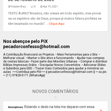
Hubner Braz
0
Apr 19, 2021
TEXTO ÁUREO“Amados, não creiais em todo espírito, mas provai
se os espíritos são de Deus, porque já muitos falsos profetas se
têm levantado no mundo” ...
Clique Aqui
Nos abençoe pelo PiX
pecadorconfesso@hotmail.com
A Contribuição financiará os Projetos: • Mais Ferramentas para o Site. •
Melhorar visual. • Manter o Site ativo e funcionando. • Ajudar nas compras
de cestas básicas • Fazer parte das Missões Urbanas. • Comprar e distribuir
Bíblias Impressas Grátis. • Discipular Novos Convertidos. • Adicionar Slides
e Subsídios para EBD. • Trazer mais Conteúdos para ajudar a ministrar as
aulas. ••••Contribua pelo PiX•••• || pecadorconfesso@hotmail.com || •• ou pix:
•• (11) 97828-5171 (WhatsApp)
NOVOS COMENTÁRIOS
Rolando o dedo na tela me deparei com essa
Anonymous: