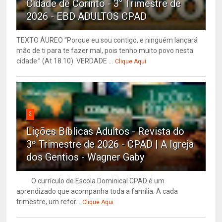
Cidade de Corinto - 3° Trimestre de
2026 - EBD ADULTOS CPAD
TEXTO ÁUREO “Porque eu sou contigo, e ninguém lançará
mão de ti para te fazer mal, pois tenho muito povo nesta
cidade.” (At 18.10). VERDADE ...
Clique Aqui
2
Lições Bíblicas Adultos - Revista do
3º Trimestre de 2026 - CPAD | A Igreja
dos Gentios - Wagner Gaby
O currículo de Escola Dominical CPAD é um
aprendizado que acompanha toda a família. A cada
trimestre, um refor...
Clique Aqui