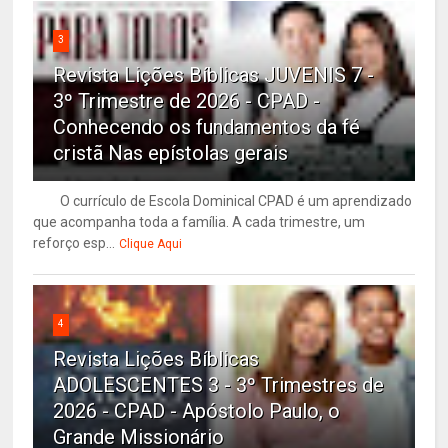
3
Revista Lições Bíblicas JUVENIS 7 -
3º Trimestre de 2026 - CPAD -
Conhecendo os fundamentos da fé
cristã Nas epístolas gerais
O currículo de Escola Dominical CPAD é um aprendizado
que acompanha toda a família. A cada trimestre, um
reforço esp...
Clique Aqui
4
Revista Lições Bíblicas
ADOLESCENTES 3 - 3º Trimestres de
2026 - CPAD - Apóstolo Paulo, o
Grande Missionário