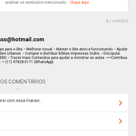
analisar os versículos mencionado...
Clique Aqui
8
/ 14 POSTS
esso@hotmail.com
s para o Site. • Melhorar visual. • Manter o Site ativo e funcionando. • Ajudar
s Urbanas. • Comprar e distribuir Bíblias Impressas Grátis. • Discipular
EBD. • Trazer mais Conteúdos para ajudar a ministrar as aulas. ••••Contribua
x: •• (11) 97828-5171 (WhatsApp)
OS COMENTÁRIOS
rei com essa maravi...