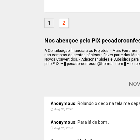
1
2
Nos abençoe pelo PiX pecadorconf
A Contribuição financiará os Projetos: • Mais Ferramenta
nas compras de cestas básicas • Fazer parte das Missõe
Novos Convertidos. • Adicionar Slides e Subsídios para 
pelo PiX•••• || pecadorconfesso@hotmail.com || •• ou pi
NOV
Anonymous:
Rolando o dedo na tela me depa
Aug 06, 2026
Anonymous:
Para lá de bom .
Aug 06, 2026