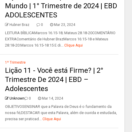
Mundo | 1° Trimestre de 2024 | EBD
ADOLESCENTES
Hubner Braz
0
Mar 23, 2024
LEITURA BÍBLICAMarcos 16.15-18; Mateus 28.18-20COMENTÁRIO
EXTRAComentário de Hubner BrazMarcos 16:15-18 e Mateus
28:18-20:Marcos 16:15-18:15 E di...
Clique Aqui
1º Trimestre
Lição 11 - Você está Firme? | 2°
Trimestre De 2024 | EBD –
Adolescentes
Unknown
0
Mar 14, 2024
OBJETIVOSENSINAR que a Palavra de Deus é o fundamento da
nossa fé;DESTACAR que esta Palavra, além de ouvida e estudada,
precisa ser praticad...
Clique Aqui