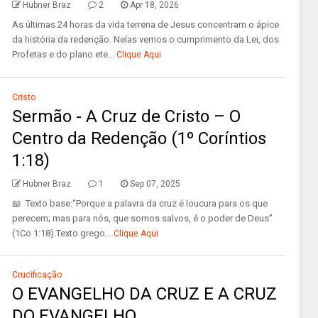
Hubner Braz
2
Apr 18, 2026
As últimas 24 horas da vida terrena de Jesus concentram o ápice
da história da redenção. Nelas vemos o cumprimento da Lei, dos
Profetas e do plano ete...
Clique Aqui
Cristo
Sermão - A Cruz de Cristo – O
Centro da Redenção (1º Coríntios
1:18)
Hubner Braz
1
Sep 07, 2025
📖 Texto base:“Porque a palavra da cruz é loucura para os que
perecem; mas para nós, que somos salvos, é o poder de Deus”
(1Co 1:18).Texto grego...
Clique Aqui
Crucificação
O EVANGELHO DA CRUZ E A CRUZ
DO EVANGELHO