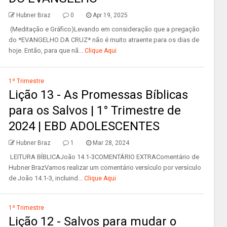
Hubner Braz
0
Apr 19, 2025
(Meditação e Gráfico)Levando em consideração que a pregação
do *EVANGELHO DA CRUZ* não é muito atraente para os dias de
hoje. Então, para que nã...
Clique Aqui
1º Trimestre
Lição 13 - As Promessas Bíblicas
para os Salvos | 1° Trimestre de
2024 | EBD ADOLESCENTES
Hubner Braz
1
Mar 28, 2024
LEITURA BÍBLICAJoão 14.1-3COMENTÁRIO EXTRAComentário de
Hubner BrazVamos realizar um comentário versículo por versículo
de João 14.1-3, incluind...
Clique Aqui
1º Trimestre
Lição 12 - Salvos para mudar o