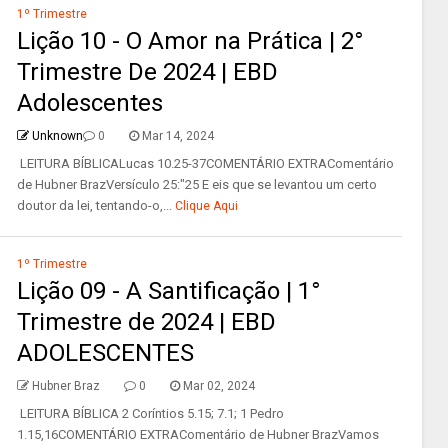
1º Trimestre
Lição 10 - O Amor na Prática | 2°
Trimestre De 2024 | EBD
Adolescentes
Unknown
0
Mar 14, 2024
LEITURA BÍBLICALucas 10.25-37COMENTÁRIO EXTRAComentário
de Hubner BrazVersículo 25:"25 E eis que se levantou um certo
doutor da lei, tentando-o,...
Clique Aqui
1º Trimestre
Lição 09 - A Santificação | 1°
Trimestre de 2024 | EBD
ADOLESCENTES
Hubner Braz
0
Mar 02, 2024
LEITURA BÍBLICA 2 Coríntios 5.15; 7.1; 1 Pedro
1.15,16COMENTÁRIO EXTRAComentário de Hubner BrazVamos