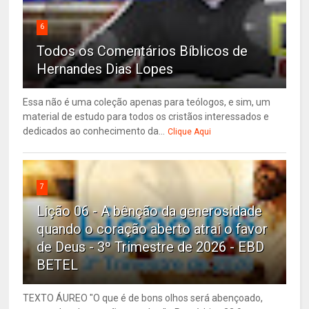
6
Todos os Comentários Bíblicos de
Hernandes Dias Lopes
Essa não é uma coleção apenas para teólogos, e sim, um
material de estudo para todos os cristãos interessados e
dedicados ao conhecimento da...
Clique Aqui
7
Lição 06 - A bênção da generosidade
quando o coração aberto atrai o favor
de Deus - 3º Trimestre de 2026 - EBD
BETEL
TEXTO ÁUREO "O que é de bons olhos será abençoado,