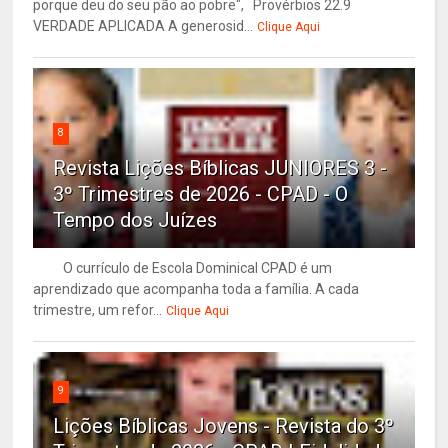
porque deu do seu pão ao pobre", Provérbios 22.9
VERDADE APLICADA A generosid...
Clique Aqui
8
Revista Lições Bíblicas JUNIORES 3 -
3º Trimestres de 2026 - CPAD - O
Tempo dos Juízes
O currículo de Escola Dominical CPAD é um
aprendizado que acompanha toda a família. A cada
trimestre, um refor...
Clique Aqui
9
Lições Bíblicas Jovens - Revista do 3º