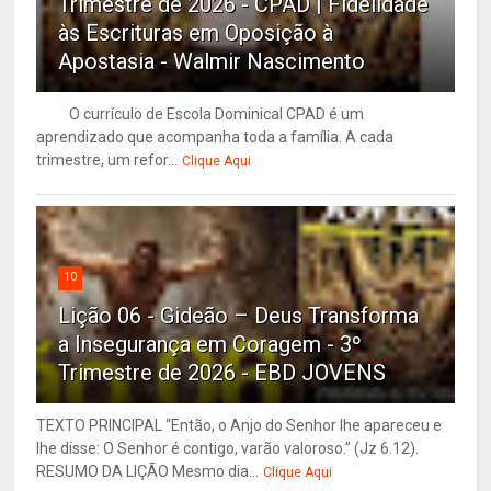
Trimestre de 2026 - CPAD | Fidelidade
às Escrituras em Oposição à
Apostasia - Walmir Nascimento
O currículo de Escola Dominical CPAD é um
aprendizado que acompanha toda a família. A cada
trimestre, um refor...
Clique Aqui
10
Lição 06 - Gideão – Deus Transforma
a Insegurança em Coragem - 3º
Trimestre de 2026 - EBD JOVENS
TEXTO PRINCIPAL “Então, o Anjo do Senhor lhe apareceu e
lhe disse: O Senhor é contigo, varão valoroso.” (Jz 6.12).
RESUMO DA LIÇÃO Mesmo dia...
Clique Aqui