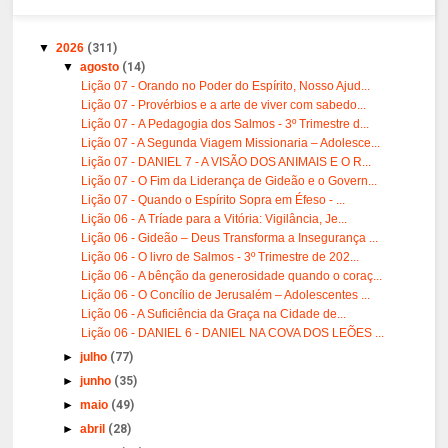
▼
2026
(311)
▼
agosto
(14)
Lição 07 - Orando no Poder do Espírito, Nosso Ajud...
Lição 07 - Provérbios e a arte de viver com sabedo...
Lição 07 - A Pedagogia dos Salmos - 3º Trimestre d...
Lição 07 - A Segunda Viagem Missionaria – Adolesce...
Lição 07 - DANIEL 7 - A VISÃO DOS ANIMAIS E O R...
Lição 07 - O Fim da Liderança de Gideão e o Govern...
Lição 07 - Quando o Espírito Sopra em Éfeso - ...
Lição 06 - A Tríade para a Vitória: Vigilância, Je...
Lição 06 - Gideão – Deus Transforma a Insegurança ...
Lição 06 - O livro de Salmos - 3º Trimestre de 202...
Lição 06 - A bênção da generosidade quando o coraç...
Lição 06 - O Concílio de Jerusalém – Adolescentes ...
Lição 06 - A Suficiência da Graça na Cidade de...
Lição 06 - DANIEL 6 - DANIEL NA COVA DOS LEÕES ...
►
julho
(77)
►
junho
(35)
►
maio
(49)
►
abril
(28)