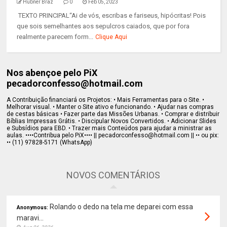
Hubner Braz
0
Feb 05, 2023
TEXTO PRINCIPAL“Ai de vós, escribas e fariseus, hipócritas! Pois
que sois semelhantes aos sepulcros caiados, que por fora
realmente parecem form...
Clique Aqui
Nos abençoe pelo PiX
pecadorconfesso@hotmail.com
A Contribuição financiará os Projetos: • Mais Ferramentas para o Site. •
Melhorar visual. • Manter o Site ativo e funcionando. • Ajudar nas compras
de cestas básicas • Fazer parte das Missões Urbanas. • Comprar e distribuir
Bíblias Impressas Grátis. • Discipular Novos Convertidos. • Adicionar Slides
e Subsídios para EBD. • Trazer mais Conteúdos para ajudar a ministrar as
aulas. ••••Contribua pelo PiX•••• || pecadorconfesso@hotmail.com || •• ou pix:
•• (11) 97828-5171 (WhatsApp)
NOVOS COMENTÁRIOS
Rolando o dedo na tela me deparei com essa
Anonymous:
maravi...