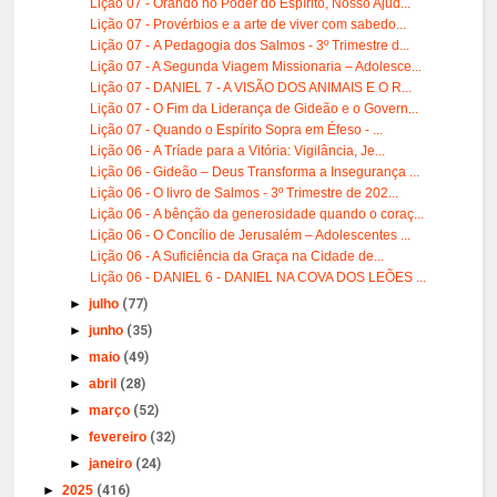
Lição 07 - Orando no Poder do Espírito, Nosso Ajud...
Lição 07 - Provérbios e a arte de viver com sabedo...
Lição 07 - A Pedagogia dos Salmos - 3º Trimestre d...
Lição 07 - A Segunda Viagem Missionaria – Adolesce...
Lição 07 - DANIEL 7 - A VISÃO DOS ANIMAIS E O R...
Lição 07 - O Fim da Liderança de Gideão e o Govern...
Lição 07 - Quando o Espírito Sopra em Éfeso - ...
Lição 06 - A Tríade para a Vitória: Vigilância, Je...
Lição 06 - Gideão – Deus Transforma a Insegurança ...
Lição 06 - O livro de Salmos - 3º Trimestre de 202...
Lição 06 - A bênção da generosidade quando o coraç...
Lição 06 - O Concílio de Jerusalém – Adolescentes ...
Lição 06 - A Suficiência da Graça na Cidade de...
Lição 06 - DANIEL 6 - DANIEL NA COVA DOS LEÕES ...
►
julho
(77)
►
junho
(35)
►
maio
(49)
►
abril
(28)
►
março
(52)
►
fevereiro
(32)
►
janeiro
(24)
►
2025
(416)