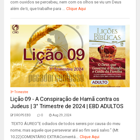
com ouvidos se percebeu, nem com os olhos se viu um Deus
além de ti, que trabalhe para ...
Clique Aqui
3º Trimestre
Lição 09 - A Conspiração de Hamã contra os
Judeus | 3° Trimestre de 2024 | EBD ADULTOS
DROPS EBD
0
Aug 29, 2024
TEXTO ÁUREO“E odiados de todos sereis por causa do meu
nome; mas aquele que perseverar até ao fim será salvo.” (Mt
10.22)COMENTÁRIO EXTRAComentá...
Clique Aqui