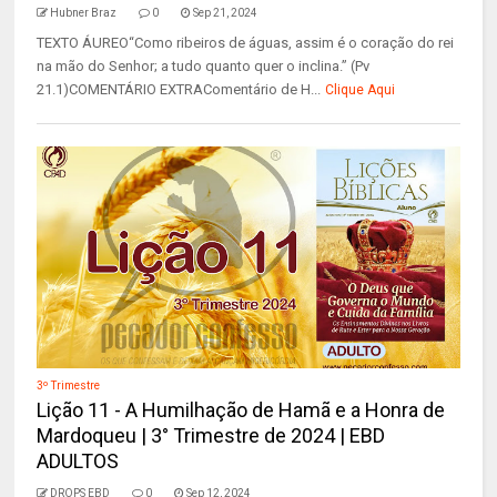
Hubner Braz
0
Sep 21, 2024
TEXTO ÁUREO“Como ribeiros de águas, assim é o coração do rei
na mão do Senhor; a tudo quanto quer o inclina.” (Pv
21.1)COMENTÁRIO EXTRAComentário de H...
Clique Aqui
3º Trimestre
Lição 11 - A Humilhação de Hamã e a Honra de
Mardoqueu | 3° Trimestre de 2024 | EBD
ADULTOS
DROPS EBD
0
Sep 12, 2024