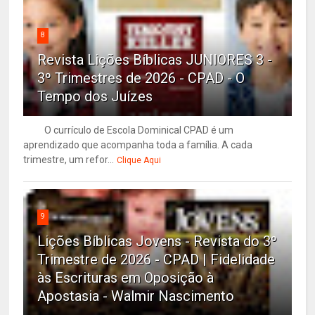
8
Revista Lições Bíblicas JUNIORES 3 -
3º Trimestres de 2026 - CPAD - O
Tempo dos Juízes
O currículo de Escola Dominical CPAD é um
aprendizado que acompanha toda a família. A cada
trimestre, um refor...
Clique Aqui
9
Lições Bíblicas Jovens - Revista do 3º
Trimestre de 2026 - CPAD | Fidelidade
às Escrituras em Oposição à
Apostasia - Walmir Nascimento