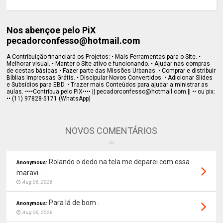
Nos abençoe pelo PiX
pecadorconfesso@hotmail.com
A Contribuição financiará os Projetos: • Mais Ferramentas para o Site. •
Melhorar visual. • Manter o Site ativo e funcionando. • Ajudar nas compras
de cestas básicas • Fazer parte das Missões Urbanas. • Comprar e distribuir
Bíblias Impressas Grátis. • Discipular Novos Convertidos. • Adicionar Slides
e Subsídios para EBD. • Trazer mais Conteúdos para ajudar a ministrar as
aulas. ••••Contribua pelo PiX•••• || pecadorconfesso@hotmail.com || •• ou pix:
•• (11) 97828-5171 (WhatsApp)
NOVOS COMENTÁRIOS
Rolando o dedo na tela me deparei com essa
Anonymous:
maravi...
Aug 06, 2026
Para lá de bom .
Anonymous:
Aug 06, 2026