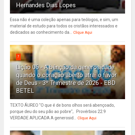
Hernandes Dias Lopes
Essa não é uma coleção apenas para teólogos, e sim, um
material de estudo para todos os cristãos interessados e
dedicados ao conhecimento da...
Clique Aqui
7
Lição 06 - A bênção da generosidade
quando o coração aberto atrai o favor
de Deus - 3º Trimestre de 2026 - EBD
BETEL
TEXTO ÁUREO "O que é de bons olhos será abençoado,
porque deu do seu pão ao pobre", Provérbios 22.9
VERDADE APLICADA A generosid...
Clique Aqui