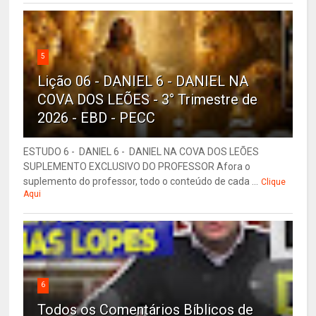
5
Lição 06 - DANIEL 6 - DANIEL NA
COVA DOS LEÕES - 3° Trimestre de
2026 - EBD - PECC
ESTUDO 6 - DANIEL 6 - DANIEL NA COVA DOS LEÕES
SUPLEMENTO EXCLUSIVO DO PROFESSOR Afora o
suplemento do professor, todo o conteúdo de cada ...
Clique
Aqui
6
Todos os Comentários Bíblicos de