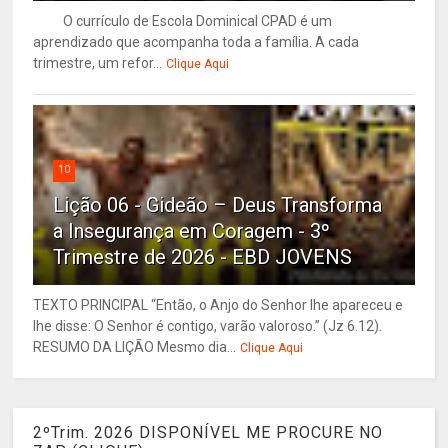
O currículo de Escola Dominical CPAD é um
aprendizado que acompanha toda a família. A cada
trimestre, um refor...
Clique Aqui
10
Lição 06 - Gideão – Deus Transforma
a Insegurança em Coragem - 3º
Trimestre de 2026 - EBD JOVENS
TEXTO PRINCIPAL “Então, o Anjo do Senhor lhe apareceu e
lhe disse: O Senhor é contigo, varão valoroso.” (Jz 6.12).
RESUMO DA LIÇÃO Mesmo dia...
Clique Aqui
2ºTrim. 2026 DISPONÍVEL ME PROCURE NO