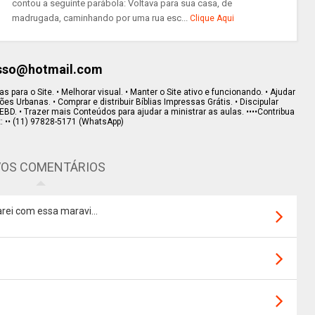
contou a seguinte parábola: Voltava para sua casa, de
madrugada, caminhando por uma rua esc...
Clique Aqui
esso@hotmail.com
s para o Site. • Melhorar visual. • Manter o Site ativo e funcionando. • Ajudar
s Urbanas. • Comprar e distribuir Bíblias Impressas Grátis. • Discipular
EBD. • Trazer mais Conteúdos para ajudar a ministrar as aulas. ••••Contribua
x: •• (11) 97828-5171 (WhatsApp)
OS COMENTÁRIOS
rei com essa maravi...