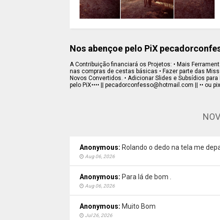
Nos abençoe pelo PiX pecadorconf
A Contribuição financiará os Projetos: • Mais Ferramenta
nas compras de cestas básicas • Fazer parte das Missõe
Novos Convertidos. • Adicionar Slides e Subsídios para 
pelo PiX•••• || pecadorconfesso@hotmail.com || •• ou pi
NOV
Anonymous:
Rolando o dedo na tela me depa
Aug 06, 2026
Anonymous:
Para lá de bom .
Aug 06, 2026
Anonymous:
Muito Bom
Jul 26, 2026