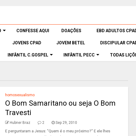
O
CONFESSE AQUI
DOAÇÕES
EBD ADULTOS CPA
JOVENS CPAD
JOVEM BETEL
DISCIPULAR CPA
INFÂNTIL C.GOSPEL
INFÂNTIL PECC
TODAS LIÇÕ
homosexualismo
O Bom Samaritano ou seja O Bom
Travesti
Hubner Braz
2
Sep 29, 2010
E perguntaram a Jesus: "Quem é o meu próximo?" E ele lhes