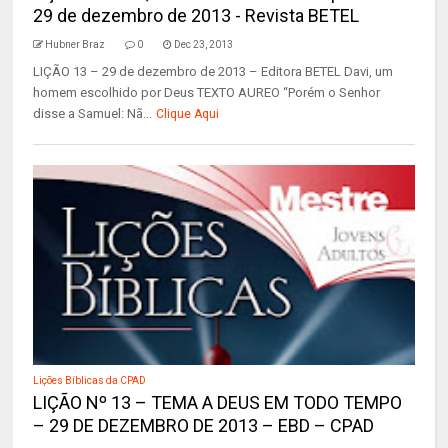
29 de dezembro de 2013 - Revista BETEL
Hubner Braz
0
Dec 23, 2013
LIÇÃO 13 – 29 de dezembro de 2013 – Editora BETEL Davi, um
homem escolhido por Deus TEXTO AUREO “Porém o Senhor
disse a Samuel: Nã...
Clique Aqui
Lições Bíblicas da CPAD
LIÇÃO Nº 13 – TEMA A DEUS EM TODO TEMPO
– 29 DE DEZEMBRO DE 2013 – EBD – CPAD