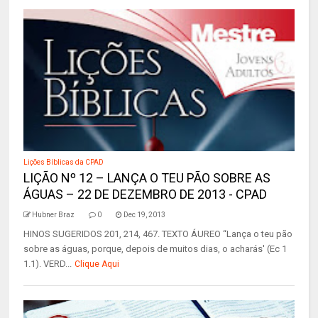
Lições Bíblicas da CPAD
LIÇÃO Nº 12 – LANÇA O TEU PÃO SOBRE AS
ÁGUAS – 22 DE DEZEMBRO DE 2013 - CPAD
Hubner Braz
0
Dec 19, 2013
HINOS SUGERIDOS 201, 214, 467. TEXTO ÁUREO “Lança o teu pão
sobre as águas, porque, depois de muitos dias, o acharás' (Ec 1
1.1). VERD...
Clique Aqui