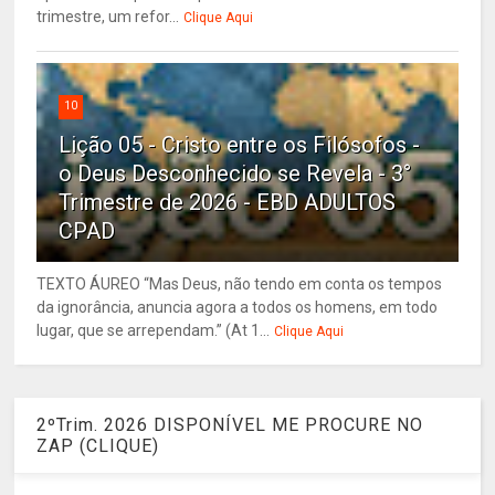
trimestre, um refor...
Clique Aqui
10
Lição 05 - Cristo entre os Filósofos -
o Deus Desconhecido se Revela - 3°
Trimestre de 2026 - EBD ADULTOS
CPAD
TEXTO ÁUREO “Mas Deus, não tendo em conta os tempos
da ignorância, anuncia agora a todos os homens, em todo
lugar, que se arrependam.” (At 1...
Clique Aqui
2ºTrim. 2026 DISPONÍVEL ME PROCURE NO
ZAP (CLIQUE)