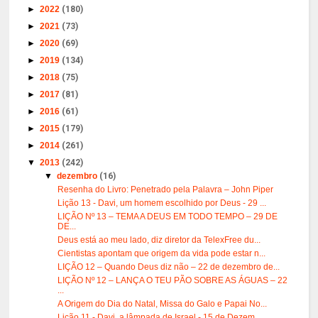
►
2022
(180)
►
2021
(73)
►
2020
(69)
►
2019
(134)
►
2018
(75)
►
2017
(81)
►
2016
(61)
►
2015
(179)
►
2014
(261)
▼
2013
(242)
▼
dezembro
(16)
Resenha do Livro: Penetrado pela Palavra – John Piper
Lição 13 - Davi, um homem escolhido por Deus - 29 ...
LIÇÃO Nº 13 – TEMA A DEUS EM TODO TEMPO – 29 DE
DE...
Deus está ao meu lado, diz diretor da TelexFree du...
Cientistas apontam que origem da vida pode estar n...
LIÇÃO 12 – Quando Deus diz não – 22 de dezembro de...
LIÇÃO Nº 12 – LANÇA O TEU PÃO SOBRE AS ÁGUAS – 22
...
A Origem do Dia do Natal, Missa do Galo e Papai No...
Lição 11 - Davi, a lâmpada de Israel - 15 de Dezem...