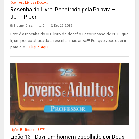
Download Livros e E-books
Resenha do Livro: Penetrado pela Palavra –
John Piper
Hubner Braz
0
Dec 28, 2013
Este é a resenha do 38º livro do desafio Leitor Insano de 2013 que
li, um pouco atrasado a resenha, mas aí vai!!! Por que você quer ir
para o c...
Clique Aqui
Lições Bíblicas da BETEL
Lição 13 - Davi, um homem escolhido por Deus -