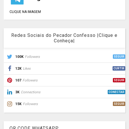
CLIQUE NA IMAGEM
Redes Sociais do Pecador Confesso |Clique e
Conheça|
100K
Followers
SEGUIR
12K
Likes
CURTIR
107
Followers
SEGUIR
3K
Connections
CONECTAR
15K
Followers
SEGUIR
QR CODE WHATSAPP