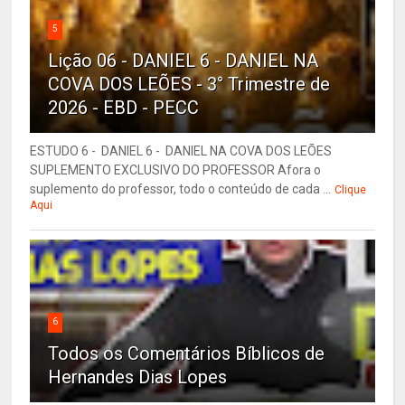
5
Lição 06 - DANIEL 6 - DANIEL NA
COVA DOS LEÕES - 3° Trimestre de
2026 - EBD - PECC
ESTUDO 6 - DANIEL 6 - DANIEL NA COVA DOS LEÕES
SUPLEMENTO EXCLUSIVO DO PROFESSOR Afora o
suplemento do professor, todo o conteúdo de cada ...
Clique
Aqui
6
Todos os Comentários Bíblicos de
Hernandes Dias Lopes