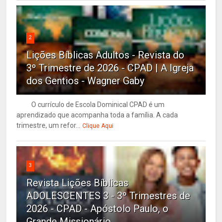
2
Lições Bíblicas Adultos - Revista do
3º Trimestre de 2026 - CPAD | A Igreja
dos Gentios - Wagner Gaby
O currículo de Escola Dominical CPAD é um
aprendizado que acompanha toda a família. A cada
trimestre, um refor...
Clique Aqui
3
Revista Lições Bíblicas
ADOLESCENTES 3 - 3º Trimestres de
2026 - CPAD - Apóstolo Paulo, o
Grande Missionário