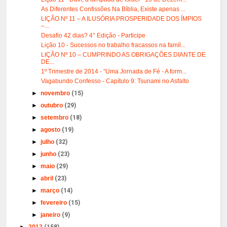
As Diferentes Confissões Na Bíblia, Existe apenas ...
LIÇÃO Nº 11 – A ILUSÓRIA PROSPERIDADE DOS ÍMPIOS
–...
Desafio 42 dias? 4° Edição - Participe
Lição 10 - Sucessos no trabalho fracassos na famíl...
LIÇÃO Nº 10 – CUMPRINDO AS OBRIGAÇÕES DIANTE DE
DE...
1º Trimestre de 2014 - “Uma Jornada de Fé - A form...
Vagabundo Confesso - Capítulo 9: Tsunami no Asfalto
►
novembro
(15)
►
outubro
(29)
►
setembro
(18)
►
agosto
(19)
►
julho
(32)
►
junho
(23)
►
maio
(29)
►
abril
(23)
►
março
(14)
►
fevereiro
(15)
►
janeiro
(9)
►
2012
(158)