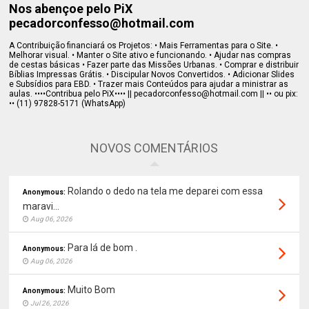
Nos abençoe pelo PiX
pecadorconfesso@hotmail.com
A Contribuição financiará os Projetos: • Mais Ferramentas para o Site. •
Melhorar visual. • Manter o Site ativo e funcionando. • Ajudar nas compras
de cestas básicas • Fazer parte das Missões Urbanas. • Comprar e distribuir
Bíblias Impressas Grátis. • Discipular Novos Convertidos. • Adicionar Slides
e Subsídios para EBD. • Trazer mais Conteúdos para ajudar a ministrar as
aulas. ••••Contribua pelo PiX•••• || pecadorconfesso@hotmail.com || •• ou pix:
•• (11) 97828-5171 (WhatsApp)
NOVOS COMENTÁRIOS
Rolando o dedo na tela me deparei com essa
Anonymous:
maravi...
Aug 06, 2026
Para lá de bom .
Anonymous:
Aug 06, 2026
Muito Bom
Anonymous:
Jul 26, 2026