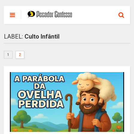
LABEL:
Culto Infântil
1
2