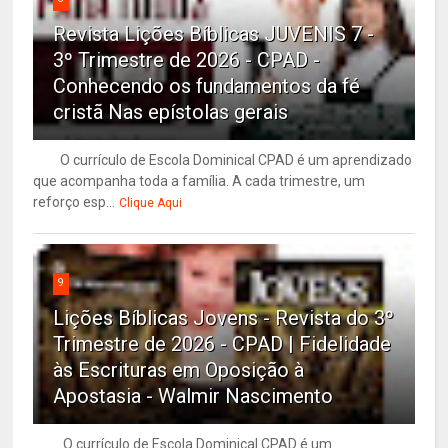
Revista Lições Bíblicas JUVENIS 7 -
3º Trimestre de 2026 - CPAD -
Conhecendo os fundamentos da fé
cristã Nas epístolas gerais
O currículo de Escola Dominical CPAD é um aprendizado
que acompanha toda a família. A cada trimestre, um
reforço esp...
Clique Aqui
9
Lições Bíblicas Jovens - Revista do 3º
Trimestre de 2026 - CPAD | Fidelidade
às Escrituras em Oposição à
Apostasia - Walmir Nascimento
O currículo de Escola Dominical CPAD é um