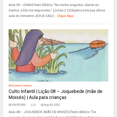
Aula 09 - JONASTexto Bíblico:“Na minha angústia, clamei ao
Senhor, e Ele me respondeu.” (Jonas 2:2)Objetivos:Nossa ultima
aula do trimestre JESUS SALV...
Clique Aqui
Aula para crianças
Culto Infantil | Lição 08 – Joquebede (mãe de
Moisés) | Aula para crianças
DROPS EBD
0
Aug 06, 2025
Aula 08 – JOQUEBEDE (MÃE DE MOISÉS)Texto Bíblico:"De