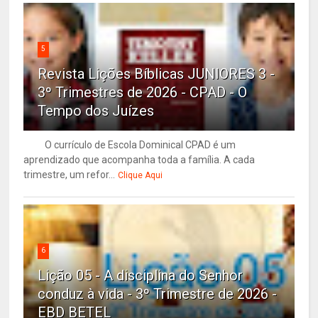
5
Revista Lições Bíblicas JUNIORES 3 -
3º Trimestres de 2026 - CPAD - O
Tempo dos Juízes
O currículo de Escola Dominical CPAD é um
aprendizado que acompanha toda a família. A cada
trimestre, um refor...
Clique Aqui
6
Lição 05 - A disciplina do Senhor
conduz à vida - 3º Trimestre de 2026 -
EBD BETEL