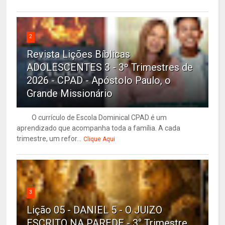
2
Revista Lições Bíblicas
ADOLESCENTES 3 - 3º Trimestres de
2026 - CPAD - Apóstolo Paulo, o
Grande Missionário
O currículo de Escola Dominical CPAD é um
aprendizado que acompanha toda a família. A cada
trimestre, um refor...
Clique Aqui
3
Lição 05 - DANIEL 5 - O JUIZO
ESCRITO NA PAREDE - 3° Trimestre