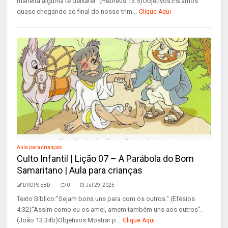
maneira alguma te deixarei" (Hebreus 13:5)Objetivos:Estamos
quase chegando ao final do nosso trim...
Clique Aqui
Aula para crianças
Culto Infantil | Lição 07 – A Parábola do Bom
Samaritano | Aula para crianças
DROPS EBD
0
Jul 29, 2025
Texto Bíblico:"Sejam bons uns para com os outros." (Efésios
4:32)“Assim como eu os amei, amem também uns aos outros”.
(João 13:34b)Objetivos:Mostrar p...
Clique Aqui