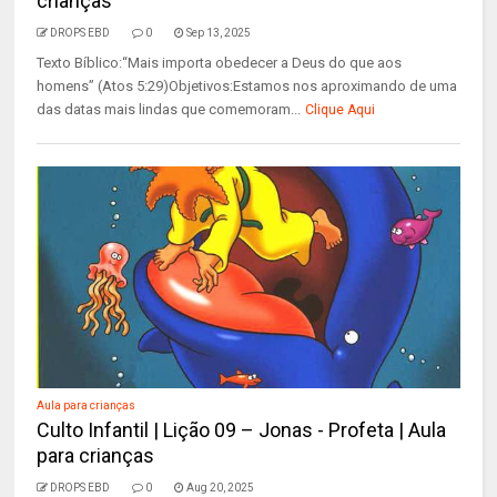
crianças
DROPS EBD
0
Sep 13, 2025
Texto Bíblico:“Mais importa obedecer a Deus do que aos
homens” (Atos 5:29)Objetivos:Estamos nos aproximando de uma
das datas mais lindas que comemoram...
Clique Aqui
Aula para crianças
Culto Infantil | Lição 09 – Jonas - Profeta | Aula
para crianças
DROPS EBD
0
Aug 20, 2025