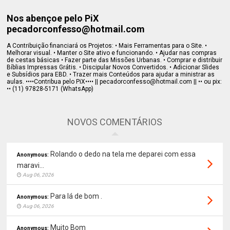
Nos abençoe pelo PiX
pecadorconfesso@hotmail.com
A Contribuição financiará os Projetos: • Mais Ferramentas para o Site. •
Melhorar visual. • Manter o Site ativo e funcionando. • Ajudar nas compras
de cestas básicas • Fazer parte das Missões Urbanas. • Comprar e distribuir
Bíblias Impressas Grátis. • Discipular Novos Convertidos. • Adicionar Slides
e Subsídios para EBD. • Trazer mais Conteúdos para ajudar a ministrar as
aulas. ••••Contribua pelo PiX•••• || pecadorconfesso@hotmail.com || •• ou pix:
•• (11) 97828-5171 (WhatsApp)
NOVOS COMENTÁRIOS
Rolando o dedo na tela me deparei com essa
Anonymous:
maravi...
Aug 06, 2026
Para lá de bom .
Anonymous:
Aug 06, 2026
Muito Bom
Anonymous: