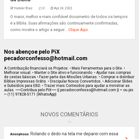
Hubner Braz
0
Apr 24, 2022
O maior, melhor e mais confiável documento de todos os tempos
é a Bíblia. Suas afirmações são continuamente confirmadas,
como mostra o artigo a seguir...
Clique Aqui
Nos abençoe pelo PiX
pecadorconfesso@hotmail.com
A Contribuição financiará os Projetos: • Mais Ferramentas para o Site. •
Melhorar visual. • Manter o Site ativo e funcionando. • Ajudar nas compras
de cestas básicas • Fazer parte das Missões Urbanas. • Comprar e distribuir
Bíblias Impressas Grátis. • Discipular Novos Convertidos. • Adicionar Slides
e Subsídios para EBD. • Trazer mais Conteúdos para ajudar a ministrar as
aulas. ••••Contribua pelo PiX•••• || pecadorconfesso@hotmail.com || •• ou pix:
•• (11) 97828-5171 (WhatsApp)
NOVOS COMENTÁRIOS
Rolando o dedo na tela me deparei com essa
Anonymous: