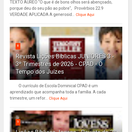
TEXTO ÁUREO "O que é de bons olhos será abençoado,
porque deu do seu pão ao pobre", Provérbios 22.9
VERDADE APLICADA A generosid...
Clique Aqui
8
Revista Lições Bíblicas JUNIORES 3 -
3º Trimestres de 2026 - CPAD - O
Tempo dos Juízes
O currículo de Escola Dominical CPAD é um
aprendizado que acompanha toda a família. A cada
trimestre, um refor...
Clique Aqui
9