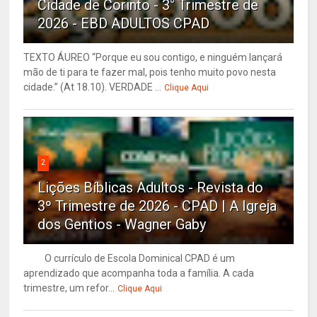
Cidade de Corinto - 3° Trimestre de
2026 - EBD ADULTOS CPAD
TEXTO ÁUREO “Porque eu sou contigo, e ninguém lançará
mão de ti para te fazer mal, pois tenho muito povo nesta
cidade.” (At 18.10). VERDADE ...
Clique Aqui
2
Lições Bíblicas Adultos - Revista do
3º Trimestre de 2026 - CPAD | A Igreja
dos Gentios - Wagner Gaby
O currículo de Escola Dominical CPAD é um
aprendizado que acompanha toda a família. A cada
trimestre, um refor...
Clique Aqui