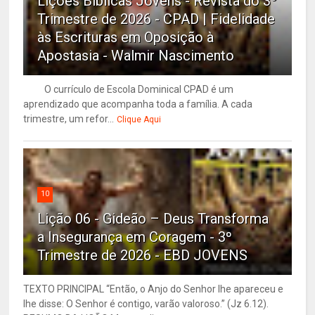
Lições Bíblicas Jovens - Revista do 3º
Trimestre de 2026 - CPAD | Fidelidade
às Escrituras em Oposição à
Apostasia - Walmir Nascimento
O currículo de Escola Dominical CPAD é um
aprendizado que acompanha toda a família. A cada
trimestre, um refor...
Clique Aqui
10
Lição 06 - Gideão – Deus Transforma
a Insegurança em Coragem - 3º
Trimestre de 2026 - EBD JOVENS
TEXTO PRINCIPAL “Então, o Anjo do Senhor lhe apareceu e
lhe disse: O Senhor é contigo, varão valoroso.” (Jz 6.12).