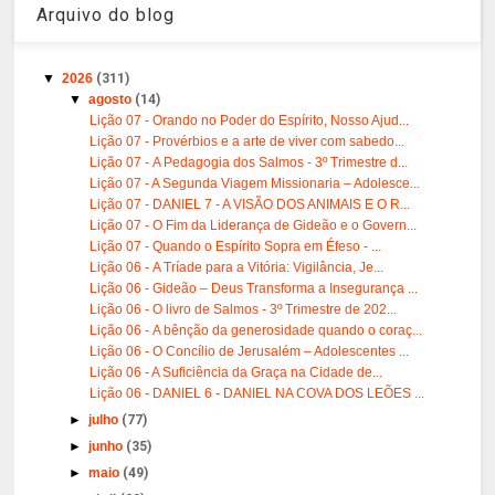
Arquivo do blog
▼
2026
(311)
▼
agosto
(14)
Lição 07 - Orando no Poder do Espírito, Nosso Ajud...
Lição 07 - Provérbios e a arte de viver com sabedo...
Lição 07 - A Pedagogia dos Salmos - 3º Trimestre d...
Lição 07 - A Segunda Viagem Missionaria – Adolesce...
Lição 07 - DANIEL 7 - A VISÃO DOS ANIMAIS E O R...
Lição 07 - O Fim da Liderança de Gideão e o Govern...
Lição 07 - Quando o Espírito Sopra em Éfeso - ...
Lição 06 - A Tríade para a Vitória: Vigilância, Je...
Lição 06 - Gideão – Deus Transforma a Insegurança ...
Lição 06 - O livro de Salmos - 3º Trimestre de 202...
Lição 06 - A bênção da generosidade quando o coraç...
Lição 06 - O Concílio de Jerusalém – Adolescentes ...
Lição 06 - A Suficiência da Graça na Cidade de...
Lição 06 - DANIEL 6 - DANIEL NA COVA DOS LEÕES ...
►
julho
(77)
►
junho
(35)
►
maio
(49)