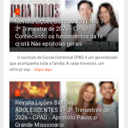
3
Revista Lições Bíblicas JUVENIS 7 -
3º Trimestre de 2026 - CPAD -
Conhecendo os fundamentos da fé
cristã Nas epístolas gerais
O currículo de Escola Dominical CPAD é um aprendizado
que acompanha toda a família. A cada trimestre, um
reforço esp...
Clique Aqui
4
Revista Lições Bíblicas
ADOLESCENTES 3 - 3º Trimestres de
2026 - CPAD - Apóstolo Paulo, o
Grande Missionário