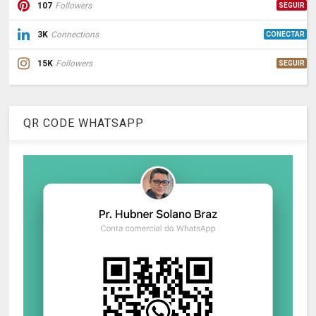
107
Followers
SEGUIR
3K
Connections
CONECTAR
15K
Followers
SEGUIR
QR CODE WHATSAPP