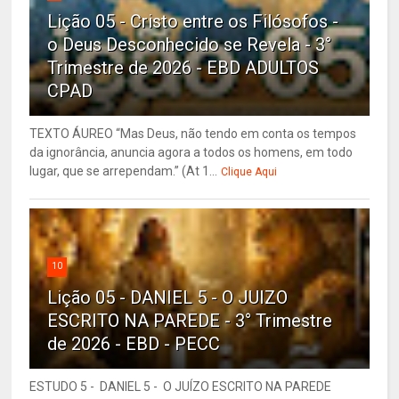
Lição 05 - Cristo entre os Filósofos -
o Deus Desconhecido se Revela - 3°
Trimestre de 2026 - EBD ADULTOS
CPAD
TEXTO ÁUREO “Mas Deus, não tendo em conta os tempos
da ignorância, anuncia agora a todos os homens, em todo
lugar, que se arrependam.” (At 1...
Clique Aqui
10
Lição 05 - DANIEL 5 - O JUIZO
ESCRITO NA PAREDE - 3° Trimestre
de 2026 - EBD - PECC
ESTUDO 5 - DANIEL 5 - O JUÍZO ESCRITO NA PAREDE