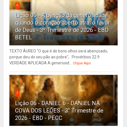
6
Lição 06 - A bênção da generosidade
quando o coração aberto atrai o favor
de Deus - 3º Trimestre de 2026 - EBD
BETEL
TEXTO ÁUREO "O que é de bons olhos será abençoado,
porque deu do seu pão ao pobre", Provérbios 22.9
VERDADE APLICADA A generosid...
Clique Aqui
7
Lição 06 - DANIEL 6 - DANIEL NA
COVA DOS LEÕES - 3° Trimestre de
2026 - EBD - PECC