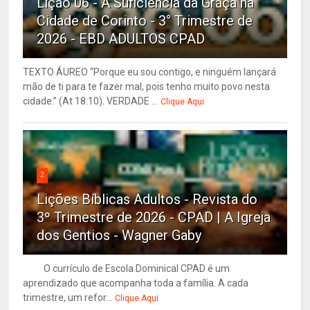
Lição 06 - A Suficiência da Graça na
Cidade de Corinto - 3° Trimestre de
2026 - EBD ADULTOS CPAD
TEXTO ÁUREO “Porque eu sou contigo, e ninguém lançará
mão de ti para te fazer mal, pois tenho muito povo nesta
cidade.” (At 18.10). VERDADE ...
Clique Aqui
2
Lições Bíblicas Adultos - Revista do
3º Trimestre de 2026 - CPAD | A Igreja
dos Gentios - Wagner Gaby
O currículo de Escola Dominical CPAD é um
aprendizado que acompanha toda a família. A cada
trimestre, um refor...
Clique Aqui