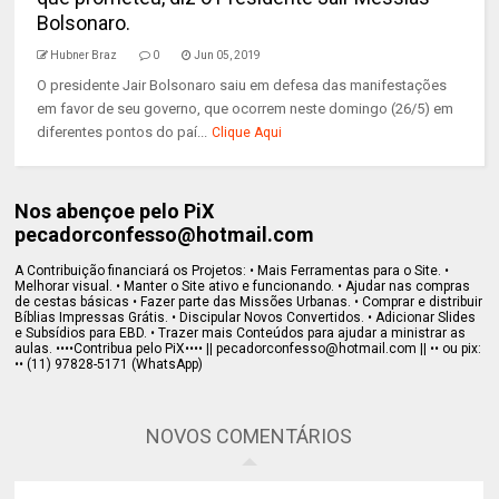
Bolsonaro.
Hubner Braz
0
Jun 05, 2019
O presidente Jair Bolsonaro saiu em defesa das manifestações
em favor de seu governo, que ocorrem neste domingo (26/5) em
diferentes pontos do paí...
Clique Aqui
Nos abençoe pelo PiX
pecadorconfesso@hotmail.com
A Contribuição financiará os Projetos: • Mais Ferramentas para o Site. •
Melhorar visual. • Manter o Site ativo e funcionando. • Ajudar nas compras
de cestas básicas • Fazer parte das Missões Urbanas. • Comprar e distribuir
Bíblias Impressas Grátis. • Discipular Novos Convertidos. • Adicionar Slides
e Subsídios para EBD. • Trazer mais Conteúdos para ajudar a ministrar as
aulas. ••••Contribua pelo PiX•••• || pecadorconfesso@hotmail.com || •• ou pix:
•• (11) 97828-5171 (WhatsApp)
NOVOS COMENTÁRIOS