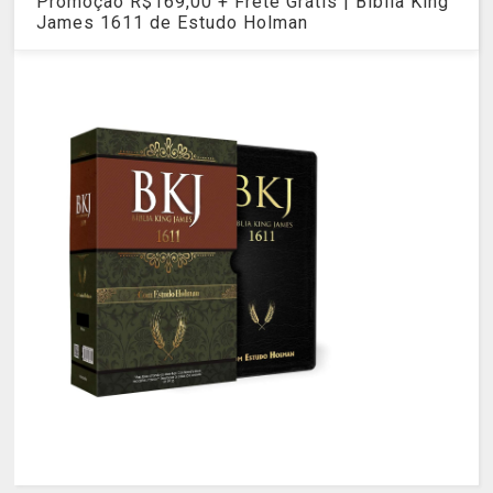
Promoção R$169,00 + Frete Grátis | Bíblia King
James 1611 de Estudo Holman