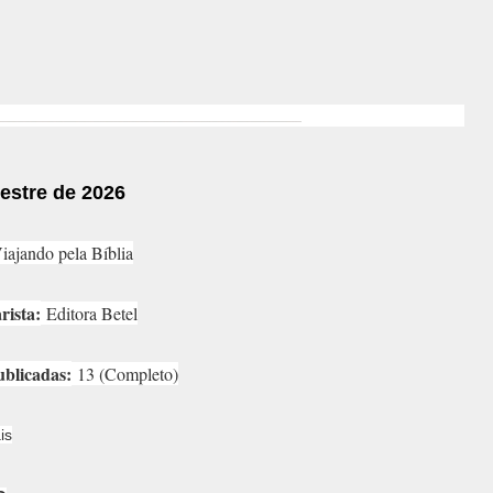
mestre
de 2026
iajando pela Bíblia
ista:
Editora Betel
ublicadas:
13 (Completo)
is