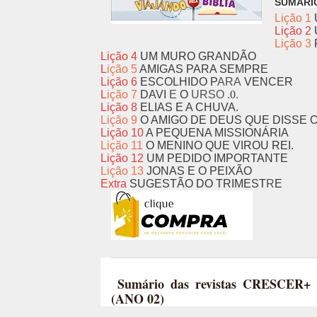
SUMARI
Lição 1
Lição 2
Lição
3
Lição
4
UM MURO GRANDÃO
L
ição
5
AMIGAS PARA SEMPR
E
Lição
6
ESCOLHID
O P
ARA
VENCER
L
ição 7
DAVI
E
O
URSO .
0
.
Lição
8
ELIAS E A CHUVA.
Lição
9
O AMIGO DE DEUS QUE DISSE 
Lição
10
A PEQUENA MISSIONÁRI
A
Lição 11
O
MENINO QUE VIROU REI.
L
ição 12
UM PEDIDO IMPORTANTE
Lição 13
JONAS E O PEIXÃO
Extra
SUGESTÃO DO TRIMEST
R
E
Sumário das revistas CRESCER
(ANO 02)