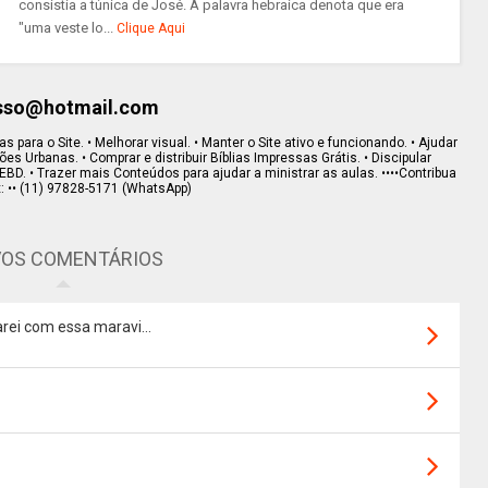
consistia a túnica de José. A palavra hebraica denota que era
"uma veste lo...
Clique Aqui
esso@hotmail.com
s para o Site. • Melhorar visual. • Manter o Site ativo e funcionando. • Ajudar
s Urbanas. • Comprar e distribuir Bíblias Impressas Grátis. • Discipular
EBD. • Trazer mais Conteúdos para ajudar a ministrar as aulas. ••••Contribua
x: •• (11) 97828-5171 (WhatsApp)
OS COMENTÁRIOS
rei com essa maravi...