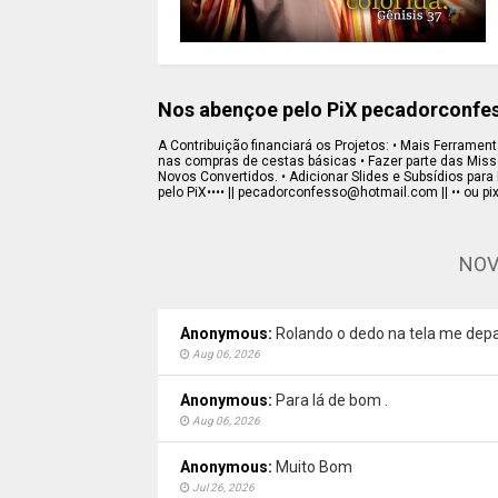
Nos abençoe pelo PiX pecadorconf
A Contribuição financiará os Projetos: • Mais Ferramenta
nas compras de cestas básicas • Fazer parte das Missõe
Novos Convertidos. • Adicionar Slides e Subsídios para 
pelo PiX•••• || pecadorconfesso@hotmail.com || •• ou pi
NOV
Anonymous:
Rolando o dedo na tela me depa
Aug 06, 2026
Anonymous:
Para lá de bom .
Aug 06, 2026
Anonymous:
Muito Bom
Jul 26, 2026