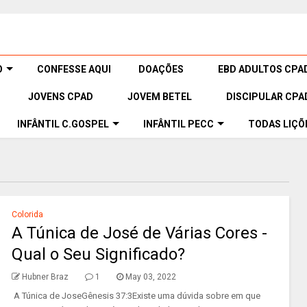
O
CONFESSE AQUI
DOAÇÕES
EBD ADULTOS CPA
JOVENS CPAD
JOVEM BETEL
DISCIPULAR CPA
INFÂNTIL C.GOSPEL
INFÂNTIL PECC
TODAS LIÇÕ
Colorida
A Túnica de José de Várias Cores -
Qual o Seu Significado?
Hubner Braz
1
May 03, 2022
A Túnica de JoseGênesis 37:3Existe uma dúvida sobre em que