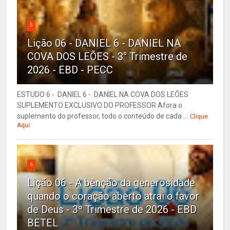
5
Lição 06 - DANIEL 6 - DANIEL NA
COVA DOS LEÕES - 3° Trimestre de
2026 - EBD - PECC
ESTUDO 6 - DANIEL 6 - DANIEL NA COVA DOS LEÕES
SUPLEMENTO EXCLUSIVO DO PROFESSOR Afora o
suplemento do professor, todo o conteúdo de cada ...
Clique
Aqui
6
Lição 06 - A bênção da generosidade
quando o coração aberto atrai o favor
de Deus - 3º Trimestre de 2026 - EBD
BETEL