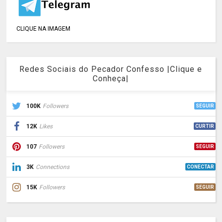
CLIQUE NA IMAGEM
Redes Sociais do Pecador Confesso |Clique e
Conheça|
100K
Followers
SEGUIR
12K
Likes
CURTIR
107
Followers
SEGUIR
3K
Connections
CONECTAR
15K
Followers
SEGUIR