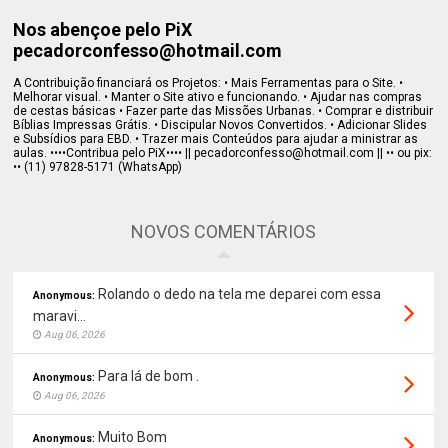
Nos abençoe pelo PiX
pecadorconfesso@hotmail.com
A Contribuição financiará os Projetos: • Mais Ferramentas para o Site. •
Melhorar visual. • Manter o Site ativo e funcionando. • Ajudar nas compras
de cestas básicas • Fazer parte das Missões Urbanas. • Comprar e distribuir
Bíblias Impressas Grátis. • Discipular Novos Convertidos. • Adicionar Slides
e Subsídios para EBD. • Trazer mais Conteúdos para ajudar a ministrar as
aulas. ••••Contribua pelo PiX•••• || pecadorconfesso@hotmail.com || •• ou pix:
•• (11) 97828-5171 (WhatsApp)
NOVOS COMENTÁRIOS
Rolando o dedo na tela me deparei com essa
Anonymous:
maravi...
Aug 06, 2026
Para lá de bom .
Anonymous:
Aug 06, 2026
Muito Bom
Anonymous: