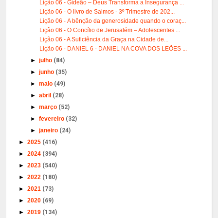
Lição 06 - Gideão – Deus Transforma a Insegurança ...
Lição 06 - O livro de Salmos - 3º Trimestre de 202...
Lição 06 - A bênção da generosidade quando o coraç...
Lição 06 - O Concílio de Jerusalém – Adolescentes ...
Lição 06 - A Suficiência da Graça na Cidade de...
Lição 06 - DANIEL 6 - DANIEL NA COVA DOS LEÕES ...
►
julho
(84)
►
junho
(35)
►
maio
(49)
►
abril
(28)
►
março
(52)
►
fevereiro
(32)
►
janeiro
(24)
►
2025
(416)
►
2024
(394)
►
2023
(540)
►
2022
(180)
►
2021
(73)
►
2020
(69)
►
2019
(134)