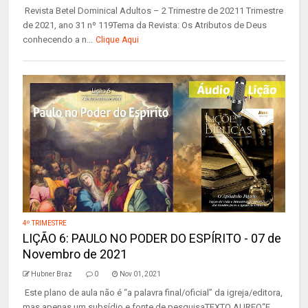
Revista Betel Dominical Adultos – 2 Trimestre de 20211 Trimestre
de 2021, ano 31 nº 119Tema da Revista: Os Atributos de Deus
conhecendo a n...
Clique Aqui
4º TRIMESTRE
LIÇÃO 6: PAULO NO PODER DO ESPÍRITO - 07 de
Novembro de 2021
Hubner Braz
0
Nov 01, 2021
Este plano de aula não é “a palavra final/oficial” da igreja/editora,
mas apenas um subsídio e fonte de pesquisaTEXTO AUREO“E