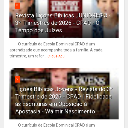
8
Revista Lições Bíblicas JUNIORES 3 -
3º Trimestres de 2026 - CPAD - O
Tempo dos Juízes
O currículo de Escola Dominical CPAD é um
aprendizado que acompanha toda a família. A cada
trimestre, um refor...
Clique Aqui
9
Lições Bíblicas Jovens - Revista do 3º
Trimestre de 2026 - CPAD | Fidelidade
às Escrituras em Oposição à
Apostasia - Walmir Nascimento
O currículo de Escola Dominical CPAD é um