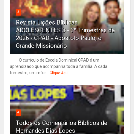
3
Revista Lições Bíblicas
ADOLESCENTES 3 - 3º Trimestres de
2026 - CPAD - Apóstolo Paulo, o
Grande Missionário
O currículo de Escola Dominical CPAD é um
aprendizado que acompanha toda a família. A cada
trimestre, um refor...
Clique Aqui
4
Todos os Comentários Bíblicos de
Hernandes Dias Lopes