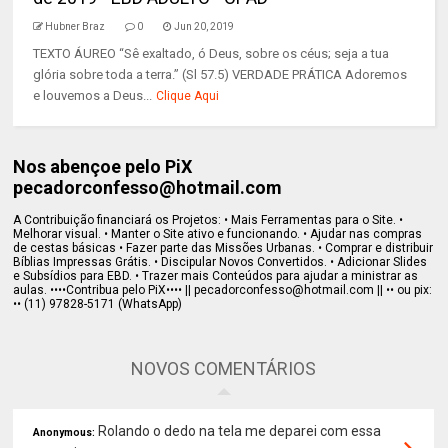
Hubner Braz
0
Jun 20, 2019
TEXTO ÁUREO “Sê exaltado, ó Deus, sobre os céus; seja a tua
glória sobre toda a terra.” (Sl 57.5) VERDADE PRÁTICA Adoremos
e louvemos a Deus...
Clique Aqui
Nos abençoe pelo PiX
pecadorconfesso@hotmail.com
A Contribuição financiará os Projetos: • Mais Ferramentas para o Site. •
Melhorar visual. • Manter o Site ativo e funcionando. • Ajudar nas compras
de cestas básicas • Fazer parte das Missões Urbanas. • Comprar e distribuir
Bíblias Impressas Grátis. • Discipular Novos Convertidos. • Adicionar Slides
e Subsídios para EBD. • Trazer mais Conteúdos para ajudar a ministrar as
aulas. ••••Contribua pelo PiX•••• || pecadorconfesso@hotmail.com || •• ou pix:
•• (11) 97828-5171 (WhatsApp)
NOVOS COMENTÁRIOS
Rolando o dedo na tela me deparei com essa
Anonymous: