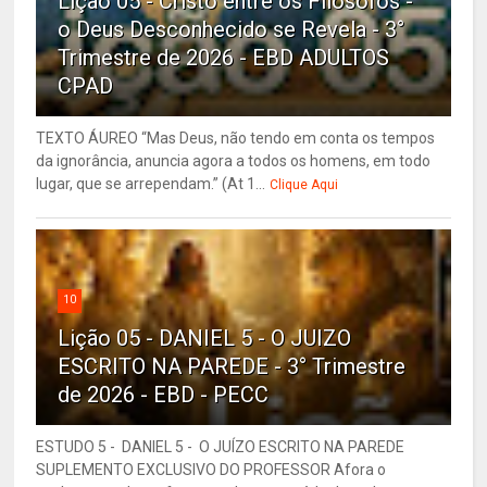
Lição 05 - Cristo entre os Filósofos -
o Deus Desconhecido se Revela - 3°
Trimestre de 2026 - EBD ADULTOS
CPAD
TEXTO ÁUREO “Mas Deus, não tendo em conta os tempos
da ignorância, anuncia agora a todos os homens, em todo
lugar, que se arrependam.” (At 1...
Clique Aqui
10
Lição 05 - DANIEL 5 - O JUIZO
ESCRITO NA PAREDE - 3° Trimestre
de 2026 - EBD - PECC
ESTUDO 5 - DANIEL 5 - O JUÍZO ESCRITO NA PAREDE
SUPLEMENTO EXCLUSIVO DO PROFESSOR Afora o