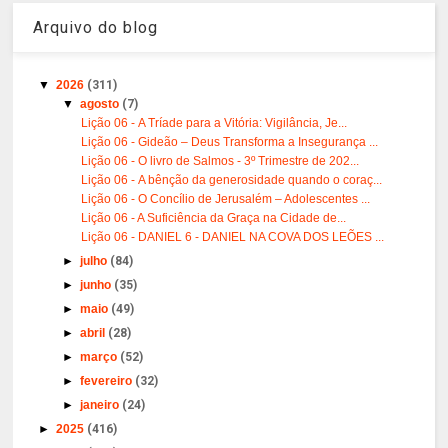
Arquivo do blog
▼
2026
(311)
▼
agosto
(7)
Lição 06 - A Tríade para a Vitória: Vigilância, Je...
Lição 06 - Gideão – Deus Transforma a Insegurança ...
Lição 06 - O livro de Salmos - 3º Trimestre de 202...
Lição 06 - A bênção da generosidade quando o coraç...
Lição 06 - O Concílio de Jerusalém – Adolescentes ...
Lição 06 - A Suficiência da Graça na Cidade de...
Lição 06 - DANIEL 6 - DANIEL NA COVA DOS LEÕES ...
►
julho
(84)
►
junho
(35)
►
maio
(49)
►
abril
(28)
►
março
(52)
►
fevereiro
(32)
►
janeiro
(24)
►
2025
(416)