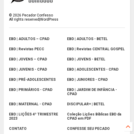
©
2026
Pecador Confesso
All rights reserved|WordPress
EBD | ADULTOS – CPAD
EBD | ADULTOS - BETEL
EBD | Revistas PECC
EBD | Revistas CENTRAL GOSPEL
EBD | JOVENS – CPAD
EBD | JOVENS - BETEL
EBD | JUVENIS - CPAD
EBD | ADOLESCENTES - CPAD
EBD | PRÉ-ADOLESCENTES
EBD | JUNIORES - CPAD
EBD | PRIMÁRIOS - CPAD
EBD | JARDIM DE INFÂNCIA -
CPAD
EBD | MATERNAL - CPAD
DISCIPULAR+ | BETEL
EBD | LIÇÕES 4º TRIMESTRE
Coleção Lições Bíblicas EBD da
2023
CPAD em PDF
CONTATO
CONFESSE SEU PECADO