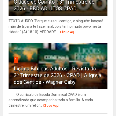
Cidade de Corinto - 3° Trimestre de
2026 - EBD ADULTOS CPAD
TEXTO ÁUREO “Porque eu sou contigo, e ninguém lançará
mão de ti para te fazer mal, pois tenho muito povo nesta
cidade.” (At 18.10). VERDADE ...
Clique Aqui
2
Lições Bíblicas Adultos - Revista do
3º Trimestre de 2026 - CPAD | A Igreja
dos Gentios - Wagner Gaby
O currículo de Escola Dominical CPAD é um
aprendizado que acompanha toda a família. A cada
trimestre, um refor...
Clique Aqui