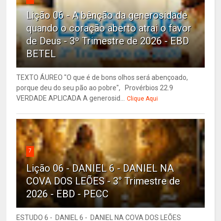
Lição 06 - A bênção da generosidade
quando o coração aberto atrai o favor
de Deus - 3º Trimestre de 2026 - EBD
BETEL
TEXTO ÁUREO "O que é de bons olhos será abençoado,
porque deu do seu pão ao pobre", Provérbios 22.9
VERDADE APLICADA A generosid...
Clique Aqui
7
Lição 06 - DANIEL 6 - DANIEL NA
COVA DOS LEÕES - 3° Trimestre de
2026 - EBD - PECC
ESTUDO 6 - DANIEL 6 - DANIEL NA COVA DOS LEÕES