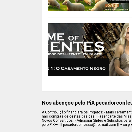
Nos abençoe pelo PiX pecadorconf
A Contribuição financiará os Projetos: • Mais Ferramenta
nas compras de cestas básicas • Fazer parte das Missõe
Novos Convertidos. • Adicionar Slides e Subsídios para 
pelo PiX•••• || pecadorconfesso@hotmail.com || •• ou pi