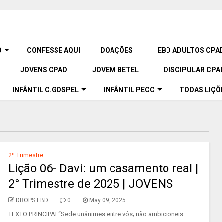
O
CONFESSE AQUI
DOAÇÕES
EBD ADULTOS CPA
JOVENS CPAD
JOVEM BETEL
DISCIPULAR CPA
INFÂNTIL C.GOSPEL
INFÂNTIL PECC
TODAS LIÇÕ
2º Trimestre
Lição 06- Davi: um casamento real |
2° Trimestre de 2025 | JOVENS
DROPS EBD
0
May 09, 2025
TEXTO PRINCIPAL“Sede unânimes entre vós; não ambicioneis