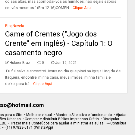
coisas altas, mas acomodai-vos às humildes; não sejais sábios
em vós mesmos.” (Rm 12.16)COMEN...
Clique Aqui
BlogNovela
Game of Crentes ("Jogo dos
Crente" em inglês) - Capítulo 1: O
casamento negro
Hubner Braz
0
Jun 19, 2021
Eu fui salva e encontrei Jesus no dia que pisei na Igreja Ungida de
Itaquera, encontrei minha casa, meus irmões, minha familia e
deixei para trá...
Clique Aqui
esso@hotmail.com
s para o Site. • Melhorar visual. • Manter o Site ativo e funcionando. • Ajudar
s Urbanas. • Comprar e distribuir Bíblias Impressas Grátis. • Discipular
EBD. • Trazer mais Conteúdos para ajudar a ministrar as aulas. ••••Contribua
x: •• (11) 97828-5171 (WhatsApp)