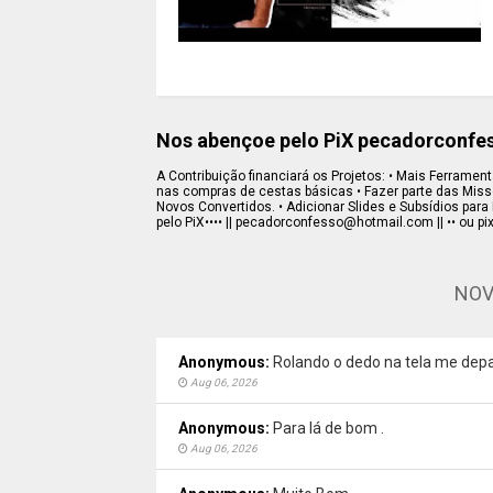
Nos abençoe pelo PiX pecadorconf
A Contribuição financiará os Projetos: • Mais Ferramenta
nas compras de cestas básicas • Fazer parte das Missõe
Novos Convertidos. • Adicionar Slides e Subsídios para 
pelo PiX•••• || pecadorconfesso@hotmail.com || •• ou pi
NOV
Anonymous:
Rolando o dedo na tela me depa
Aug 06, 2026
Anonymous:
Para lá de bom .
Aug 06, 2026