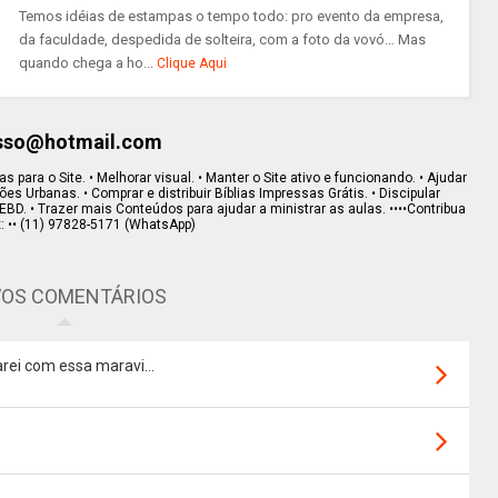
Temos idéias de estampas o tempo todo: pro evento da empresa,
da faculdade, despedida de solteira, com a foto da vovó… Mas
quando chega a ho...
Clique Aqui
esso@hotmail.com
s para o Site. • Melhorar visual. • Manter o Site ativo e funcionando. • Ajudar
s Urbanas. • Comprar e distribuir Bíblias Impressas Grátis. • Discipular
EBD. • Trazer mais Conteúdos para ajudar a ministrar as aulas. ••••Contribua
x: •• (11) 97828-5171 (WhatsApp)
OS COMENTÁRIOS
rei com essa maravi...