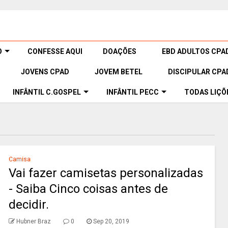
O
CONFESSE AQUI
DOAÇÕES
EBD ADULTOS CPA
JOVENS CPAD
JOVEM BETEL
DISCIPULAR CPA
INFÂNTIL C.GOSPEL
INFÂNTIL PECC
TODAS LIÇÕ
Camisa
Vai fazer camisetas personalizadas
- Saiba Cinco coisas antes de
decidir.
Hubner Braz
0
Sep 20, 2019