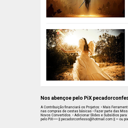
Nos abençoe pelo PiX pecadorconf
A Contribuição financiará os Projetos: • Mais Ferramenta
nas compras de cestas básicas • Fazer parte das Missõe
Novos Convertidos. • Adicionar Slides e Subsídios para 
pelo PiX•••• || pecadorconfesso@hotmail.com || •• ou pi