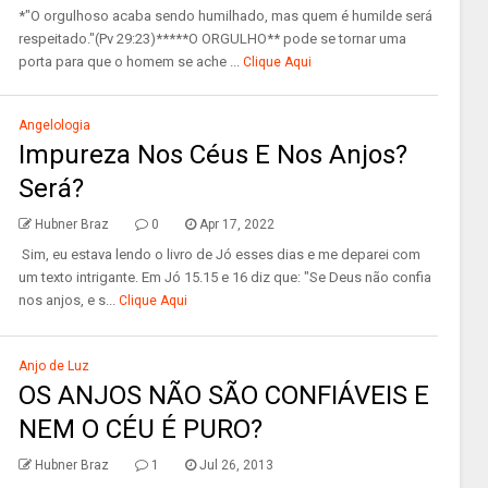
*"O orgulhoso acaba sendo humilhado, mas quem é humilde será
respeitado."(Pv 29:23)*****O ORGULHO** pode se tornar uma
porta para que o homem se ache ...
Clique Aqui
Angelologia
Impureza Nos Céus E Nos Anjos?
Será?
Hubner Braz
0
Apr 17, 2022
Sim, eu estava lendo o livro de Jó esses dias e me deparei com
um texto intrigante. Em Jó 15.15 e 16 diz que: "Se Deus não confia
nos anjos, e s...
Clique Aqui
Anjo de Luz
OS ANJOS NÃO SÃO CONFIÁVEIS E
NEM O CÉU É PURO?
Hubner Braz
1
Jul 26, 2013