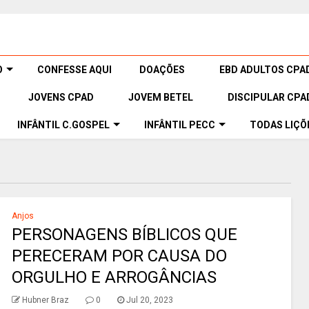
O
CONFESSE AQUI
DOAÇÕES
EBD ADULTOS CPA
JOVENS CPAD
JOVEM BETEL
DISCIPULAR CPA
INFÂNTIL C.GOSPEL
INFÂNTIL PECC
TODAS LIÇÕ
Anjos
PERSONAGENS BÍBLICOS QUE
PERECERAM POR CAUSA DO
ORGULHO E ARROGÂNCIAS
Hubner Braz
0
Jul 20, 2023