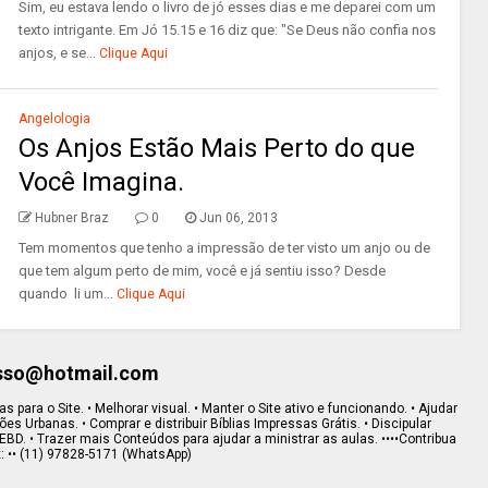
Sim, eu estava lendo o livro de jó esses dias e me deparei com um
texto intrigante. Em Jó 15.15 e 16 diz que: "Se Deus não confia nos
anjos, e se...
Clique Aqui
Angelologia
Os Anjos Estão Mais Perto do que
Você Imagina.
Hubner Braz
0
Jun 06, 2013
Tem momentos que tenho a impressão de ter visto um anjo ou de
que tem algum perto de mim, você e já sentiu isso? Desde
quando li um...
Clique Aqui
esso@hotmail.com
s para o Site. • Melhorar visual. • Manter o Site ativo e funcionando. • Ajudar
s Urbanas. • Comprar e distribuir Bíblias Impressas Grátis. • Discipular
EBD. • Trazer mais Conteúdos para ajudar a ministrar as aulas. ••••Contribua
x: •• (11) 97828-5171 (WhatsApp)