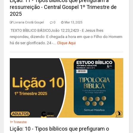
Lição: 11 - Tipos bíblicos que prefiguram a
ressurreição - Central Gospel 1º Trimestre de
2025
Livraria Cristã Gospel
0
Mar 13, 2025
TEXTO BÍBLICO BÁSICOJoão 12.23,2423 - E Jesus lhes
respondeu, dizendo: E chegada a hora em que o Filho do Homem
há de ser glorificado. 24 -...
Clique Aqui
1º Trimestre
Lição: 10 - Tipos bíblicos que prefiguram o