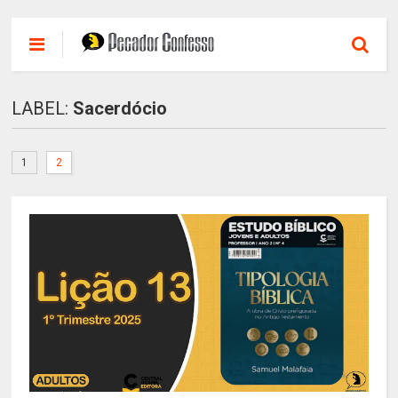
LABEL:
Sacerdócio
1
2