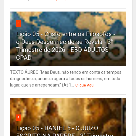
3
Lição 05 - Cristo entre os Filósofos -
o Deus Desconhecido se Revela - 3°
Trimestre de 2026 - EBD ADULTOS
CPAD
TEXTO ÁUREO “Mas Deus, não tendo em conta os tempos
da ignorância, anuncia agora a todos os homens, em todo
lugar, que se arrependam.” (At 1...
Clique Aqui
4
Lição 05 - DANIEL 5 - O JUIZO