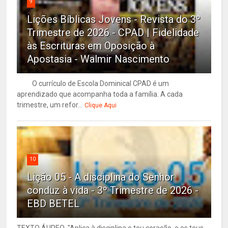
9
Lições Bíblicas Jovens - Revista do 3º
Trimestre de 2026 - CPAD | Fidelidade
às Escrituras em Oposição à
Apostasia - Walmir Nascimento
O currículo de Escola Dominical CPAD é um
aprendizado que acompanha toda a família. A cada
trimestre, um refor...
Clique Aqui
10
Lição 05 - A disciplina do Senhor
conduz à vida - 3º Trimestre de 2026 -
EBD BETEL