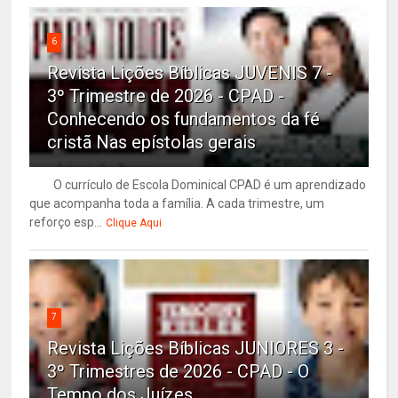
6
Revista Lições Bíblicas JUVENIS 7 -
3º Trimestre de 2026 - CPAD -
Conhecendo os fundamentos da fé
cristã Nas epístolas gerais
O currículo de Escola Dominical CPAD é um aprendizado
que acompanha toda a família. A cada trimestre, um
reforço esp...
Clique Aqui
7
Revista Lições Bíblicas JUNIORES 3 -
3º Trimestres de 2026 - CPAD - O
Tempo dos Juízes