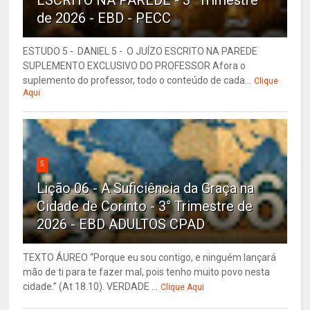
ESCRITO NA PAREDE - 3° Trimestre
de 2026 - EBD - PECC
ESTUDO 5 - DANIEL 5 - O JUÍZO ESCRITO NA PAREDE
SUPLEMENTO EXCLUSIVO DO PROFESSOR Afora o
suplemento do professor, todo o conteúdo de cada...
Clique
Aqui
5
Lição 06 - A Suficiência da Graça na
Cidade de Corinto - 3° Trimestre de
2026 - EBD ADULTOS CPAD
TEXTO ÁUREO “Porque eu sou contigo, e ninguém lançará
mão de ti para te fazer mal, pois tenho muito povo nesta
cidade.” (At 18.10). VERDADE ...
Clique Aqui