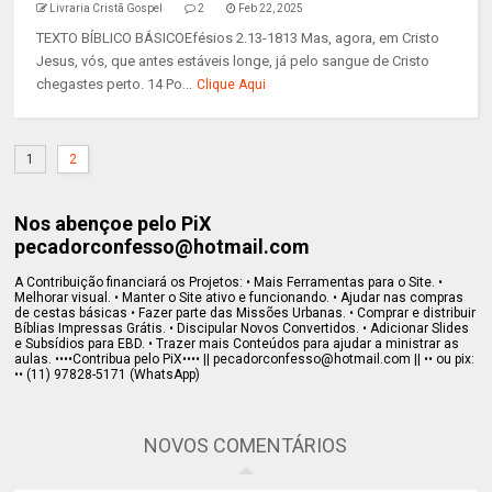
Livraria Cristã Gospel
2
Feb 22, 2025
TEXTO BÍBLICO BÁSICOEfésios 2.13-1813 Mas, agora, em Cristo
Jesus, vós, que antes estáveis longe, já pelo sangue de Cristo
chegastes perto. 14 Po...
Clique Aqui
1
2
Nos abençoe pelo PiX
pecadorconfesso@hotmail.com
A Contribuição financiará os Projetos: • Mais Ferramentas para o Site. •
Melhorar visual. • Manter o Site ativo e funcionando. • Ajudar nas compras
de cestas básicas • Fazer parte das Missões Urbanas. • Comprar e distribuir
Bíblias Impressas Grátis. • Discipular Novos Convertidos. • Adicionar Slides
e Subsídios para EBD. • Trazer mais Conteúdos para ajudar a ministrar as
aulas. ••••Contribua pelo PiX•••• || pecadorconfesso@hotmail.com || •• ou pix:
•• (11) 97828-5171 (WhatsApp)
NOVOS COMENTÁRIOS