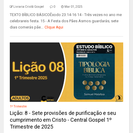
Livraria Cristã Gospel
0
Mar 01, 2025
TEXTO BÍBLICO BÁSICOÊxodo 23.14-16 14 - Três vezes no ano me
celebrareis festa. 15 - A Festa dos Pães Asmos guardarás; sete
dias comerás pãe...
Clique Aqui
1º Trimestre
Lição: 8 - Sete provisões de purificação e seu
cumprimento em Cristo - Central Gospel 1º
Trimestre de 2025