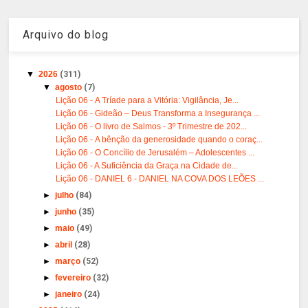
Arquivo do blog
▼
2026
(311)
▼
agosto
(7)
Lição 06 - A Tríade para a Vitória: Vigilância, Je...
Lição 06 - Gideão – Deus Transforma a Insegurança ...
Lição 06 - O livro de Salmos - 3º Trimestre de 202...
Lição 06 - A bênção da generosidade quando o coraç...
Lição 06 - O Concílio de Jerusalém – Adolescentes ...
Lição 06 - A Suficiência da Graça na Cidade de...
Lição 06 - DANIEL 6 - DANIEL NA COVA DOS LEÕES ...
►
julho
(84)
►
junho
(35)
►
maio
(49)
►
abril
(28)
►
março
(52)
►
fevereiro
(32)
►
janeiro
(24)