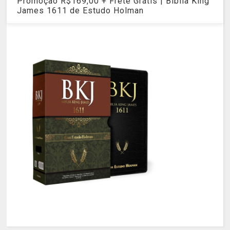
Promoção R$169,00 + Frete Grátis | Bíblia King
James 1611 de Estudo Holman