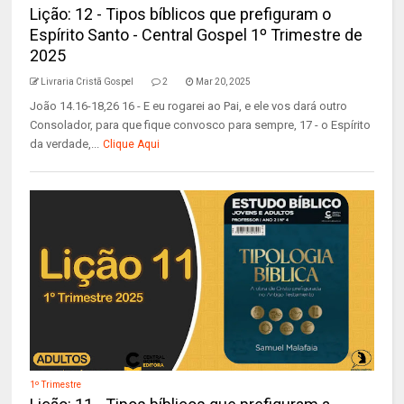
Lição: 12 - Tipos bíblicos que prefiguram o
Espírito Santo - Central Gospel 1º Trimestre de
2025
Livraria Cristã Gospel
2
Mar 20, 2025
João 14.16-18,26 16 - E eu rogarei ao Pai, e ele vos dará outro
Consolador, para que fique convosco para sempre, 17 - o Espírito
da verdade,...
Clique Aqui
1º Trimestre