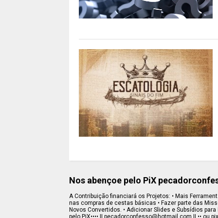
Nos abençoe pelo PiX pecadorconf
A Contribuição financiará os Projetos: • Mais Ferramenta
nas compras de cestas básicas • Fazer parte das Missõe
Novos Convertidos. • Adicionar Slides e Subsídios para 
pelo PiX•••• || pecadorconfesso@hotmail.com || •• ou pi