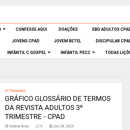
O
CONFESSE AQUI
DOAÇÕES
EBD ADULTOS CPA
JOVENS CPAD
JOVEM BETEL
DISCIPULAR CPA
INFÂNTIL C.GOSPEL
INFÂNTIL PECC
TODAS LIÇÕ
3º Trimestre
GRÁFICO GLOSSÁRIO DE TERMOS
DA REVISTA ADULTOS 3º
TRIMESTRE - CPAD
Hubner Braz
0
Jun 28, 2023