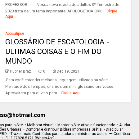
PROFESSOR. Nossa nova revista de adultos 3º Trimestre de
2023 trata de um tema importante: APOLOGÉTICA CRIS...
Clique
Aqui
Apocalipse
GLOSSÁRIO DE ESCATOLOGIA -
ULTIMAS COISAS E O FIM DO
MUNDO
Hubner Braz
0
Dec 19, 2021
Para você entender melhor a linguagem utilizada na série
Plenitude dos Tempos, criamos um mini glossário pra vocês.
Aproveitem para ouvir o prim...
Clique Aqui
esso@hotmail.com
s para o Site. • Melhorar visual. • Manter o Site ativo e funcionando. • Ajudar
s Urbanas. • Comprar e distribuir Bíblias Impressas Grátis. • Discipular
EBD. • Trazer mais Conteúdos para ajudar a ministrar as aulas. ••••Contribua
x: •• (11) 97828-5171 (WhatsApp)