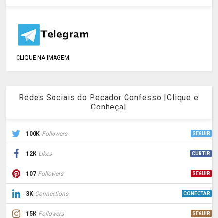
CLIQUE NA IMAGEM
Redes Sociais do Pecador Confesso |Clique e
Conheça|
100K
Followers
SEGUIR
12K
Likes
CURTIR
107
Followers
SEGUIR
3K
Connections
CONECTAR
15K
Followers
SEGUIR