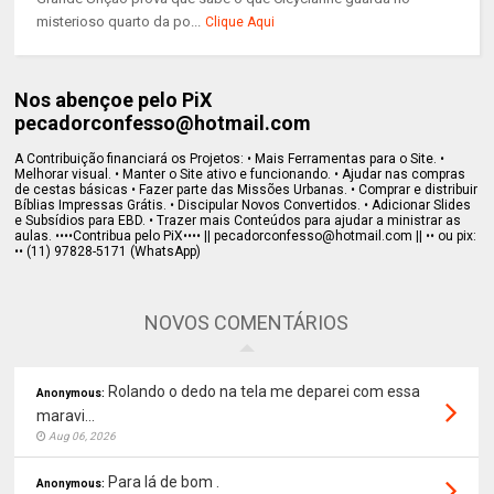
misterioso quarto da po...
Clique Aqui
Nos abençoe pelo PiX
pecadorconfesso@hotmail.com
A Contribuição financiará os Projetos: • Mais Ferramentas para o Site. •
Melhorar visual. • Manter o Site ativo e funcionando. • Ajudar nas compras
de cestas básicas • Fazer parte das Missões Urbanas. • Comprar e distribuir
Bíblias Impressas Grátis. • Discipular Novos Convertidos. • Adicionar Slides
e Subsídios para EBD. • Trazer mais Conteúdos para ajudar a ministrar as
aulas. ••••Contribua pelo PiX•••• || pecadorconfesso@hotmail.com || •• ou pix:
•• (11) 97828-5171 (WhatsApp)
NOVOS COMENTÁRIOS
Rolando o dedo na tela me deparei com essa
Anonymous:
maravi...
Aug 06, 2026
Para lá de bom .
Anonymous: