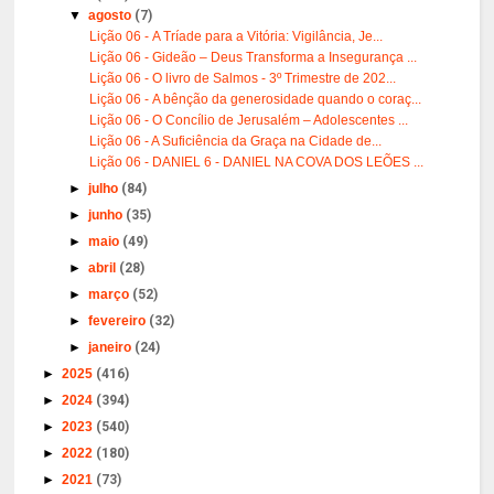
▼
agosto
(7)
Lição 06 - A Tríade para a Vitória: Vigilância, Je...
Lição 06 - Gideão – Deus Transforma a Insegurança ...
Lição 06 - O livro de Salmos - 3º Trimestre de 202...
Lição 06 - A bênção da generosidade quando o coraç...
Lição 06 - O Concílio de Jerusalém – Adolescentes ...
Lição 06 - A Suficiência da Graça na Cidade de...
Lição 06 - DANIEL 6 - DANIEL NA COVA DOS LEÕES ...
►
julho
(84)
►
junho
(35)
►
maio
(49)
►
abril
(28)
►
março
(52)
►
fevereiro
(32)
►
janeiro
(24)
►
2025
(416)
►
2024
(394)
►
2023
(540)
►
2022
(180)
►
2021
(73)