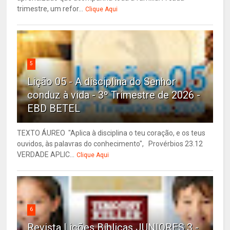
trimestre, um refor...
Clique Aqui
5
Lição 05 - A disciplina do Senhor
conduz à vida - 3º Trimestre de 2026 -
EBD BETEL
TEXTO ÁUREO "Aplica à disciplina o teu coração, e os teus
ouvidos, às palavras do conhecimento", Provérbios 23.12
VERDADE APLIC...
Clique Aqui
6
Revista Lições Bíblicas JUNIORES 3 -