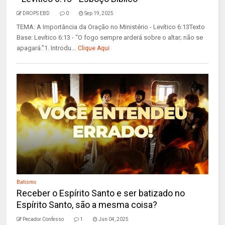
DROPS EBD
0
Sep 19, 2025
TEMA: A Importância da Oração no Ministério - Levítico 6:13Texto
Base: Levítico 6:13 - “O fogo sempre arderá sobre o altar; não se
apagará.”1. Introdu...
Clique Aqui
Batismo
Receber o Espírito Santo e ser batizado no
Espírito Santo, são a mesma coisa?
Pecador Confesso
1
Jun 04, 2025