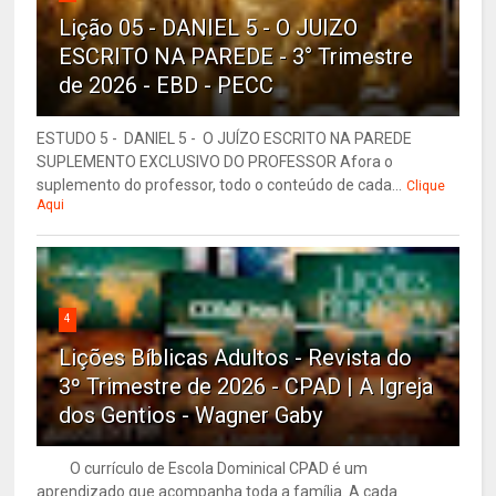
Lição 05 - DANIEL 5 - O JUIZO
ESCRITO NA PAREDE - 3° Trimestre
de 2026 - EBD - PECC
ESTUDO 5 - DANIEL 5 - O JUÍZO ESCRITO NA PAREDE
SUPLEMENTO EXCLUSIVO DO PROFESSOR Afora o
suplemento do professor, todo o conteúdo de cada...
Clique
Aqui
4
Lições Bíblicas Adultos - Revista do
3º Trimestre de 2026 - CPAD | A Igreja
dos Gentios - Wagner Gaby
O currículo de Escola Dominical CPAD é um
aprendizado que acompanha toda a família. A cada