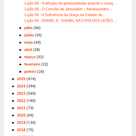
Lição 06 - A bênção da generosidade quando o coraç...
Lição 06 - O Concílio de Jerusalém – Adolescentes ...
Lição 06 - A Suficiência da Graça na Cidade de...
Lição 06 - DANIEL 6 - DANIEL NA COVA DOS LEÕES ...
►
julho
(84)
►
junho
(35)
►
maio
(49)
►
abril
(28)
►
março
(52)
►
fevereiro
(32)
►
janeiro
(24)
►
2025
(416)
►
2024
(394)
►
2023
(540)
►
2022
(180)
►
2021
(73)
►
2020
(69)
►
2019
(134)
►
2018
(75)