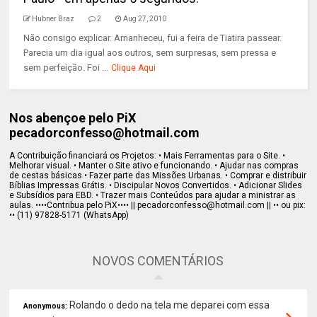
Hubner Braz
2
Aug 27, 2010
Não consigo explicar. Amanheceu, fui a feira de Tiatira passear.
Parecia um dia igual aos outros, sem surpresas, sem pressa e
sem perfeição. Foi ...
Clique Aqui
Nos abençoe pelo PiX
pecadorconfesso@hotmail.com
A Contribuição financiará os Projetos: • Mais Ferramentas para o Site. •
Melhorar visual. • Manter o Site ativo e funcionando. • Ajudar nas compras
de cestas básicas • Fazer parte das Missões Urbanas. • Comprar e distribuir
Bíblias Impressas Grátis. • Discipular Novos Convertidos. • Adicionar Slides
e Subsídios para EBD. • Trazer mais Conteúdos para ajudar a ministrar as
aulas. ••••Contribua pelo PiX•••• || pecadorconfesso@hotmail.com || •• ou pix:
•• (11) 97828-5171 (WhatsApp)
NOVOS COMENTÁRIOS
Rolando o dedo na tela me deparei com essa
Anonymous: