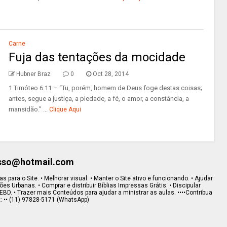
Carne
Fuja das tentações da mocidade
Hubner Braz
0
Oct 28, 2014
1 Timóteo 6.11 – “Tu, porém, homem de Deus foge destas coisas;
antes, segue a justiça, a piedade, a fé, o amor, a constância, a
mansidão.” ...
Clique Aqui
esso@hotmail.com
s para o Site. • Melhorar visual. • Manter o Site ativo e funcionando. • Ajudar
s Urbanas. • Comprar e distribuir Bíblias Impressas Grátis. • Discipular
EBD. • Trazer mais Conteúdos para ajudar a ministrar as aulas. ••••Contribua
x: •• (11) 97828-5171 (WhatsApp)