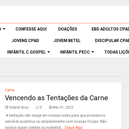
O
CONFESSE AQUI
DOAÇÕES
EBD ADULTOS CPA
JOVENS CPAD
JOVEM BETEL
DISCIPULAR CPA
INFÂNTIL C.GOSPEL
INFÂNTIL PECC
TODAS LIÇÕ
Carne
Vencendo as Tentações da Carne
Hubner Braz
0
Mar 31, 2022
A tentação não surge em nossas vidas para que possamos
vencê-la sozinhos ou simplesmente com nossas forças. Não
somos super crentes ou indestrut...
Clique Aqui