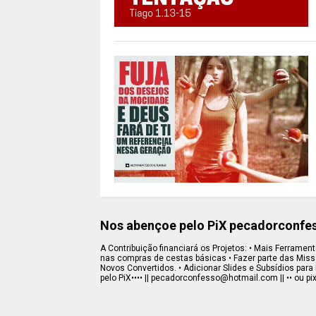
Nos abençoe pelo PiX pecadorconf
A Contribuição financiará os Projetos: • Mais Ferramenta
nas compras de cestas básicas • Fazer parte das Missõe
Novos Convertidos. • Adicionar Slides e Subsídios para 
pelo PiX•••• || pecadorconfesso@hotmail.com || •• ou pi