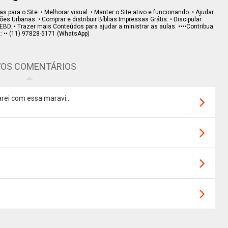
s para o Site. • Melhorar visual. • Manter o Site ativo e funcionando. • Ajudar
s Urbanas. • Comprar e distribuir Bíblias Impressas Grátis. • Discipular
EBD. • Trazer mais Conteúdos para ajudar a ministrar as aulas. ••••Contribua
x: •• (11) 97828-5171 (WhatsApp)
OS COMENTÁRIOS
rei com essa maravi...