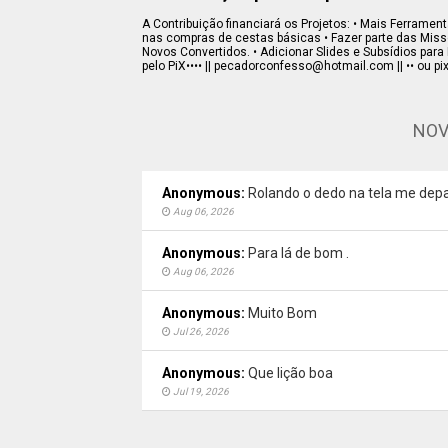
A Contribuição financiará os Projetos: • Mais Ferramenta
nas compras de cestas básicas • Fazer parte das Missõe
Novos Convertidos. • Adicionar Slides e Subsídios para 
pelo PiX•••• || pecadorconfesso@hotmail.com || •• ou pi
NOV
Anonymous:
Rolando o dedo na tela me depa
Aug 06, 2026
Anonymous:
Para lá de bom .
Aug 06, 2026
Anonymous:
Muito Bom
Jul 26, 2026
Anonymous:
Que lição boa
Jul 19, 2026