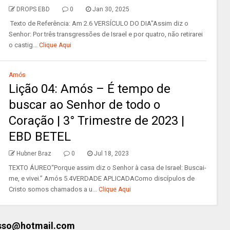
DROPS EBD
0
Jan 30, 2025
Texto de Referência: Am 2.6 VERSÍCULO DO DIA"Assim diz o
Senhor: Por três transgressões de Israel e por quatro, não retirarei
o castig...
Clique Aqui
Amós
Lição 04: Amós – É tempo de
buscar ao Senhor de todo o
Coração | 3° Trimestre de 2023 |
EBD BETEL
Hubner Braz
0
Jul 18, 2023
TEXTO ÁUREO“Porque assim diz o Senhor à casa de Israel: Buscai-
me, e vivei.” Amós 5.4VERDADE APLICADAComo discípulos de
Cristo somos chamados a u...
Clique Aqui
esso@hotmail.com