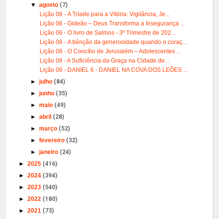
▼
agosto
(7)
Lição 06 - A Tríade para a Vitória: Vigilância, Je...
Lição 06 - Gideão – Deus Transforma a Insegurança ...
Lição 06 - O livro de Salmos - 3º Trimestre de 202...
Lição 06 - A bênção da generosidade quando o coraç...
Lição 06 - O Concílio de Jerusalém – Adolescentes ...
Lição 06 - A Suficiência da Graça na Cidade de...
Lição 06 - DANIEL 6 - DANIEL NA COVA DOS LEÕES ...
►
julho
(84)
►
junho
(35)
►
maio
(49)
►
abril
(28)
►
março
(52)
►
fevereiro
(32)
►
janeiro
(24)
►
2025
(416)
►
2024
(394)
►
2023
(540)
►
2022
(180)
►
2021
(73)