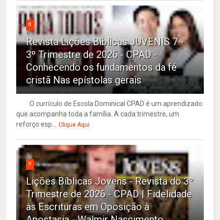
8
Revista Lições Bíblicas JUVENIS 7 -
3º Trimestre de 2026 - CPAD -
Conhecendo os fundamentos da fé
cristã Nas epístolas gerais
O currículo de Escola Dominical CPAD é um aprendizado
que acompanha toda a família. A cada trimestre, um
reforço esp...
Clique Aqui
9
Lições Bíblicas Jovens - Revista do 3º
Trimestre de 2026 - CPAD | Fidelidade
às Escrituras em Oposição à
Apostasia - Walmir Nascimento