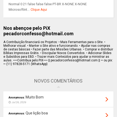
Normal 0 21 false false false PT-BR X-NONE X-NONE
MicrosoftInt...
Clique Aqui
Nos abençoe pelo PiX
pecadorconfesso@hotmail.com
A Contribuição financiará os Projetos: • Mais Ferramentas para o Site. •
Melhorar visual. • Manter o Site ativo e funcionando. • Ajudar nas compras
de cestas básicas • Fazer parte das Missões Urbanas. • Comprar e distribuir
Bíblias Impressas Grátis. • Discipular Novos Convertidos. • Adicionar Slides
e Subsídios para EBD. • Trazer mais Conteúdos para ajudar a ministrar as
aulas. ••••Contribua pelo PiX•••• || pecadorconfesso@hotmail.com || •• ou pix:
•• (11) 97828-5171 (WhatsApp)
NOVOS COMENTÁRIOS
Muito Bom
Anonymous:
Jul 26, 2026
Que lição boa
Anonymous: