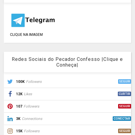
CLIQUE NA IMAGEM
Redes Sociais do Pecador Confesso |Clique e
Conheça|
100K
Followers
SEGUIR
12K
Likes
CURTIR
107
Followers
SEGUIR
3K
Connections
CONECTAR
15K
Followers
SEGUIR