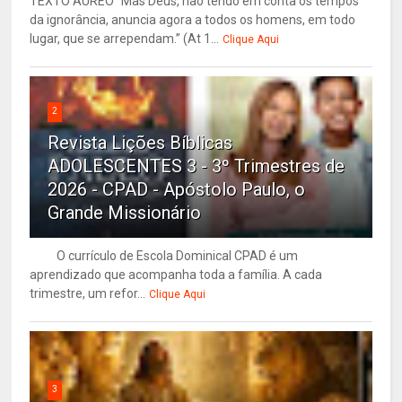
TEXTO ÁUREO “Mas Deus, não tendo em conta os tempos
da ignorância, anuncia agora a todos os homens, em todo
lugar, que se arrependam.” (At 1...
Clique Aqui
2
Revista Lições Bíblicas
ADOLESCENTES 3 - 3º Trimestres de
2026 - CPAD - Apóstolo Paulo, o
Grande Missionário
O currículo de Escola Dominical CPAD é um
aprendizado que acompanha toda a família. A cada
trimestre, um refor...
Clique Aqui
3