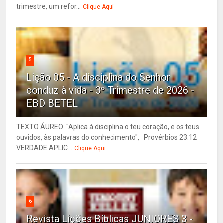
trimestre, um refor...
Clique Aqui
5
Lição 05 - A disciplina do Senhor
conduz à vida - 3º Trimestre de 2026 -
EBD BETEL
TEXTO ÁUREO "Aplica à disciplina o teu coração, e os teus
ouvidos, às palavras do conhecimento", Provérbios 23.12
VERDADE APLIC...
Clique Aqui
6
Revista Lições Bíblicas JUNIORES 3 -