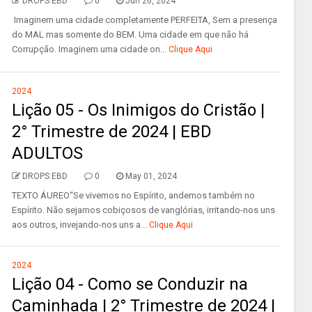
DROPS EBD
0
Jun 26, 2024
Imaginem uma cidade completamente PERFEITA, Sem a presença
do MAL mas somente do BEM. Uma cidade em que não há
Corrupção. Imaginem uma cidade on...
Clique Aqui
2024
Lição 05 - Os Inimigos do Cristão |
2° Trimestre de 2024 | EBD
ADULTOS
DROPS EBD
0
May 01, 2024
TEXTO ÁUREO“Se vivemos no Espírito, andemos também no
Espírito. Não sejamos cobiçosos de vanglórias, irritando-nos uns
aos outros, invejando-nos uns a...
Clique Aqui
2024
Lição 04 - Como se Conduzir na
Caminhada | 2° Trimestre de 2024 |