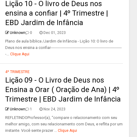
Lição 10 - O livro de Deus nos
ensina a confiar | 4º Trimestre |
EBD Jardim de Infância
Unknown
0
Dec 01, 2023
Plano de aula bíblica /Jardim de Infância - Lição 10: O livro de
Deus nos ensina a confiar----------------------------------------------------------
-...
Clique Aqui
4º TRIMESTRE
Lição 09 - O Livro de Deus nos
Ensina a Orar ( Oração de Ana) | 4º
Trimestre | EBD Jardim de Infância
Unknown
1
Nov 24, 2023
REFLETINDOProfessor(a), “compare o relacionamento com seu
melhor amigo, com seu relacionamento com Deus, e reflita por um
instante. Você sente prazer ...
Clique Aqui