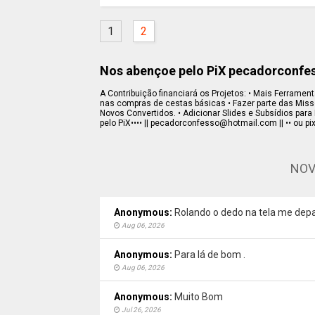
1
2
Nos abençoe pelo PiX pecadorconf
A Contribuição financiará os Projetos: • Mais Ferramenta
nas compras de cestas básicas • Fazer parte das Missõe
Novos Convertidos. • Adicionar Slides e Subsídios para 
pelo PiX•••• || pecadorconfesso@hotmail.com || •• ou pi
NOV
Anonymous:
Rolando o dedo na tela me depa
Aug 06, 2026
Anonymous:
Para lá de bom .
Aug 06, 2026
Anonymous:
Muito Bom
Jul 26, 2026