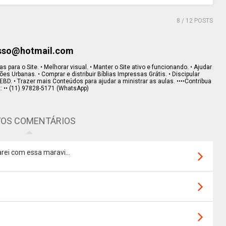
8
/ 12 POSTS
esso@hotmail.com
s para o Site. • Melhorar visual. • Manter o Site ativo e funcionando. • Ajudar
s Urbanas. • Comprar e distribuir Bíblias Impressas Grátis. • Discipular
EBD. • Trazer mais Conteúdos para ajudar a ministrar as aulas. ••••Contribua
x: •• (11) 97828-5171 (WhatsApp)
OS COMENTÁRIOS
rei com essa maravi...