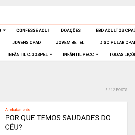
O
CONFESSE AQUI
DOAÇÕES
EBD ADULTOS CPA
JOVENS CPAD
JOVEM BETEL
DISCIPULAR CPA
INFÂNTIL C.GOSPEL
INFÂNTIL PECC
TODAS LIÇÕ
8
/ 12 POSTS
Arrebatamento
POR QUE TEMOS SAUDADES DO
CÉU?