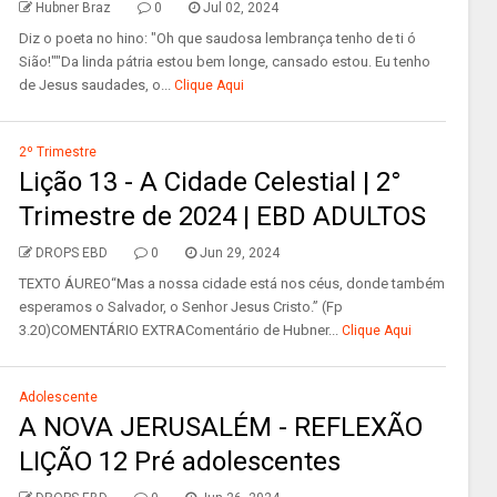
Hubner Braz
0
Jul 02, 2024
Diz o poeta no hino: "Oh que saudosa lembrança tenho de ti ó
Sião!""Da linda pátria estou bem longe, cansado estou. Eu tenho
de Jesus saudades, o...
Clique Aqui
2º Trimestre
Lição 13 - A Cidade Celestial | 2°
Trimestre de 2024 | EBD ADULTOS
DROPS EBD
0
Jun 29, 2024
TEXTO ÁUREO“Mas a nossa cidade está nos céus, donde também
esperamos o Salvador, o Senhor Jesus Cristo.” (Fp
3.20)COMENTÁRIO EXTRAComentário de Hubner...
Clique Aqui
Adolescente
A NOVA JERUSALÉM - REFLEXÃO
LIÇÃO 12 Pré adolescentes