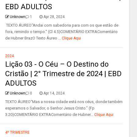
EBD ADULTOS
Unknown
1
Apr 28, 2024
TEXTO ÁUREO“Andai com sabedoria para com os que estão de
fora, remindo o tempo.” (Cl 4.5)COMENTÁRIO EXTRAComentário
de Hubner BrazO Texto Áureo ...
Clique Aqui
2024
Lição 03 - O Céu – O Destino do
Cristão | 2° Trimestre de 2024 | EBD
ADULTOS
Unknown
0
Apr 14, 2024
TEXTO ÁUREO“Mas a nossa cidade está nos céus, donde também
esperamos o Salvador, o Senhor Jesus Cristo.” (Fp
3.20)COMENTÁRIO EXTRAComentário de Hubner...
Clique Aqui
4º TRIMESTRE