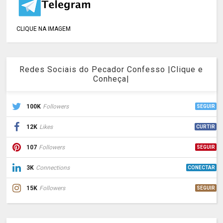
CLIQUE NA IMAGEM
Redes Sociais do Pecador Confesso |Clique e
Conheça|
100K
Followers
SEGUIR
12K
Likes
CURTIR
107
Followers
SEGUIR
3K
Connections
CONECTAR
15K
Followers
SEGUIR