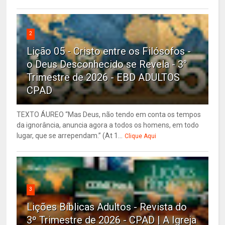
2
Lição 05 - Cristo entre os Filósofos -
o Deus Desconhecido se Revela - 3°
Trimestre de 2026 - EBD ADULTOS
CPAD
TEXTO ÁUREO “Mas Deus, não tendo em conta os tempos
da ignorância, anuncia agora a todos os homens, em todo
lugar, que se arrependam.” (At 1...
Clique Aqui
3
Lições Bíblicas Adultos - Revista do
3º Trimestre de 2026 - CPAD | A Igreja