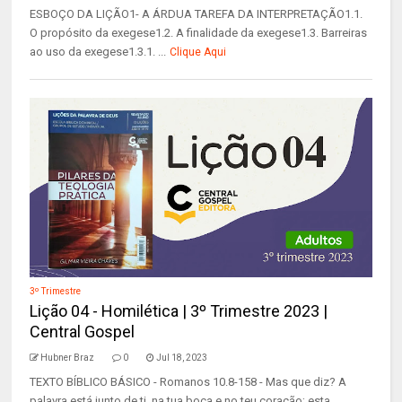
ESBOÇO DA LIÇÃO1- A ÁRDUA TAREFA DA INTERPRETAÇÃO1.1.
O propósito da exegese1.2. A finalidade da exegese1.3. Barreiras
ao uso da exegese1.3.1. ...
Clique Aqui
3º Trimestre
Lição 04 - Homilética | 3º Trimestre 2023 |
Central Gospel
Hubner Braz
0
Jul 18, 2023
TEXTO BÍBLICO BÁSICO - Romanos 10.8-158 - Mas que diz? A
palavra está junto de ti, na tua boca e no teu coração; esta