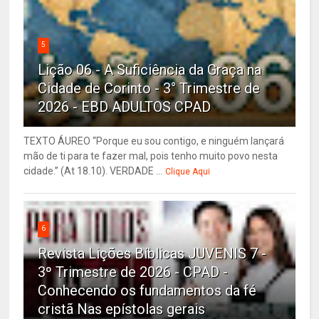
5
Lição 06 - A Suficiência da Graça na
Cidade de Corinto - 3° Trimestre de
2026 - EBD ADULTOS CPAD
TEXTO ÁUREO “Porque eu sou contigo, e ninguém lançará
mão de ti para te fazer mal, pois tenho muito povo nesta
cidade.” (At 18.10). VERDADE ...
Clique Aqui
6
Revista Lições Bíblicas JUVENIS 7 -
3º Trimestre de 2026 - CPAD -
Conhecendo os fundamentos da fé
cristã Nas epístolas gerais