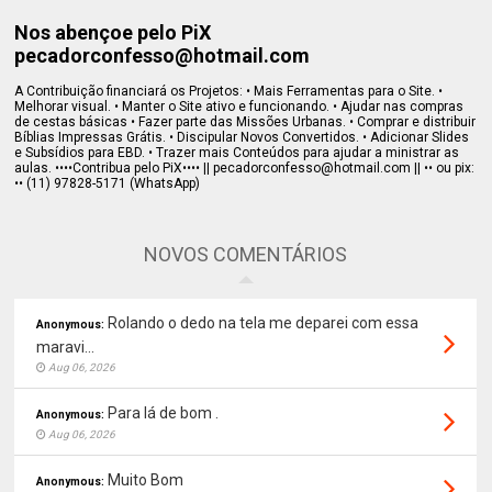
Nos abençoe pelo PiX
pecadorconfesso@hotmail.com
A Contribuição financiará os Projetos: • Mais Ferramentas para o Site. •
Melhorar visual. • Manter o Site ativo e funcionando. • Ajudar nas compras
de cestas básicas • Fazer parte das Missões Urbanas. • Comprar e distribuir
Bíblias Impressas Grátis. • Discipular Novos Convertidos. • Adicionar Slides
e Subsídios para EBD. • Trazer mais Conteúdos para ajudar a ministrar as
aulas. ••••Contribua pelo PiX•••• || pecadorconfesso@hotmail.com || •• ou pix:
•• (11) 97828-5171 (WhatsApp)
NOVOS COMENTÁRIOS
Rolando o dedo na tela me deparei com essa
Anonymous:
maravi...
Aug 06, 2026
Para lá de bom .
Anonymous:
Aug 06, 2026
Muito Bom
Anonymous: