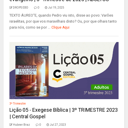
DROPS EBD
0
Jul 19, 2025
TEXTO ÁUREO“E, quando Pedro viu isto, disse ao povo: Varões
israelitas, por que vos maravilhais disto? Ou, por que olhais tanto
para nós, como se por ...
Clique Aqui
3º Trimestre
Lição 05 - Exegese Bíblica | 3º TRIMESTRE 2023
| Central Gospel
Hubner Braz
0
Jul 27, 2023