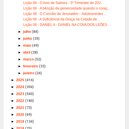
Lição 06 - O livro de Salmos - 3º Trimestre de 202...
Lição 06 - A bênção da generosidade quando o coraç...
Lição 06 - O Concílio de Jerusalém – Adolescentes ...
Lição 06 - A Suficiência da Graça na Cidade de...
Lição 06 - DANIEL 6 - DANIEL NA COVA DOS LEÕES ...
►
julho
(84)
►
junho
(35)
►
maio
(49)
►
abril
(28)
►
março
(52)
►
fevereiro
(32)
►
janeiro
(24)
►
2025
(416)
►
2024
(394)
►
2023
(540)
►
2022
(180)
►
2021
(73)
►
2020
(69)
►
2019
(134)
►
2018
(75)