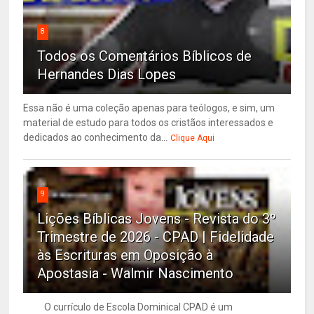
8
Todos os Comentários Bíblicos de
Hernandes Dias Lopes
Essa não é uma coleção apenas para teólogos, e sim, um
material de estudo para todos os cristãos interessados e
dedicados ao conhecimento da...
Clique Aqui
9
Lições Bíblicas Jovens - Revista do 3º
Trimestre de 2026 - CPAD | Fidelidade
às Escrituras em Oposição à
Apostasia - Walmir Nascimento
O currículo de Escola Dominical CPAD é um