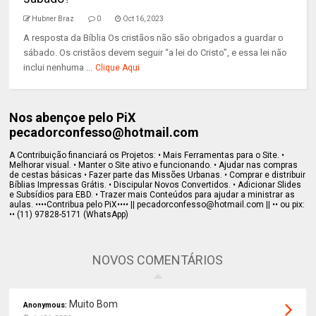
Hubner Braz
0
Oct 16, 2023
A resposta da Bíblia Os cristãos não são obrigados a guardar o
sábado. Os cristãos devem seguir “a lei do Cristo”, e essa lei não
inclui nenhuma ...
Clique Aqui
Nos abençoe pelo PiX
pecadorconfesso@hotmail.com
A Contribuição financiará os Projetos: • Mais Ferramentas para o Site. •
Melhorar visual. • Manter o Site ativo e funcionando. • Ajudar nas compras
de cestas básicas • Fazer parte das Missões Urbanas. • Comprar e distribuir
Bíblias Impressas Grátis. • Discipular Novos Convertidos. • Adicionar Slides
e Subsídios para EBD. • Trazer mais Conteúdos para ajudar a ministrar as
aulas. ••••Contribua pelo PiX•••• || pecadorconfesso@hotmail.com || •• ou pix:
•• (11) 97828-5171 (WhatsApp)
NOVOS COMENTÁRIOS
Muito Bom
Anonymous: