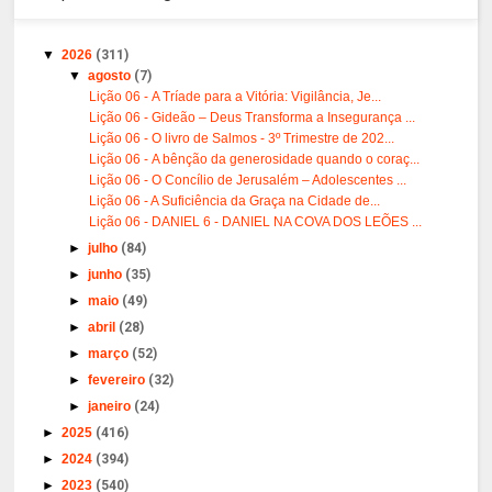
▼
2026
(311)
▼
agosto
(7)
Lição 06 - A Tríade para a Vitória: Vigilância, Je...
Lição 06 - Gideão – Deus Transforma a Insegurança ...
Lição 06 - O livro de Salmos - 3º Trimestre de 202...
Lição 06 - A bênção da generosidade quando o coraç...
Lição 06 - O Concílio de Jerusalém – Adolescentes ...
Lição 06 - A Suficiência da Graça na Cidade de...
Lição 06 - DANIEL 6 - DANIEL NA COVA DOS LEÕES ...
►
julho
(84)
►
junho
(35)
►
maio
(49)
►
abril
(28)
►
março
(52)
►
fevereiro
(32)
►
janeiro
(24)
►
2025
(416)
►
2024
(394)
►
2023
(540)