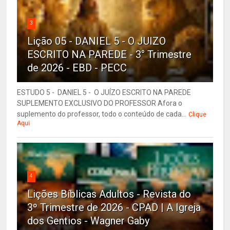
3
Lição 05 - DANIEL 5 - O JUIZO
ESCRITO NA PAREDE - 3° Trimestre
de 2026 - EBD - PECC
ESTUDO 5 - DANIEL 5 - O JUÍZO ESCRITO NA PAREDE
SUPLEMENTO EXCLUSIVO DO PROFESSOR Afora o
suplemento do professor, todo o conteúdo de cada...
Clique
Aqui
4
Lições Bíblicas Adultos - Revista do
3º Trimestre de 2026 - CPAD | A Igreja
dos Gentios - Wagner Gaby