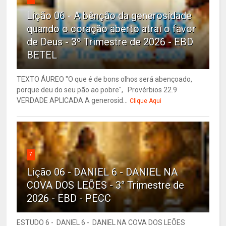
Lição 06 - A bênção da generosidade
quando o coração aberto atrai o favor
de Deus - 3º Trimestre de 2026 - EBD
BETEL
TEXTO ÁUREO "O que é de bons olhos será abençoado,
porque deu do seu pão ao pobre", Provérbios 22.9
VERDADE APLICADA A generosid...
Clique Aqui
7
Lição 06 - DANIEL 6 - DANIEL NA
COVA DOS LEÕES - 3° Trimestre de
2026 - EBD - PECC
ESTUDO 6 - DANIEL 6 - DANIEL NA COVA DOS LEÕES