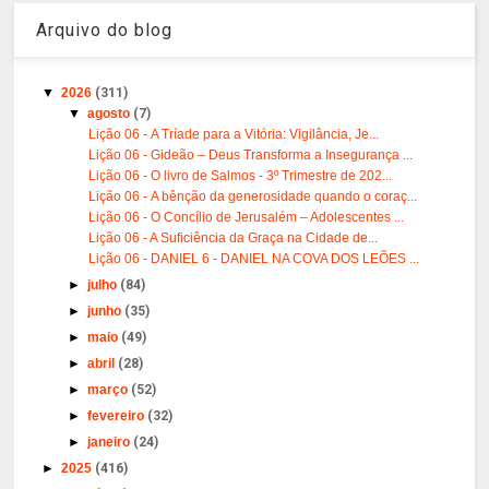
Arquivo do blog
▼
2026
(311)
▼
agosto
(7)
Lição 06 - A Tríade para a Vitória: Vigilância, Je...
Lição 06 - Gideão – Deus Transforma a Insegurança ...
Lição 06 - O livro de Salmos - 3º Trimestre de 202...
Lição 06 - A bênção da generosidade quando o coraç...
Lição 06 - O Concílio de Jerusalém – Adolescentes ...
Lição 06 - A Suficiência da Graça na Cidade de...
Lição 06 - DANIEL 6 - DANIEL NA COVA DOS LEÕES ...
►
julho
(84)
►
junho
(35)
►
maio
(49)
►
abril
(28)
►
março
(52)
►
fevereiro
(32)
►
janeiro
(24)
►
2025
(416)