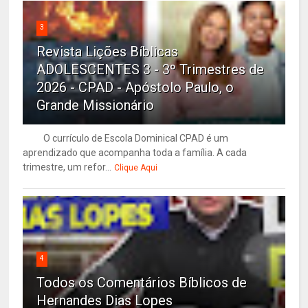
3
Revista Lições Bíblicas
ADOLESCENTES 3 - 3º Trimestres de
2026 - CPAD - Apóstolo Paulo, o
Grande Missionário
O currículo de Escola Dominical CPAD é um
aprendizado que acompanha toda a família. A cada
trimestre, um refor...
Clique Aqui
4
Todos os Comentários Bíblicos de
Hernandes Dias Lopes