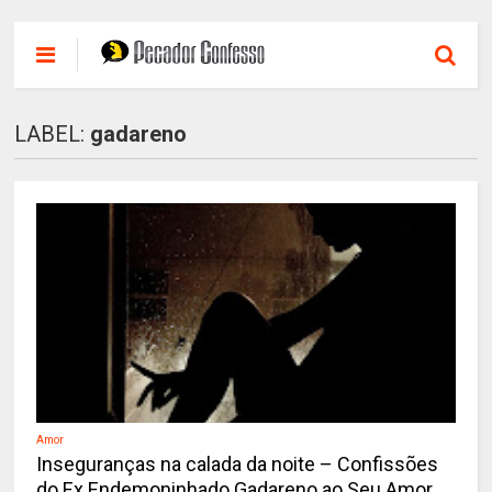
LABEL:
gadareno
Amor
Inseguranças na calada da noite – Confissões
do Ex Endemoninhado Gadareno ao Seu Amor