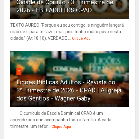
Cidade de Corinto - 3° Trimestre de
2026 - EBD ADULTOS CPAD
TEXTO ÁUREO “Porque eu sou contigo, e ninguém lançará
mão de ti para te fazer mal, pois tenho muito povo nesta
cidade.” (At 18.10). VERDADE ...
Clique Aqui
2
Lições Bíblicas Adultos - Revista do
3º Trimestre de 2026 - CPAD | A Igreja
dos Gentios - Wagner Gaby
O currículo de Escola Dominical CPAD é um
aprendizado que acompanha toda a família. A cada
trimestre, um refor...
Clique Aqui