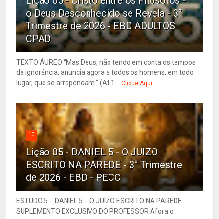
Lição 05 - Cristo entre os Filósofos -
o Deus Desconhecido se Revela - 3°
Trimestre de 2026 - EBD ADULTOS
CPAD
TEXTO ÁUREO “Mas Deus, não tendo em conta os tempos
da ignorância, anuncia agora a todos os homens, em todo
lugar, que se arrependam.” (At 1...
Clique Aqui
10
Lição 05 - DANIEL 5 - O JUIZO
ESCRITO NA PAREDE - 3° Trimestre
de 2026 - EBD - PECC
ESTUDO 5 - DANIEL 5 - O JUÍZO ESCRITO NA PAREDE
SUPLEMENTO EXCLUSIVO DO PROFESSOR Afora o