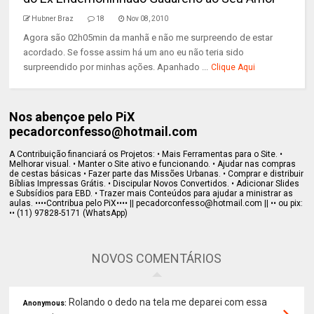
Hubner Braz
18
Nov 08, 2010
Agora são 02h05min da manhã e não me surpreendo de estar
acordado. Se fosse assim há um ano eu não teria sido
surpreendido por minhas ações. Apanhado ...
Clique Aqui
Nos abençoe pelo PiX
pecadorconfesso@hotmail.com
A Contribuição financiará os Projetos: • Mais Ferramentas para o Site. •
Melhorar visual. • Manter o Site ativo e funcionando. • Ajudar nas compras
de cestas básicas • Fazer parte das Missões Urbanas. • Comprar e distribuir
Bíblias Impressas Grátis. • Discipular Novos Convertidos. • Adicionar Slides
e Subsídios para EBD. • Trazer mais Conteúdos para ajudar a ministrar as
aulas. ••••Contribua pelo PiX•••• || pecadorconfesso@hotmail.com || •• ou pix:
•• (11) 97828-5171 (WhatsApp)
NOVOS COMENTÁRIOS
Rolando o dedo na tela me deparei com essa
Anonymous: