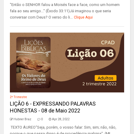
"Então o SENHOR falou a Moisés face a face, como um homem
fala ao seu amigo..." (Êxodo 33:11)Já imaginou o que seria
conversar com Deus? O verso do li...
Clique Aqui
2º Trimestre
LIÇÃO 6 - EXPRESSANDO PALAVRAS
HONESTAS - 08 de Maio 2022
Hubner Braz
0
Apr 28, 2022
TEXTO ÁUREO“Seja, porém, o vosso falar: Sim, sim; não, não,
porque o que passa disso é de procedência maligna”. (Mt