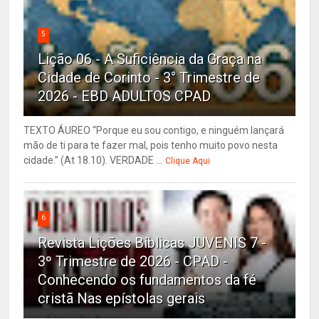
5
Lição 06 - A Suficiência da Graça na
Cidade de Corinto - 3° Trimestre de
2026 - EBD ADULTOS CPAD
TEXTO ÁUREO “Porque eu sou contigo, e ninguém lançará
mão de ti para te fazer mal, pois tenho muito povo nesta
cidade.” (At 18.10). VERDADE ...
Clique Aqui
6
Revista Lições Bíblicas JUVENIS 7 -
3º Trimestre de 2026 - CPAD -
Conhecendo os fundamentos da fé
cristã Nas epístolas gerais