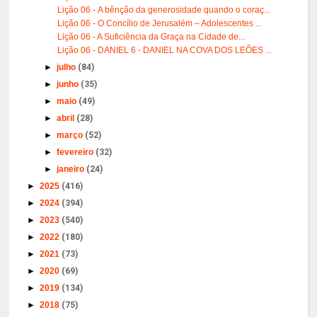
Lição 06 - A bênção da generosidade quando o coraç...
Lição 06 - O Concílio de Jerusalém – Adolescentes ...
Lição 06 - A Suficiência da Graça na Cidade de...
Lição 06 - DANIEL 6 - DANIEL NA COVA DOS LEÕES ...
►
julho
(84)
►
junho
(35)
►
maio
(49)
►
abril
(28)
►
março
(52)
►
fevereiro
(32)
►
janeiro
(24)
►
2025
(416)
►
2024
(394)
►
2023
(540)
►
2022
(180)
►
2021
(73)
►
2020
(69)
►
2019
(134)
►
2018
(75)