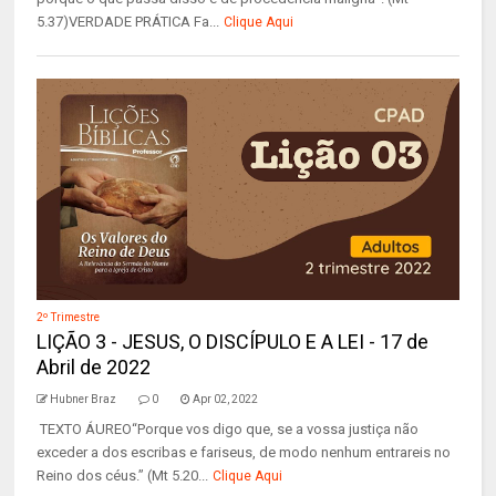
5.37)VERDADE PRÁTICA Fa...
Clique Aqui
2º Trimestre
LIÇÃO 3 - JESUS, O DISCÍPULO E A LEI - 17 de
Abril de 2022
Hubner Braz
0
Apr 02, 2022
TEXTO ÁUREO“Porque vos digo que, se a vossa justiça não
exceder a dos escribas e fariseus, de modo nenhum entrareis no
Reino dos céus.” (Mt 5.20...
Clique Aqui