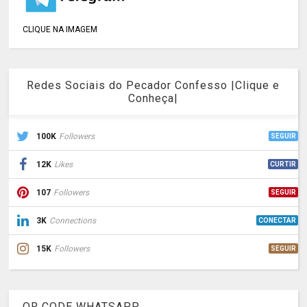
CLIQUE NA IMAGEM
Redes Sociais do Pecador Confesso |Clique e
Conheça|
100K
Followers
SEGUIR
12K
Likes
CURTIR
107
Followers
SEGUIR
3K
Connections
CONECTAR
15K
Followers
SEGUIR
QR CODE WHATSAPP