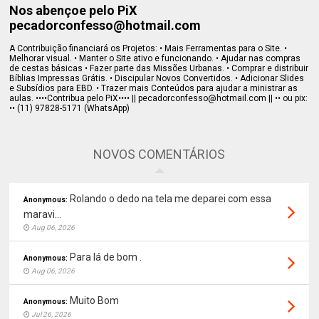
Nos abençoe pelo PiX
pecadorconfesso@hotmail.com
A Contribuição financiará os Projetos: • Mais Ferramentas para o Site. •
Melhorar visual. • Manter o Site ativo e funcionando. • Ajudar nas compras
de cestas básicas • Fazer parte das Missões Urbanas. • Comprar e distribuir
Bíblias Impressas Grátis. • Discipular Novos Convertidos. • Adicionar Slides
e Subsídios para EBD. • Trazer mais Conteúdos para ajudar a ministrar as
aulas. ••••Contribua pelo PiX•••• || pecadorconfesso@hotmail.com || •• ou pix:
•• (11) 97828-5171 (WhatsApp)
NOVOS COMENTÁRIOS
Rolando o dedo na tela me deparei com essa
Anonymous:
maravi...
Aug 06, 2026
Para lá de bom .
Anonymous:
Aug 06, 2026
Muito Bom
Anonymous:
Jul 26, 2026