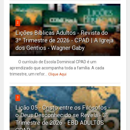
2
Lições Bíblicas Adultos - Revista do
3º Trimestre de 2026 - CPAD | A Igreja
dos Gentios - Wagner Gaby
O currículo de Escola Dominical CPAD é um
aprendizado que acompanha toda a família. A cada
trimestre, um refor...
Clique Aqui
3
Lição 05 - Cristo entre os Filósofos -
o Deus Desconhecido se Revela - 3°
Trimestre de 2026 - EBD ADULTOS