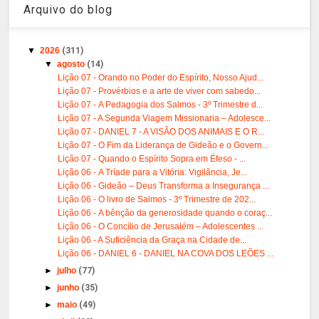
Arquivo do blog
▼
2026
(311)
▼
agosto
(14)
Lição 07 - Orando no Poder do Espírito, Nosso Ajud...
Lição 07 - Provérbios e a arte de viver com sabedo...
Lição 07 - A Pedagogia dos Salmos - 3º Trimestre d...
Lição 07 - A Segunda Viagem Missionaria – Adolesce...
Lição 07 - DANIEL 7 - A VISÃO DOS ANIMAIS E O R...
Lição 07 - O Fim da Liderança de Gideão e o Govern...
Lição 07 - Quando o Espírito Sopra em Éfeso - ...
Lição 06 - A Tríade para a Vitória: Vigilância, Je...
Lição 06 - Gideão – Deus Transforma a Insegurança ...
Lição 06 - O livro de Salmos - 3º Trimestre de 202...
Lição 06 - A bênção da generosidade quando o coraç...
Lição 06 - O Concílio de Jerusalém – Adolescentes ...
Lição 06 - A Suficiência da Graça na Cidade de...
Lição 06 - DANIEL 6 - DANIEL NA COVA DOS LEÕES ...
►
julho
(77)
►
junho
(35)
►
maio
(49)