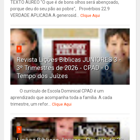
TEXTO ÁUREO "O que é de bons olhos será abençoado,
porque deu do seu pão ao pobre", Provérbios 22.9
VERDADE APLICADA A generosid...
Clique Aqui
8
Revista Lições Bíblicas JUNIORES 3 -
3º Trimestres de 2026 - CPAD - O
Tempo dos Juízes
O currículo de Escola Dominical CPAD é um
aprendizado que acompanha toda a família. A cada
trimestre, um refor...
Clique Aqui
9