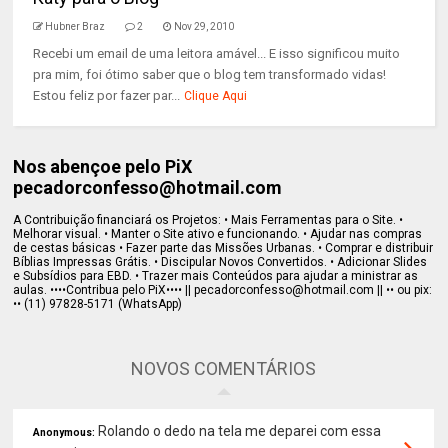
Hubner Braz
2
Nov 29, 2010
Recebi um email de uma leitora amável... E isso significou muito
pra mim, foi ótimo saber que o blog tem transformado vidas!
Estou feliz por fazer par...
Clique Aqui
Nos abençoe pelo PiX
pecadorconfesso@hotmail.com
A Contribuição financiará os Projetos: • Mais Ferramentas para o Site. •
Melhorar visual. • Manter o Site ativo e funcionando. • Ajudar nas compras
de cestas básicas • Fazer parte das Missões Urbanas. • Comprar e distribuir
Bíblias Impressas Grátis. • Discipular Novos Convertidos. • Adicionar Slides
e Subsídios para EBD. • Trazer mais Conteúdos para ajudar a ministrar as
aulas. ••••Contribua pelo PiX•••• || pecadorconfesso@hotmail.com || •• ou pix:
•• (11) 97828-5171 (WhatsApp)
NOVOS COMENTÁRIOS
Rolando o dedo na tela me deparei com essa
Anonymous: