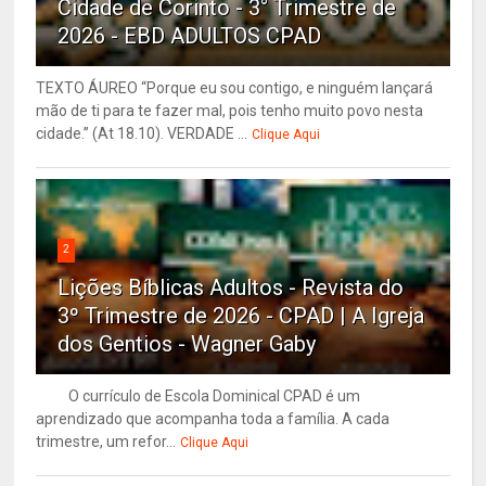
Cidade de Corinto - 3° Trimestre de
2026 - EBD ADULTOS CPAD
TEXTO ÁUREO “Porque eu sou contigo, e ninguém lançará
mão de ti para te fazer mal, pois tenho muito povo nesta
cidade.” (At 18.10). VERDADE ...
Clique Aqui
2
Lições Bíblicas Adultos - Revista do
3º Trimestre de 2026 - CPAD | A Igreja
dos Gentios - Wagner Gaby
O currículo de Escola Dominical CPAD é um
aprendizado que acompanha toda a família. A cada
trimestre, um refor...
Clique Aqui