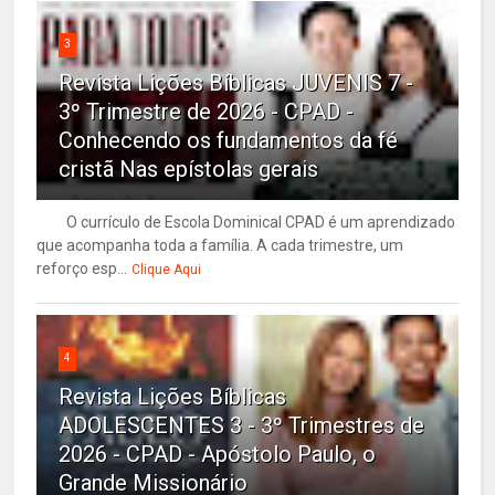
3
Revista Lições Bíblicas JUVENIS 7 -
3º Trimestre de 2026 - CPAD -
Conhecendo os fundamentos da fé
cristã Nas epístolas gerais
O currículo de Escola Dominical CPAD é um aprendizado
que acompanha toda a família. A cada trimestre, um
reforço esp...
Clique Aqui
4
Revista Lições Bíblicas
ADOLESCENTES 3 - 3º Trimestres de
2026 - CPAD - Apóstolo Paulo, o
Grande Missionário