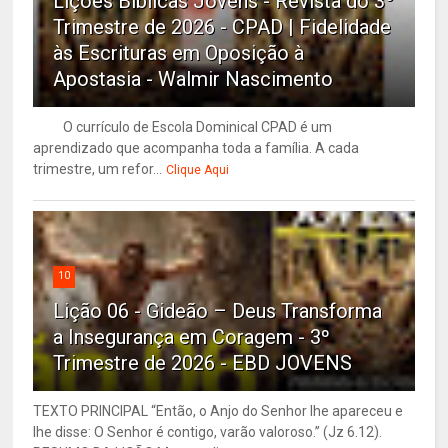
Lições Bíblicas Jovens - Revista do 3º
Trimestre de 2026 - CPAD | Fidelidade
às Escrituras em Oposição à
Apostasia - Walmir Nascimento
O currículo de Escola Dominical CPAD é um
aprendizado que acompanha toda a família. A cada
trimestre, um refor...
Clique Aqui
10
Lição 06 - Gideão – Deus Transforma
a Insegurança em Coragem - 3º
Trimestre de 2026 - EBD JOVENS
TEXTO PRINCIPAL “Então, o Anjo do Senhor lhe apareceu e
lhe disse: O Senhor é contigo, varão valoroso.” (Jz 6.12).