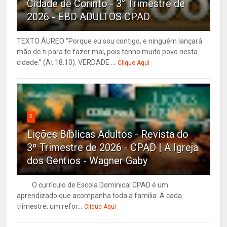
Cidade de Corinto - 3° Trimestre de
2026 - EBD ADULTOS CPAD
TEXTO ÁUREO “Porque eu sou contigo, e ninguém lançará
mão de ti para te fazer mal, pois tenho muito povo nesta
cidade.” (At 18.10). VERDADE ...
Clique Aqui
2
Lições Bíblicas Adultos - Revista do
3º Trimestre de 2026 - CPAD | A Igreja
dos Gentios - Wagner Gaby
O currículo de Escola Dominical CPAD é um
aprendizado que acompanha toda a família. A cada
trimestre, um refor...
Clique Aqui