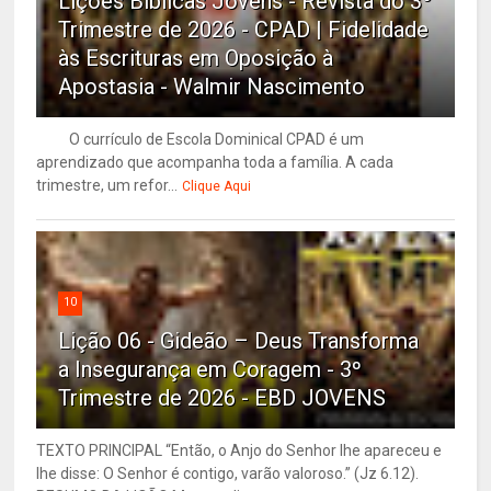
Lições Bíblicas Jovens - Revista do 3º
Trimestre de 2026 - CPAD | Fidelidade
às Escrituras em Oposição à
Apostasia - Walmir Nascimento
O currículo de Escola Dominical CPAD é um
aprendizado que acompanha toda a família. A cada
trimestre, um refor...
Clique Aqui
10
Lição 06 - Gideão – Deus Transforma
a Insegurança em Coragem - 3º
Trimestre de 2026 - EBD JOVENS
TEXTO PRINCIPAL “Então, o Anjo do Senhor lhe apareceu e
lhe disse: O Senhor é contigo, varão valoroso.” (Jz 6.12).