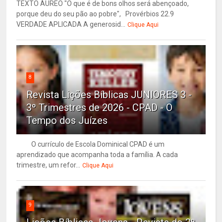
TEXTO ÁUREO "O que é de bons olhos será abençoado,
porque deu do seu pão ao pobre", Provérbios 22.9
VERDADE APLICADA A generosid...
Clique Aqui
8
Revista Lições Bíblicas JUNIORES 3 -
3º Trimestres de 2026 - CPAD - O
Tempo dos Juízes
O currículo de Escola Dominical CPAD é um
aprendizado que acompanha toda a família. A cada
trimestre, um refor...
Clique Aqui
9