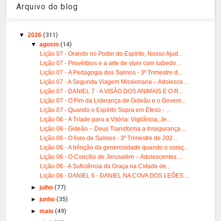
Arquivo do blog
▼
2026
(311)
▼
agosto
(14)
Lição 07 - Orando no Poder do Espírito, Nosso Ajud...
Lição 07 - Provérbios e a arte de viver com sabedo...
Lição 07 - A Pedagogia dos Salmos - 3º Trimestre d...
Lição 07 - A Segunda Viagem Missionaria – Adolesce...
Lição 07 - DANIEL 7 - A VISÃO DOS ANIMAIS E O R...
Lição 07 - O Fim da Liderança de Gideão e o Govern...
Lição 07 - Quando o Espírito Sopra em Éfeso - ...
Lição 06 - A Tríade para a Vitória: Vigilância, Je...
Lição 06 - Gideão – Deus Transforma a Insegurança ...
Lição 06 - O livro de Salmos - 3º Trimestre de 202...
Lição 06 - A bênção da generosidade quando o coraç...
Lição 06 - O Concílio de Jerusalém – Adolescentes ...
Lição 06 - A Suficiência da Graça na Cidade de...
Lição 06 - DANIEL 6 - DANIEL NA COVA DOS LEÕES ...
►
julho
(77)
►
junho
(35)
►
maio
(49)