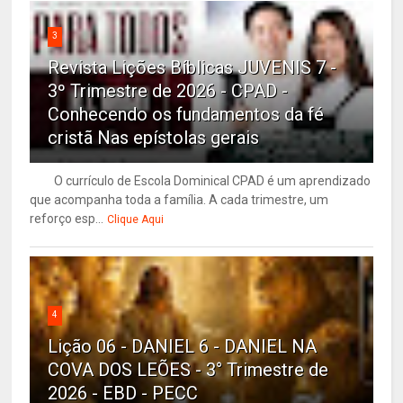
3
Revista Lições Bíblicas JUVENIS 7 -
3º Trimestre de 2026 - CPAD -
Conhecendo os fundamentos da fé
cristã Nas epístolas gerais
O currículo de Escola Dominical CPAD é um aprendizado
que acompanha toda a família. A cada trimestre, um
reforço esp...
Clique Aqui
4
Lição 06 - DANIEL 6 - DANIEL NA
COVA DOS LEÕES - 3° Trimestre de
2026 - EBD - PECC