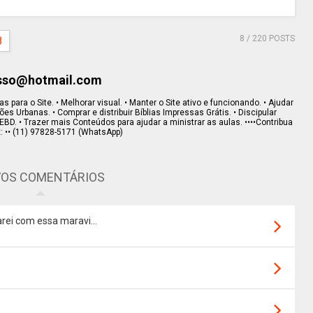
8
/ 220 POSTS
8
esso@hotmail.com
s para o Site. • Melhorar visual. • Manter o Site ativo e funcionando. • Ajudar
s Urbanas. • Comprar e distribuir Bíblias Impressas Grátis. • Discipular
EBD. • Trazer mais Conteúdos para ajudar a ministrar as aulas. ••••Contribua
x: •• (11) 97828-5171 (WhatsApp)
OS COMENTÁRIOS
rei com essa maravi...