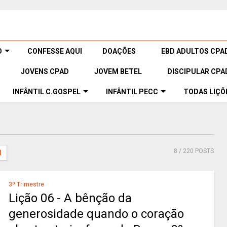
O
CONFESSE AQUI
DOAÇÕES
EBD ADULTOS CPA
JOVENS CPAD
JOVEM BETEL
DISCIPULAR CPA
INFÂNTIL C.GOSPEL
INFÂNTIL PECC
TODAS LIÇÕ
8
/ 220 POSTS
8
3º Trimestre
Lição 06 - A bênção da
generosidade quando o coração