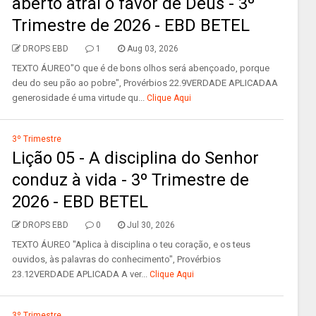
aberto atrai o favor de Deus - 3º
Trimestre de 2026 - EBD BETEL
DROPS EBD
1
Aug 03, 2026
TEXTO ÁUREO"O que é de bons olhos será abençoado, porque
deu do seu pão ao pobre", Provérbios 22.9VERDADE APLICADAA
generosidade é uma virtude qu...
Clique Aqui
3º Trimestre
Lição 05 - A disciplina do Senhor
conduz à vida - 3º Trimestre de
2026 - EBD BETEL
DROPS EBD
0
Jul 30, 2026
TEXTO ÁUREO "Aplica à disciplina o teu coração, e os teus
ouvidos, às palavras do conhecimento", Provérbios
23.12VERDADE APLICADA A ver...
Clique Aqui
3º Trimestre