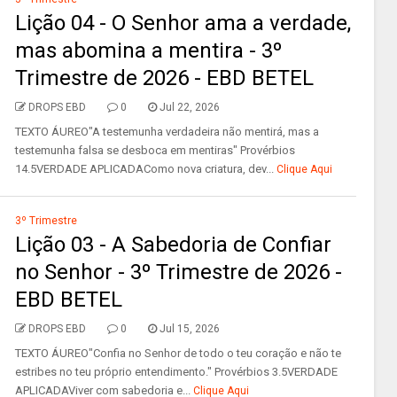
Lição 04 - O Senhor ama a verdade,
mas abomina a mentira - 3º
Trimestre de 2026 - EBD BETEL
DROPS EBD
0
Jul 22, 2026
TEXTO ÁUREO"A testemunha verdadeira não mentirá, mas a
testemunha falsa se desboca em mentiras" Provérbios
14.5VERDADE APLICADAComo nova criatura, dev...
Clique Aqui
3º Trimestre
Lição 03 - A Sabedoria de Confiar
no Senhor - 3º Trimestre de 2026 -
EBD BETEL
DROPS EBD
0
Jul 15, 2026
TEXTO ÁUREO"Confia no Senhor de todo o teu coração e não te
estribes no teu próprio entendimento." Provérbios 3.5VERDADE
APLICADAViver com sabedoria e...
Clique Aqui