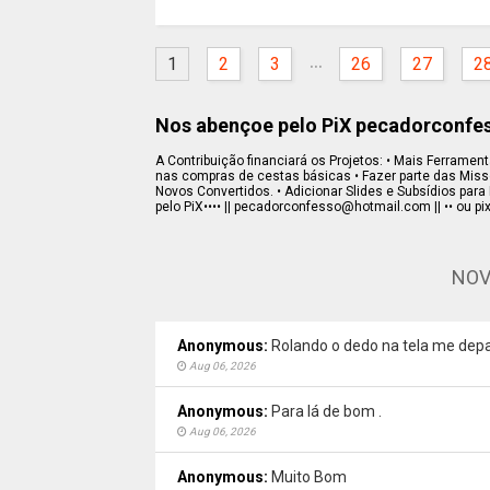
...
1
2
3
26
27
2
Nos abençoe pelo PiX pecadorconf
A Contribuição financiará os Projetos: • Mais Ferramenta
nas compras de cestas básicas • Fazer parte das Missõe
Novos Convertidos. • Adicionar Slides e Subsídios para 
pelo PiX•••• || pecadorconfesso@hotmail.com || •• ou pi
NOV
Anonymous:
Rolando o dedo na tela me depa
Aug 06, 2026
Anonymous:
Para lá de bom .
Aug 06, 2026
Anonymous:
Muito Bom