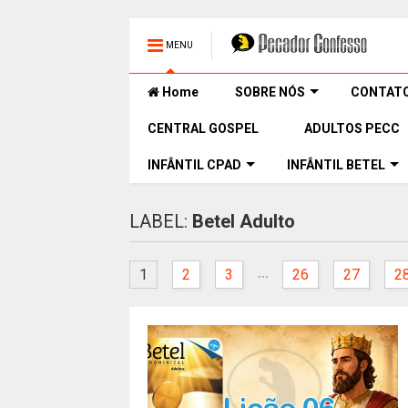
MENU
Home
SOBRE NÓS
CONTAT
CENTRAL GOSPEL
ADULTOS PECC
INFÂNTIL CPAD
INFÂNTIL BETEL
LABEL:
Betel Adulto
...
1
2
3
26
27
2