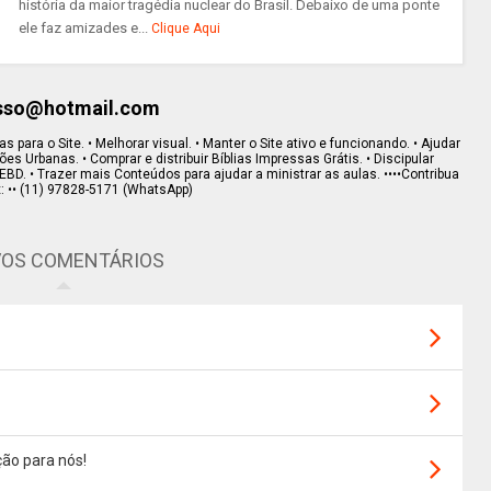
história da maior tragédia nuclear do Brasil. Debaixo de uma ponte
ele faz amizades e...
Clique Aqui
esso@hotmail.com
s para o Site. • Melhorar visual. • Manter o Site ativo e funcionando. • Ajudar
s Urbanas. • Comprar e distribuir Bíblias Impressas Grátis. • Discipular
EBD. • Trazer mais Conteúdos para ajudar a ministrar as aulas. ••••Contribua
x: •• (11) 97828-5171 (WhatsApp)
OS COMENTÁRIOS
ão para nós!