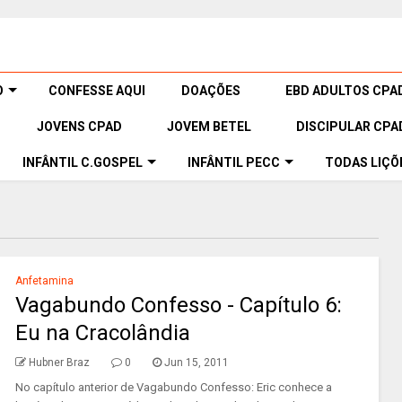
O
CONFESSE AQUI
DOAÇÕES
EBD ADULTOS CPA
JOVENS CPAD
JOVEM BETEL
DISCIPULAR CPA
INFÂNTIL C.GOSPEL
INFÂNTIL PECC
TODAS LIÇÕ
Anfetamina
Vagabundo Confesso - Capítulo 6:
Eu na Cracolândia
Hubner Braz
0
Jun 15, 2011
No capítulo anterior de Vagabundo Confesso: Eric conhece a