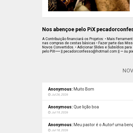
Nos abençoe pelo PiX pecadorconf
A Contribuição financiará os Projetos: • Mais Ferramenta
nas compras de cestas básicas • Fazer parte das Missõe
Novos Convertidos. • Adicionar Slides e Subsídios para 
pelo PiX•••• || pecadorconfesso@hotmail.com || •• ou pi
NOV
Anonymous:
Muito Bom
Jul 26, 2026
Anonymous:
Que lição boa
Jul 19, 2026
Anonymous:
Meu pastor é o Autor! uma benç
Jul 18, 2026