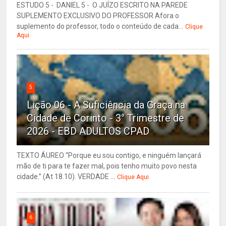
ESTUDO 5 - DANIEL 5 - O JUÍZO ESCRITO NA PAREDE
SUPLEMENTO EXCLUSIVO DO PROFESSOR Afora o
suplemento do professor, todo o conteúdo de cada...
Clique
Aqui
5
Lição 06 - A Suficiência da Graça na
Cidade de Corinto - 3° Trimestre de
2026 - EBD ADULTOS CPAD
TEXTO ÁUREO “Porque eu sou contigo, e ninguém lançará
mão de ti para te fazer mal, pois tenho muito povo nesta
cidade.” (At 18.10). VERDADE ...
Clique Aqui
6