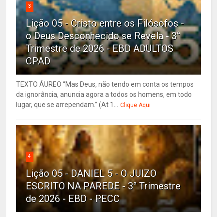
3
Lição 05 - Cristo entre os Filósofos -
o Deus Desconhecido se Revela - 3°
Trimestre de 2026 - EBD ADULTOS
CPAD
TEXTO ÁUREO “Mas Deus, não tendo em conta os tempos
da ignorância, anuncia agora a todos os homens, em todo
lugar, que se arrependam.” (At 1...
Clique Aqui
4
Lição 05 - DANIEL 5 - O JUIZO
ESCRITO NA PAREDE - 3° Trimestre
de 2026 - EBD - PECC