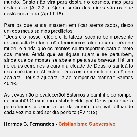
mundo. Cristo não virá para destruir o cosmos, mas para
restaurá-lo (At 3:31). Quem serão destruídos são os que
destroem a terra (Ap 11:18).
Para os que ainda insistem em ficar aterrorizados, deixo
um dos meus salmos prediletos:
“Deus é o nosso refúgio e fortaleza, socorro bem presente
na angústia.Portanto não temeremos, ainda que a terra se
mude, e ainda que os montes se transportem para o meio
dos mares. Ainda que as águas rujam e se perturbem,
ainda que os montes se abalem pela sua braveza. Há um
rio cujas correntes alegram a cidade de Deus, o santuário
das moradas do Altíssimo. Deus está no meio dela; não se
abalará. Deus a ajudará, já ao romper da manhã.” Salmos
46:1-5
As trevas não prevalecerão! Estamos a caminho do romper
da manhã! O caminho estabelecido por Deus para que o
percorramos é como a luz da aurora, que vai brilhando
cada vez mais até ser dia perfeito (Pv 4:18).
Hermes C. Fernandes -
Cristianismo Subversivo