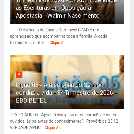
Trimestre de 2026 - CPAD | Fidelidade
às Escrituras em Oposição à
Apostasia - Walmir Nascimento
O currículo de Escola Dominical CPAD é um
aprendizado que acompanha toda a família. A cada
trimestre, um refor...
Clique Aqui
10
Lição 05 - A disciplina do Senhor
conduz à vida - 3º Trimestre de 2026 -
EBD BETEL
TEXTO ÁUREO "Aplica à disciplina o teu coração, e os teus
ouvidos, às palavras do conhecimento", Provérbios 23.12
VERDADE APLIC...
Clique Aqui