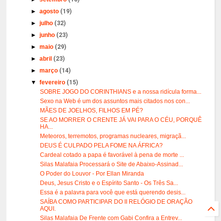
►
agosto
(19)
►
julho
(32)
►
junho
(23)
►
maio
(29)
►
abril
(23)
►
março
(14)
▼
fevereiro
(15)
SOBRE JOGO DO CORINTHIANS e a nossa ridícula forma...
Sexo na Web é um dos assuntos mais citados nos con...
MÃES DE JOELHOS, FILHOS EM PÉ?
SE AO MORRER O CRENTE JÁ VAI PARA O CÉU, PORQUÊ
HA...
Meteoros, terremotos, programas nucleares, migraçã...
DEUS É CULPADO PELA FOME NA ÁFRICA?
Cardeal cotado a papa é favorável à pena de morte ...
Silas Malafaia Processará o Site de Abaixo-Assinad...
O Poder do Louvor - Por Ellan Miranda
Deus, Jesus Cristo e o Espírito Santo - Os Três Sa...
Essa é a palavra para você que está querendo desis...
SAÍBA COMO PARTICIPAR DO II RELÓGIO DE ORAÇÃO
AQUI.
Silas Malafaia De Frente com Gabi Confira a Entrev...