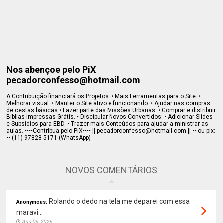
Nos abençoe pelo PiX
pecadorconfesso@hotmail.com
A Contribuição financiará os Projetos: • Mais Ferramentas para o Site. •
Melhorar visual. • Manter o Site ativo e funcionando. • Ajudar nas compras
de cestas básicas • Fazer parte das Missões Urbanas. • Comprar e distribuir
Bíblias Impressas Grátis. • Discipular Novos Convertidos. • Adicionar Slides
e Subsídios para EBD. • Trazer mais Conteúdos para ajudar a ministrar as
aulas. ••••Contribua pelo PiX•••• || pecadorconfesso@hotmail.com || •• ou pix:
•• (11) 97828-5171 (WhatsApp)
NOVOS COMENTÁRIOS
Rolando o dedo na tela me deparei com essa
Anonymous:
maravi...
Aug 06, 2026