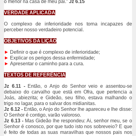
o menor na casa de meu pai.”
Jz 6.15
VERDADE APLICADA
O complexo de inferioridade nos torna incapazes de
perceber nosso verdadeiro potencial.
OBJETIVOS DA LIÇÃO
►
Definir o que é complexo de inferioridade;
►
Explicar os perigos dessa enfermidade;
►
Apresentar o caminho para a cura.
TEXTOS DE REFERÊNCIA
Jz 6.11 -
Então, o Anjo do Senhor veio e assentou-se
debaixo do carvalho que está em Ofra, que pertencia a
Joás, abiezrita; e Gideão, seu filho, estava malhando o
trigo no lagar, para o salvar dos midianitas.
Jz 6.12 -
Então, o Anjo do Senhor lhe apareceu e lhe disse:
O Senhor é contigo, varão valoroso.
Jz 6.13 -
Mas Gideão lhe respondeu: Ai, senhor meu, se o
Senhor é conosco, por que tudo isto nos sobreveio? E que
é feito de todas as suas maravilhas que nossos pais nos