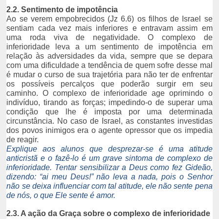
2.2. Sentimento de impotência
Ao se verem empobrecidos (Jz 6.6) os filhos de Israel se
sentiam cada vez mais inferiores e entravam assim em
uma roda viva de negatividade. O complexo de
inferioridade leva a um sentimento de impotência em
relação às adversidades da vida, sempre que se depara
com uma dificuldade a tendência de quem sofre desse mal
é mudar o curso de sua trajetória para não ter de enfrentar
os possíveis percalços que poderão surgir em seu
caminho. O complexo de inferioridade age oprimindo o
indivíduo, tirando as forças; impedindo-o de superar uma
condição que lhe é imposta por uma determinada
circunstância. No caso de Israel, as constantes investidas
dos povos inimigos era o agente opressor que os impedia
de reagir.
Explique aos alunos que desprezar-se é uma atitude
anticristã e o fazê-lo é um grave sintoma de complexo de
inferioridade. Tentar sensibilizar a Deus como fez Gideão,
dizendo: “ai meu Deus!” não leva a nada, pois o Senhor
não se deixa influenciar com tal atitude, ele não sente pena
de nós, o que Ele sente é amor.
2.3. A ação da Graça sobre o complexo de inferioridade