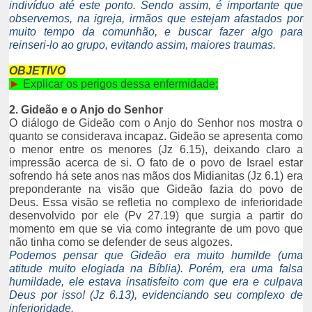
indivíduo até este ponto. Sendo assim, é importante que
observemos, na igreja, irmãos que estejam afastados por
muito tempo da comunhão, e buscar fazer algo para
reinseri-lo ao grupo, evitando assim, maiores traumas.
OBJETIVO
►
Explicar os perigos dessa enfermidade;
2. Gideão e o Anjo do Senhor
O diálogo de Gideão com o Anjo do Senhor nos mostra o
quanto se considerava incapaz. Gideão se apresenta como
o menor entre os menores (Jz 6.15), deixando claro a
impressão acerca de si. O fato de o povo de Israel estar
sofrendo há sete anos nas mãos dos Midianitas (Jz 6.1) era
preponderante na visão que Gideão fazia do povo de
Deus. Essa visão se refletia no complexo de inferioridade
desenvolvido por ele (Pv 27.19) que surgia a partir do
momento em que se via como integrante de um povo que
não tinha como se defender de seus algozes.
Podemos pensar que Gideão era muito humilde (uma
atitude muito elogiada na Bíblia). Porém, era uma falsa
humildade, ele estava insatisfeito com que era e culpava
Deus por isso! (Jz 6.13), evidenciando seu complexo de
inferioridade.