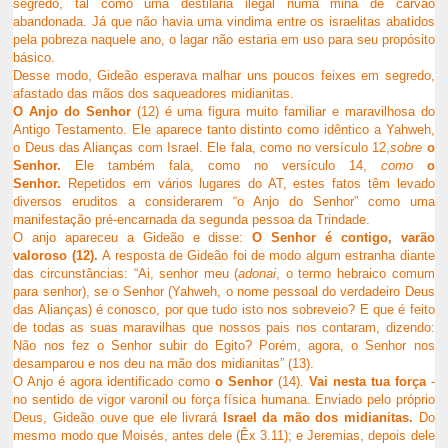
segredo, tal como uma destilaria ilegal numa mina de carvão
abandonada. Já que não havia uma vindima entre os israelitas abatidos
pela pobreza naquele ano, o lagar não estaria em uso para seu propósito
básico.
Desse modo, Gideão esperava malhar uns poucos feixes em segredo,
afastado das mãos dos saqueadores midianitas.
O Anjo do Senhor
(12) é uma figura muito familiar e maravilhosa do
Antigo Testamento. Ele aparece tanto distinto como idêntico a Yahweh,
o Deus das Alianças com Israel. Ele fala, como no versículo 12,
sobre
o
Senhor.
Ele também fala, como no versículo 14,
como
o
Senhor.
Repetidos em vários lugares do AT, estes fatos têm levado
diversos eruditos a considerarem “o Anjo do Senhor” como uma
manifestação pré-encarnada da segunda pessoa da Trindade.
O
anjo apareceu a Gideão e disse:
O Senhor é contigo, varão
valoroso (12).
A resposta de Gideão foi de modo algum estranha diante
das circunstâncias: “Ai, senhor meu (
adonai
, o termo hebraico comum
para senhor), se o Senhor (Yahweh, o nome pessoal do verdadeiro Deus
das Alianças) é conosco, por que tudo isto nos sobreveio? E que é feito
de todas as suas maravilhas que nossos pais nos contaram, dizendo:
Não nos fez o Senhor subir do Egito? Porém, agora, o Senhor nos
desamparou e nos deu na mão dos midianitas” (13).
O Anjo é agora identificado como
o Senhor
(14).
Vai nesta tua força
-
no sentido de vigor varonil ou força física humana. Enviado pelo próprio
Deus, Gideão ouve que ele livrará
Israel da mão dos midianitas.
Do
mesmo modo que Moisés, antes dele (Êx 3.11); e Jeremias, depois dele