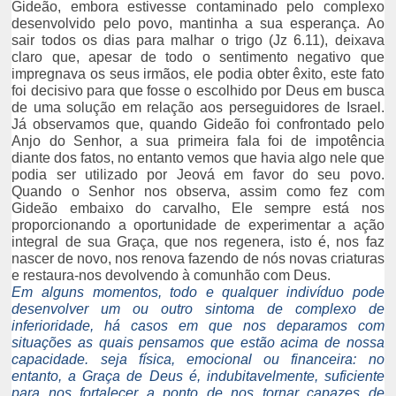
Gideão, embora estivesse contaminado pelo complexo
desenvolvido pelo povo, mantinha a sua esperança. Ao
sair todos os dias para malhar o trigo (Jz 6.11), deixava
claro que, apesar de todo o sentimento negativo que
impregnava os seus irmãos, ele podia obter êxito, este fato
foi decisivo para que fosse o escolhido por Deus em busca
de uma solução em relação aos perseguidores de Israel.
Já observamos que, quando Gideão foi confrontado pelo
Anjo do Senhor, a sua primeira fala foi de impotência
diante dos fatos, no entanto vemos que havia algo nele que
podia ser utilizado por Jeová em favor do seu povo.
Quando o Senhor nos observa, assim como fez com
Gideão embaixo do carvalho, Ele sempre está nos
proporcionando a oportunidade de experimentar a ação
integral de sua Graça, que nos regenera, isto é, nos faz
nascer de novo, nos renova fazendo de nós novas criaturas
e restaura-nos devolvendo à comunhão com Deus.
Em alguns momentos, todo e qualquer indivíduo pode
desenvolver um ou outro sintoma de complexo de
inferioridade, há casos em que nos deparamos com
situações as quais pensamos que estão acima de nossa
capacidade.
seja física, emocional ou financeira: no
entanto, a Graça de Deus é, indubitavelmente, suficiente
para nos fortalecer a ponto de nos tornar capazes de