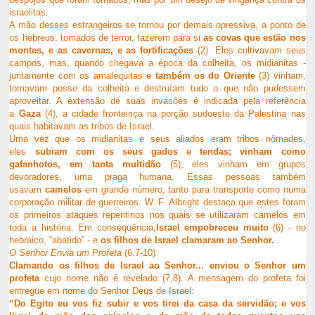
israelitas.
A mão desses estrangeiros se tornou por demais opressiva, a ponto de
os hebreus, tomados de terror, fazerem para si
as covas que estão nos
montes, e as cavernas, e as fortificações
(2). Eles cultivavam seus
campos, mas, quando chegava a época da colheita, os midianitas -
juntamente com os amalequitas
e também os do Oriente
(3) vinham,
tomavam posse da colheita e destruíam tudo o que não pudessem
aproveitar. A extensão de suas invasões é indicada pela referência
a
Gaza
(4), a cidade fronteiriça na porção sudoeste da Palestina nas
quais habitavam as tribos de Israel.
Uma vez que os midianitas e seus aliados eram tribos nômades,
eles
subiam com os seus gados e tendas; vinham como
gafanhotos, em tanta multidão
(5), eles vinham em grupos
devoradores, uma praga humana. Essas pessoas também
usavam
camelos
em grande número, tanto para transporte como numa
corporação militar de guerreiros. W. F. Albright destaca que estes foram
os primeiros ataques repentinos nos quais se utilizaram camelos em
toda a história.
Em consequência,
Israel empobreceu muito
(6) - no
hebraico, “abatido” - e
os filhos de Israel clamaram ao Senhor.
O Senhor Envia um Profeta
(6.7-10)
Clamando os filhos de Israel ao Senhor... enviou o Senhor um
profeta
cujo nome não é revelado (7,8). A mensagem do profeta foi
entregue em nome do Senhor Deus de Israel:
“Do Egito eu vos fiz subir e vos tirei da casa da servidão; e vos