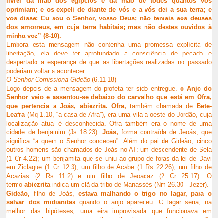
livrei da mão dos egípcios e da mão de todos quantos vos
oprimiam; e os expeli de diante de vós e a vós dei a sua terra; e
vos disse: Eu sou o Senhor, vosso Deus; não temais aos deuses
dos amorreus, em cuja terra habitais; mas não destes ouvidos à
minha voz” (8-10).
Embora esta mensagem não contenha uma promessa explícita de
libertação, ela deve ter aprofundado a consciência de pecado e
despertado a esperança de que as libertações realizadas no passado
poderiam voltar a acontecer.
O Senhor Comissiona Gideão
(6.11-18)
Logo depois de a mensagem do profeta ter sido entregue,
o Anjo do
Senhor veio e assentou-se debaixo do carvalho que está em Ofra,
que pertencia a Joás, abiezrita. Ofra,
também chamada de
Bete-
Leafra
(Mq 1.10, “a casa de Afra”), era uma vila a oeste do Jordão, cuja
localização atual é desconhecida. Ofra também era o nome de uma
cidade de benjamim (Js 18.23).
Joás,
forma contraída de Jeoás, que
significa “a quem o Senhor concedeu”. Além do pai de Gideão, cinco
outros homens são chamados de Joás no AT: um descendente de Sela
(1 Cr 4.22); um benjamita que se uniu ao grupo de foras-da-lei de Davi
em Ziclague (1 Cr 12.3); um filho de Acabe (1 Rs 22.26); um filho de
Acazias (2 Rs 11.2) e um filho de Jeoacaz (2 Cr 25.17). O
termo
abiezrita
indica um clã da tribo de Manassés (Nm 26.30 - Jezer).
Gideão,
filho de Joás,
estava malhando o trigo no lagar, para o
salvar dos midianitas
quando o anjo apareceu. O
lagar seria, na
melhor das hipóteses, uma eira improvisada que funcionava em