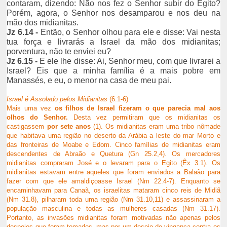
contaram, dizendo: Não nos fez o Senhor subir do Egito?
Porém, agora, o Senhor nos desamparou e nos deu na
mão dos midianitas.
Jz 6.14 -
Então, o Senhor olhou para ele e disse: Vai nesta
tua força e livrarás a Israel da mão dos midianitas;
porventura, não te enviei eu?
Jz 6.15 -
E ele lhe disse: Ai, Senhor meu, com que livrarei a
Israel? Eis que a minha família é a mais pobre em
Manassés, e eu, o menor na casa de meu pai.
Israel é Assolado pelos Midianitas
(6.1-6)
Mais uma vez
os filhos de Israel fizeram o que parecia mal aos
olhos do Senhor.
Desta vez permitiram que os midianitas os
castigassem
por sete anos
(1). Os midianitas eram uma tribo nômade
que habitava uma região no deserto da Arábia a leste do mar Morto e
das fronteiras de Moabe e Edom. Cinco famílias de midianitas eram
descendentes de Abraão e Quetura (Gn 25.2,4). Os mercadores
midianitas compraram José e o levaram para o Egito (Êx 3.1). Os
midianitas estavam entre aqueles que foram enviados a Balaão para
fazer com que ele amaldiçoasse Israel (Nm 22.4-7). Enquanto se
encaminhavam para Canaã, os israelitas mataram cinco reis de Midiã
(Nm 31.8), pilharam toda uma região (Nm 31.10,11) e assassinaram a
população masculina e todas as mulheres casadas (Nm 31.17).
Portanto, as invasões midianitas foram motivadas não apenas pelos
despojos que foram tomados, mas por um desejo de vingança contra os