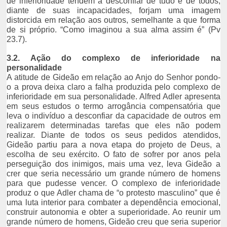
de inferioridade tendem a desconfiar de tudo e de todos,
diante de suas incapacidades, forjam uma imagem
distorcida em relação aos outros, semelhante a que forma
de si próprio. “Como imaginou a sua alma assim é” (Pv
23.7).
3.2. Ação do complexo de inferioridade na
personalidade
A atitude de Gideão em relação ao Anjo do Senhor pondo-
o a prova deixa claro a falha produzida pelo complexo de
inferioridade em sua personalidade. Alfred Adler apresenta
em seus estudos o termo arrogância compensatória que
leva o indivíduo a desconfiar da capacidade de outros em
realizarem determinadas tarefas que eles não podem
realizar. Diante de todos os seus pedidos atendidos,
Gideão partiu para a nova etapa do projeto de Deus, a
escolha de seu exército. O fato de sofrer por anos pela
perseguição dos inimigos, mais uma vez, leva Gideão a
crer que seria necessário um grande número de homens
para que pudesse vencer. O complexo de inferioridade
produz o que Adler chama de “o protesto masculino” que é
uma luta interior para combater a dependência emocional,
construir autonomia e obter a superioridade. Ao reunir um
grande número de homens, Gideão creu que seria superior