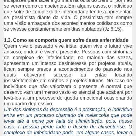
incapazes para fazer algo mais na obra do Senhor por não
se verem como competentes. Em alguns casos, o indivíduo
que sofre de complexo de inferioridade tende a apresentar-
se pessimista diante da vida. O pessimista tem sempre
uma visão embaçada dos acontecimentos cotidianos como
se vivesse constantemente em dias nublados (Jz 6.15).
1.3. Como se comporta quem sofre desta enfermidade
Quem vive o passado vive triste, quem vive o futuro vive
ansioso, o ideal é viver o presente. Pessoas com sintomas
de complexo de inferioridade, na maioria das vezes,
apresentam um intenso desinteresse por projetos atuais,
ficam sempre presos a acontecimentos do passado nos
quais obtiveram sucesso, ou então focando
insistentemente em sonhos e projetos futuros. No caso de
indivíduos que não valorizam o presente, é normal que
desenvolvam um imenso vazio existencial que acabará por
levá-los a um processo de queda emocional ocasionando
um quadro depressivo.
Um dos sintomas da depressão é a prostração, o indivíduo
entra em um processo chamado de melancolia que pode
levar até a morte por falta de alimentação, pois, nesse
caso, a pessoa perde todo o desejo de alimentar-se. O
complexo de inferioridade pode, em alguns casos, levar o