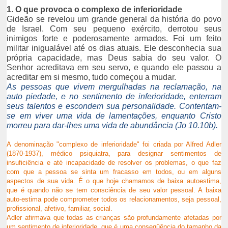
1. O que provoca o complexo de inferioridade
Gideão se revelou um grande general da história do povo
de Israel. Com seu pequeno exército, derrotou seus
inimigos forte e poderosamente armados. Foi um feito
militar inigualável até os dias atuais. Ele desconhecia sua
própria capacidade, mas Deus sabia do seu valor. O
Senhor acreditava em seu servo, e quando ele passou a
acreditar em si mesmo, tudo começou a mudar.
As pessoas que vivem mergulhadas na reclamação, na
auto piedade, e no sentimento de inferioridade, enterram
seus talentos e escondem sua personalidade. Contentam-
se em viver uma vida de lamentações, enquanto Cristo
morreu para dar-lhes uma vida de abundância (Jo 10.10b).
A denominação "complexo de inferioridade" foi criada por Alfred Adler
(1870-1937), médico psiquiatra, para designar sentimentos de
insuficiência e até incapacidade de resolver os problemas, o que faz
com que a pessoa se sinta um fracasso em todos, ou em alguns
aspectos de sua vida. É o que hoje chamamos de baixa autoestima,
que é quando não se tem consciência de seu valor pessoal. A baixa
auto-estima pode comprometer todos os relacionamentos, seja pessoal,
profissional, afetivo, familiar, social.
Adler afirmava que todas as crianças são profundamente afetadas por
um sentimento de inferioridade, que é uma conseqüência do tamanho da