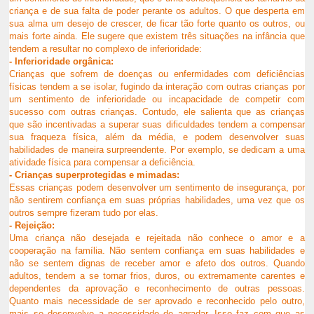
criança e de sua falta de poder perante os adultos. O que desperta em
sua alma um desejo de crescer, de ficar tão forte quanto os outros, ou
mais forte ainda. Ele sugere que existem três situações na infância que
tendem a resultar no complexo de inferioridade:
- Inferioridade orgânica:
Crianças que sofrem de doenças ou enfermidades com deficiências
físicas tendem a se isolar, fugindo da interação com outras crianças por
um sentimento de inferioridade ou incapacidade de competir com
sucesso com outras crianças. Contudo, ele salienta que as crianças
que são incentivadas a superar suas dificuldades tendem a compensar
sua fraqueza física, além da média, e podem desenvolver suas
habilidades de maneira surpreendente. Por exemplo, se dedicam a uma
atividade física para compensar a deficiência.
- Crianças superprotegidas e mimadas:
Essas crianças podem desenvolver um sentimento de insegurança, por
não sentirem confiança em suas próprias habilidades, uma vez que os
outros sempre fizeram tudo por elas.
- Rejeição:
Uma criança não desejada e rejeitada não conhece o amor e a
cooperação na família. Não sentem confiança em suas habilidades e
não se sentem dignas de receber amor e afeto dos outros. Quando
adultos, tendem a se tornar frios, duros, ou extremamente carentes e
dependentes da aprovação e reconhecimento de outras pessoas.
Quanto mais necessidade de ser aprovado e reconhecido pelo outro,
mais se desenvolve a necessidade de agradar. Isso faz com que as