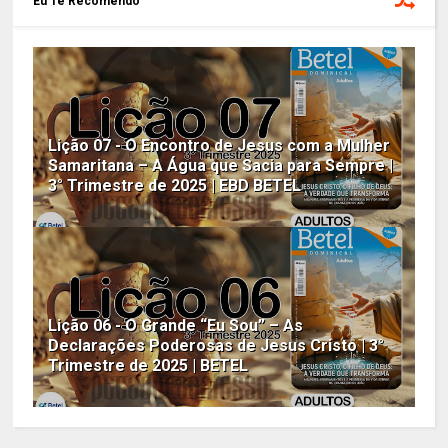
Eu Te Recomendo
Lição 07 - O Encontro de Jesus com a Mulher
Samaritana – A Água que Sacia para Sempre |
3° Trimestre de 2025 | EBD BETEL
Lição 06 - O Grande “Eu Sou” – As
Declarações Poderosas de Jesus Cristo | 3°
Trimestre de 2025 | BETEL