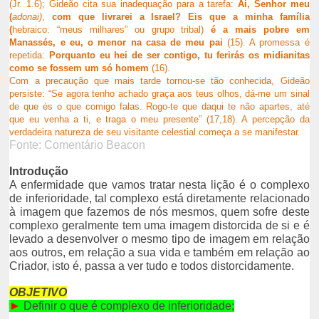
(Jr. 1.6); Gideão cita sua inadequação para a tarefa:
Ai, Senhor meu
(
adonai)
,
com que livrarei a Israel? Eis que a minha família
(
hebraico: “meus milhares” ou grupo tribal)
é a mais pobre em
Manassés, e eu, o menor na casa de meu pai
(15). A promessa é
repetida:
Porquanto eu hei de ser contigo, tu ferirás os midianitas
como se fossem um só homem
(16).
Com a precaução que mais tarde tornou-se tão conhecida, Gideão
persiste: “Se agora tenho achado graça aos teus olhos, dá-me um sinal
de que és o que comigo falas. Rogo-te que daqui te não apartes, até
que eu venha a ti, e traga o meu presente” (17,18). A percepção da
verdadeira natureza de seu visitante celestial começa a se manifestar.
Fonte: Comentário Beacon
Introdução
A enfermidade que vamos tratar nesta lição é o complexo
de inferioridade, tal complexo está diretamente relacionado
à imagem que fazemos de nós mesmos, quem sofre deste
complexo geralmente tem uma imagem distorcida de si e é
levado a desenvolver o mesmo tipo de imagem em relação
aos outros, em relação a sua vida e também em relação ao
Criador, isto é, passa a ver tudo e todos distorcidamente.
OBJETIVO
►
Definir o que é complexo de inferioridade;