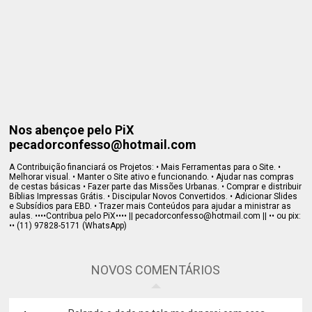
Nos abençoe pelo PiX
pecadorconfesso@hotmail.com
A Contribuição financiará os Projetos: • Mais Ferramentas para o Site. •
Melhorar visual. • Manter o Site ativo e funcionando. • Ajudar nas compras
de cestas básicas • Fazer parte das Missões Urbanas. • Comprar e distribuir
Bíblias Impressas Grátis. • Discipular Novos Convertidos. • Adicionar Slides
e Subsídios para EBD. • Trazer mais Conteúdos para ajudar a ministrar as
aulas. ••••Contribua pelo PiX•••• || pecadorconfesso@hotmail.com || •• ou pix:
•• (11) 97828-5171 (WhatsApp)
NOVOS COMENTÁRIOS