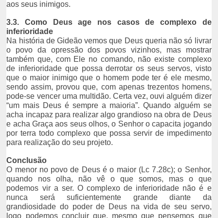
aos seus inimigos.
3.3. Como Deus age nos casos de complexo de
inferioridade
Na história de Gideão vemos que Deus queria não só livrar
o povo da opressão dos povos vizinhos, mas mostrar
também que, com Ele no comando, não existe complexo
de inferioridade que possa derrotar os seus servos, visto
que o maior inimigo que o homem pode ter é ele mesmo,
sendo assim, provou que, com apenas trezentos homens,
pode-se vencer uma multidão. Certa vez, ouvi alguém dizer
“um mais Deus é sempre a maioria”. Quando alguém se
acha incapaz para realizar algo grandioso na obra de Deus
e acha Graça aos seus olhos, o Senhor o capacita jogando
por terra todo complexo que possa servir de impedimento
para realização do seu projeto.
Conclusão
O menor no povo de Deus é o maior (Lc 7.28c); o Senhor,
quando nos olha, não vê o que somos, mas o que
podemos vir a ser. O complexo de inferioridade não é e
nunca será suficientemente grande diante da
grandiosidade do poder de Deus na vida de seu servo,
logo podemos concluir que, mesmo que pensemos que