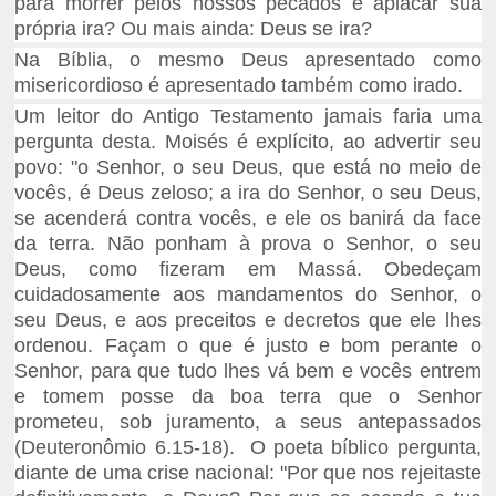
para morrer pelos nossos pecados e aplacar sua
própria ira? Ou mais ainda: Deus se ira?
Na Bíblia, o mesmo Deus apresentado como
misericordioso é apresentado também como irado.
Um leitor do Antigo Testamento jamais faria uma
pergunta desta. Moisés é explícito, ao advertir seu
povo: "o Senhor, o seu Deus, que está no meio de
vocês, é Deus zeloso; a ira do Senhor, o seu Deus,
se acenderá contra vocês, e ele os banirá da face
da terra. Não ponham à prova o Senhor, o seu
Deus, como fizeram em Massá. Obedeçam
cuidadosamente aos mandamentos do Senhor, o
seu Deus, e aos preceitos e decretos que ele lhes
ordenou. Façam o que é justo e bom perante o
Senhor, para que tudo lhes vá bem e vocês entrem
e tomem posse da boa terra que o Senhor
prometeu, sob juramento, a seus antepassados
(Deuteronômio 6.15-18). O poeta bíblico pergunta,
diante de uma crise nacional: "Por que nos rejeitaste