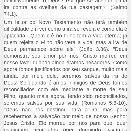
definitivamente, o Deus? Por que se acende a tua
ira contra as ovelhas da tua pastagem?" (Salmo
74.1).
Um leitor do Novo Testamento não terá também
dificuldade em ver como a ira se revela e como ela é
aplacada. "Quem crê no Filho tem a vida eterna; já
quem rejeita o Filho não verá a vida, mas a ira de
Deus permanece sobre ele” (João 3.36). "Deus
demonstra seu amor por nós: Cristo morreu em
nosso favor quando ainda éramos pecadores. Como
agora fomos justificados por seu sangue, muito mais
ainda, por meio dele, seremos salvos da ira de
Deus! Se quando éramos inimigos de Deus fomos
reconciliados com ele mediante a morte de seu
Filho, quanto mais agora, tendo sido reconciliados,
seremos salvos por sua vida! (Romanos 5.8-10).
"Deus não nos destinou para a ira, mas para
recebermos a salvação por meio de nosso Senhor
Jesus Cristo. Ele morreu por nós para que, quer
estejamos acordados quer dormindo, vivamos