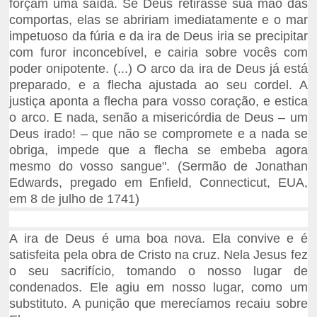
forçam uma saída. Se Deus retirasse sua mão das
comportas, elas se abririam imediatamente e o mar
impetuoso da fúria e da ira de Deus iria se precipitar
com furor inconcebível, e cairia sobre vocês com
poder onipotente. (...) O arco da ira de Deus já está
preparado, e a flecha ajustada ao seu cordel. A
justiça aponta a flecha para vosso coração, e estica
o arco. E nada, senão a misericórdia de Deus – um
Deus irado! – que não se compromete e a nada se
obriga, impede que a flecha se embeba agora
mesmo do vosso sangue". (Sermão de Jonathan
Edwards, pregado em Enfield, Connecticut, EUA,
em 8 de julho de 1741)
A ira de Deus é uma boa nova. Ela convive e é
satisfeita pela obra de Cristo na cruz. Nela Jesus fez
o seu sacrifício, tomando o nosso lugar de
condenados. Ele agiu em nosso lugar, como um
substituto. A punição que merecíamos recaiu sobre