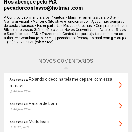
Nos abençoe pelo PiX
pecadorconfesso@hotmail.com
A Contribuição financiará os Projetos: • Mais Ferramentas para o Site. •
Melhorar visual. • Manter o Site ativo e funcionando. • Ajudar nas compras
de cestas básicas • Fazer parte das Missões Urbanas. • Comprar e distribuir
Bíblias Impressas Grátis. • Discipular Novos Convertidos. • Adicionar Slides
e Subsídios para EBD. • Trazer mais Conteúdos para ajudar a ministrar as
aulas. ••••Contribua pelo PiX•••• || pecadorconfesso@hotmail.com || •• ou pix:
•• (11) 97828-5171 (WhatsApp)
NOVOS COMENTÁRIOS
Rolando o dedo na tela me deparei com essa
Anonymous:
maravi...
Aug 06, 2026
Para lá de bom .
Anonymous:
Aug 06, 2026
Muito Bom
Anonymous:
Jul 26, 2026