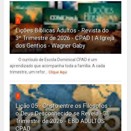
2
Lições Bíblicas Adultos - Revista do
3º Trimestre de 2026 - CPAD | A Igreja
dos Gentios - Wagner Gaby
O currículo de Escola Dominical CPAD é um
aprendizado que acompanha toda a família. A cada
trimestre, um refor...
Clique Aqui
3
Lição 05 - Cristo entre os Filósofos -
o Deus Desconhecido se Revela - 3°
Trimestre de 2026 - EBD ADULTOS
CPAD