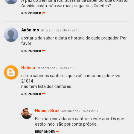
A paz do Senhor a tds..Gostaria de saber porque o Pastor
Adeildo costa. não vai mas pregar nos Gideões?
RESPONDER
Anônimo
28 de abril de 2014 às 22:18
gostaria de saber a data e horário de cada pregador. Por
favor
RESPONDER
Helena
29 de abril de 2014 às 16:15
como saber os cantores que vaõ cantar no gideo~es
21014
naõ tem lista dos cantores
RESPONDER
Hubner Braz
3 de maio de 2014 às 19:17
Eles nao convidaram cantores este ano. Os que
estão indo, são por conta própria.
RESPONDER