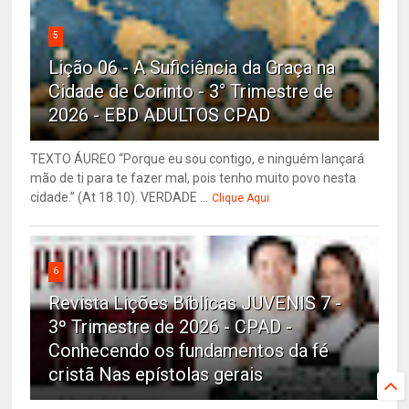
5
Lição 06 - A Suficiência da Graça na
Cidade de Corinto - 3° Trimestre de
2026 - EBD ADULTOS CPAD
TEXTO ÁUREO “Porque eu sou contigo, e ninguém lançará
mão de ti para te fazer mal, pois tenho muito povo nesta
cidade.” (At 18.10). VERDADE ...
Clique Aqui
6
Revista Lições Bíblicas JUVENIS 7 -
3º Trimestre de 2026 - CPAD -
Conhecendo os fundamentos da fé
cristã Nas epístolas gerais