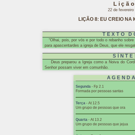
Lição
22 de fevereiro
LIÇÃO 8: EU CREIO NA
TEXTO D
“Olhai, pois, por vós e por todo o rebanho sobre
para apascentardes a igreja de Deus, que ele resga
SÍNTE
Deus preparou a Igreja como a Noiva do Cor
Senhor possam viver em comunhão.
AGENDA
Segunda
- Fp 2.1
Formada por pessoas santas
Terça
- At 12.5
Um grupo de pessoas que ora
Quarta
- At 13.2
Um grupo de pessoas que jejua