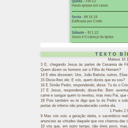
Quinta
– Fm v.2
Havia igrejas em casas
Sexta
- Mt 16.18
Edificada por Cristo
Sábado
– Ef 1.22
Jesus é 0 cabeça da Igreja
TEXTO BÍ
Mateus 16.
3 E, chegando Jesus às partes de Cesareia de Fili
Quem dizem os homens ser o Filho do Homem?
14 E eles disseram: Uns, João Batista; outros, Elias
15 Disse-lhes ele: E vós, quem dizeis que eu sou?
16 E Simão Pedro, respondendo, disse: Tu és o Crist
17 E Jesus, respondendo, disse-lhe: Bem -aventu
carne e sangue quem to revelou, mas meu Pai, que 
18 Pois também eu te digo que tu és Pedro e sobre
portas do inferno não prevalecerão contra ela.
1 Pedro 2.
9 Mas vós sois a geração eleita, o sacerdócio real
anuncieis as virtudes daquele que vos chamou das t
10 vós que, em outro tempo, não éreis povo, mas,