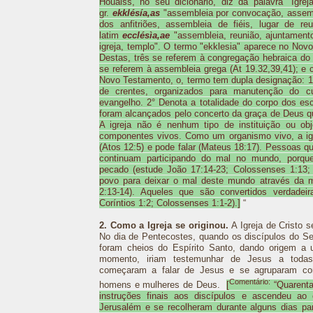
Houaiss, no seu dicionário, diz da palavra "Igreja
gr.
ekklésía,as
"assembleia por convocação, assemb
dos anfitriões, assembleia de fiéis, lugar de r
latim
ecclésìa,ae
"assembleia, reunião, ajuntamento
igreja, templo". O termo "ekklesia" aparece no Nov
Destas, três se referem à congregação hebraica do 
se referem à assembleia grega (At 19.32,39,41); e 
Novo Testamento, o, termo tem dupla designação: 1
de crentes, organizados para manutenção do cul
evangelho. 2° Denota a totalidade do corpo dos esc
foram alcançados pelo concerto da graça de Deus qu
A igreja não é nenhum tipo de instituição ou ob
componentes vivos. Como um organismo vivo, a igre
(Atos 12:5) e pode falar (Mateus 18:17). Pessoas 
continuam participando do mal no mundo, porque
pecado (estude João 17:14-23; Colossenses 1:13;
povo para deixar o mal deste mundo através da 
2:13-14). Aqueles que são convertidos verdade
Coríntios 1:2; Colossenses 1:1-2).]
“
2. Como a Igreja se originou.
A Igreja de Cristo 
No dia de Pentecostes, quando os discípulos do Se
foram cheios do Espírito Santo, dando origem a 
momento, iriam testemunhar de Jesus a todas
começaram a falar de Jesus e se agruparam co
Comentário:
homens e mulheres de Deus.
[
“Quarenta
instruções finais aos discípulos e ascendeu ao 
Jerusalém e se recolheram durante alguns dias pa