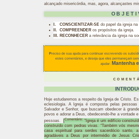
alcançado misericórdia, mas, agora, alcançastes mis
OBJETI
I.
CONSCIENTIZAR-SE
do papel da igreja na
II. COMPREENDER
os propósitos da igreja.
III. RECONHECER
a relevância da igreja na s
P
reciso de sua ajuda para continuar escrevendo os subsí
estes comentários, e deseja que eles permaneçam sendo
Mantenha e
ajudar:
COMENT
INTRODU
Hoje estudaremos a respeito da Igreja de Cristo. Es
eclesiologia. A Igreja é composta pelas pesso
Salvador e Senhor, que buscam obedecer à grande
povos e adorar a Deus, obedecendo-lhe a vontade e 
Comentário:
pessoas.
[
“Igreja é um edifício constru
construído com pedras vivas. “Também vós mesmo
casa espiritual para serdes sacerdócio santo, a 
agradáveis a Deus por intermédio de Jesus Cris