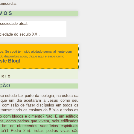
ericórdia.
VOS
 sociedade atual.
ociedade do século XXI.
dios. Se você tem sido ajudado semanalmente com
 disponibilizados, clique aqui e saiba como
ste Blog!
ÁRIO
ÇÃO
se estudo faz parte da teologia, na esfera da
as que um dia aceitaram a Jesus como seu
 comissão de fazer discípulos em todos os
transmitindo os ensinos da Bíblia a todas as
ído com blocos e cimento? Não. É um edifício
s, como pedras que vivem, sois edificados
fim de oferecerdes sacrifícios espirituais
to”(1 Pedro 2:5). Estas pedras vivas são