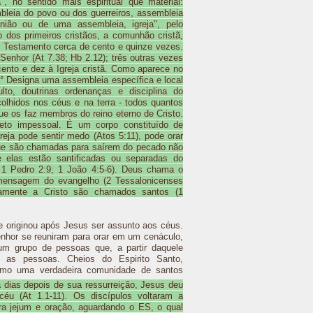
", no sentido mais espiritual que material:
leia do povo ou dos guerreiros, assembleia
eunião ou de uma assembleia, igreja", pelo
 dos primeiros cristãos, a comunhão cristã,
o Testamento cerca de cento e quinze vezes.
Senhor (At 7.38; Hb 2.12); três outras vezes
cento e dez à Igreja cristã. Como aparece no
° Designa uma assembleia específica e local
to, doutrinas ordenanças e disciplina do
olhidos nos céus e na terra - todos quantos
e os faz membros do reino eterno de Cristo.
jeto impessoal. É um corpo constituído de
ja pode sentir medo (Atos 5:11), pode orar
que são chamadas para saírem do pecado não
 elas estão santificadas ou separadas do
 1 Pedro 2:9; 1 João 4:5-6). Deus chama o
mensagem do evangelho (2 Tessalonicenses
iramente a Cristo são chamados santos (1
se originou após Jesus ser assunto aos céus.
nhor se reuniram para orar em um cenáculo,
um grupo de pessoas que, a partir daquele
 as pessoas. Cheios do Espirito Santo,
mo uma verdadeira comunidade de santos
 dias depois de sua ressurreição, Jesus deu
céu (At 1.1-11). Os discípulos voltaram a
ra jejum e oração, aguardando o ES, o qual