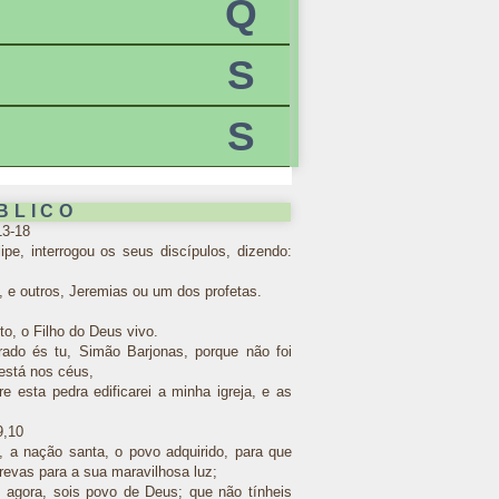
Q
S
S
BLICO
13-18
pe, interrogou os seus discípulos, dizendo:
, e outros, Jeremias ou um dos profetas.
o, o Filho do Deus vivo.
rado és tu, Simão Barjonas, porque não foi
está nos céus,
 esta pedra edificarei a minha igreja, e as
9,10
, a nação santa, o povo adquirido, para que
revas para a sua maravilhosa luz;
 agora, sois povo de Deus; que não tínheis