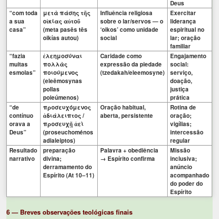
Deus
“com toda
μετὰ πάσης τῆς
Influência religiosa
Exercitar
a sua
οἰκίας αὐτοῦ
sobre o lar/servos — o
liderança
casa”
(meta pasēs tēs
‘oikos’ como unidade
espiritual no
oikías autou)
social
lar; oração
familiar
“fazia
ἐλεημοσύναι
Caridade como
Engajamento
muitas
πολλὰς
expressão da piedade
social:
esmolas”
ποιούμενος
(tzedakah/eleemosyne)
serviço,
(eleēmosynas
doação,
pollas
justiça
poieúmenos)
prática
“de
προσευχόμενος
Oração habitual,
Rotina de
contínuo
ἀδιάλειπτος /
aberta, persistente
oração;
orava a
προσευχῇ ἀεὶ
vigílias;
Deus”
(proseuchoménos
intercessão
adialeiptos)
regular
Resultado
preparação
Palavra + obediência
Missão
narrativo
divina;
→ Espírito confirma
inclusiva;
derramamento do
anúncio
Espírito (At 10–11)
acompanhado
do poder do
Espírito
6 — Breves observações teológicas finais