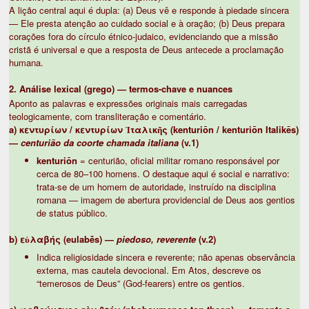
A lição central aqui é dupla: (a) Deus vê e responde à piedade sincera
— Ele presta atenção ao cuidado social e à oração; (b) Deus prepara
corações fora do círculo étnico-judaico, evidenciando que a missão
cristã é universal e que a resposta de Deus antecede a proclamação
humana.
2. Análise lexical (grego) — termos-chave e nuances
Aponto as palavras e expressões originais mais carregadas
teologicamente, com transliteração e comentário.
a) κεντυρίων / κεντυρίων Ἰταλικῆς (kenturiōn / kenturiōn Italikēs)
—
centurião da coorte chamada italiana
(v.1)
kenturiōn
= centurião, oficial militar romano responsável por
cerca de 80–100 homens. O destaque aqui é social e narrativo:
trata-se de um homem de autoridade, instruído na disciplina
romana — imagem de abertura providencial de Deus aos gentios
de status público.
b) εὐλαβής (eulabḗs) —
piedoso, reverente
(v.2)
Indica religiosidade sincera e reverente; não apenas observância
externa, mas cautela devocional. Em Atos, descreve os
“temerosos de Deus” (God-fearers) entre os gentios.