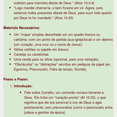
subiram para memória diante de Deus." (Atos 10:3-4)
"Logo mandei chamar-te, e bem fizeste em vir. Agora, pois,
estamos todos presentes diante de Deus, para ouvir tudo quanto
por Deus te for mandado." (Atos 10:33)
Materiais Necessários:
Um "mapa" simples desenhado em um quadro branco ou
cartolina, com um ponto de partida (sua igreja/local) e um destino
(um coração, uma cruz ou o nome de Jesus).
Vários cartões ou papéis em branco.
Canetas ou canetinhas.
Uma venda para os olhos (opcional, para uma variação).
"Obstáculos" ou "distrações" escritos em pedaços de papel (ex:
Egoísmo, Preconceito, Falta de tempo, Dúvida).
Passo a Passo:
Introdução:
Fale sobre Cornélio, um centurião romano temente a
Deus. Ele tinha um "coração pronto" (At 10:33), o que
significa que ele era sensível à voz de Deus e agia
prontamente, sem preconceitos (como o preconceito entre
judeus e gentios da época).