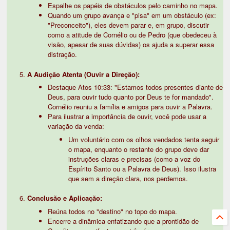
Espalhe os papéis de obstáculos pelo caminho no mapa.
Quando um grupo avança e "pisa" em um obstáculo (ex:
"Preconceito"), eles devem parar e, em grupo, discutir
como a atitude de Cornélio ou de Pedro (que obedeceu à
visão, apesar de suas dúvidas) os ajuda a superar essa
distração.
A Audição Atenta (Ouvir a Direção):
Destaque Atos 10:33: "Estamos todos presentes diante de
Deus, para ouvir tudo quanto por Deus te for mandado".
Cornélio reuniu a família e amigos para ouvir a Palavra.
Para ilustrar a importância de ouvir, você pode usar a
variação da venda:
Um voluntário com os olhos vendados tenta seguir
o mapa, enquanto o restante do grupo deve dar
instruções claras e precisas (como a voz do
Espírito Santo ou a Palavra de Deus). Isso ilustra
que sem a direção clara, nos perdemos.
Conclusão e Aplicação:
Reúna todos no "destino" no topo do mapa.
Encerre a dinâmica enfatizando que a prontidão de