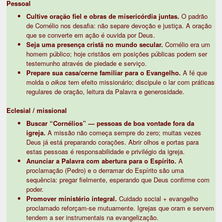
Pessoal
Cultive oração fiel e obras de misericórdia juntas.
O padrão
de Cornélio nos desafia: não separe devoção e justiça. A oração
que se converte em ação é ouvida por Deus.
Seja uma presença cristã no mundo secular.
Cornélio era um
homem público; hoje cristãos em posições públicas podem ser
testemunho através de piedade e serviço.
Prepare sua casa/cerne familiar para o Evangelho.
A fé que
molda o
oikos
tem efeito missionário; discipule o lar com práticas
regulares de oração, leitura da Palavra e generosidade.
Eclesial / missional
Buscar “Cornélios” — pessoas de boa vontade fora da
igreja.
A missão não começa sempre do zero; muitas vezes
Deus já está preparando corações. Abrir olhos e portas para
estas pessoas é responsabilidade e privilégio da igreja.
Anunciar a Palavra com abertura para o Espírito.
A
proclamação (Pedro) e o derramar do Espírito são uma
sequência: pregar fielmente, esperando que Deus confirme com
poder.
Promover ministério integral.
Cuidado social + evangelho
proclamado reforçam-se mutuamente. Igrejas que oram e servem
tendem a ser instrumentais na evangelização.