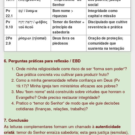
Senhor
social
Pv
/ ὄνομα
Bom nome >
Integridade como
שֵׁם
22.1
riquezas
capital e missão
Pv
/ φόβος
Temor do Senhor =
Discipulado que cultive
יִרְאַת
יְהוָה
9.10
τοῦ θεοῦ
princípio da
reverência e prática
sabedoria
2Pe
ῥύομαι (rýomai)
Deus livra os
Oração de proteção;
2.9
piedosos
comunidade que
sustenta na tentação
6. Perguntas práticas para reflexão / EBD
Onde minha religiosidade corre risco de ser “forma sem poder”?
Que prática concreta vou cultivar para produzir fruto?
Como a minha generosidade reflete confiança em Deus (Pv
19.17)? Minha igreja tem ministérios eficazes aos pobres?
Meu “bom nome” está construído sobre virtudes que honram o
Evangelho? Onde preciso restaurar integridade?
Pratico o “temor do Senhor” de modo que ele guie decisões
cotidianas (finanças, relações, trabalho)?
7. Conclusão
As leituras complementares formam um chamado à
autenticidade
cristã
: temor do Senhor enraíza sabedoria; esta gera justiça (esmolas),