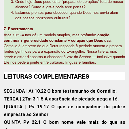
Onde hoje Deus pode estar “preparando corações” fora do nosso
alcance? Como a igreja pode abrir portas?
Estamos prontos para obedecer quando Deus nos envia além
dos nossos horizontes culturais?
7. Encerramento
Atos 10:1–4 nos dá um modelo simples, mas profundo:
oração
contínua + generosidade constante = coração que Deus usa
.
Cornélio é lembrete de que Deus responde à piedade sincera e prepara
fontes gentílicas para a expansão do Evangelho. Nossa tarefa: orar,
servir e estar dispostos a obedecer à voz do Senhor — inclusive quando
Ele nos pede a ponte entre culturas, línguas e famílias.
LEITURAS COMPLEMENTARES
SEGUNDA
| At 10.22 O bom testemunho de Cornélio.
TERÇA
| 2Tm 3.1-5 A aparência de piedade nega a fé.
QUARTA
| Pv 19.17 O que se compadece do pobre
empresta ao Senhor.
QUINTA
Pv 22.1 O bom nome vale mais do que as