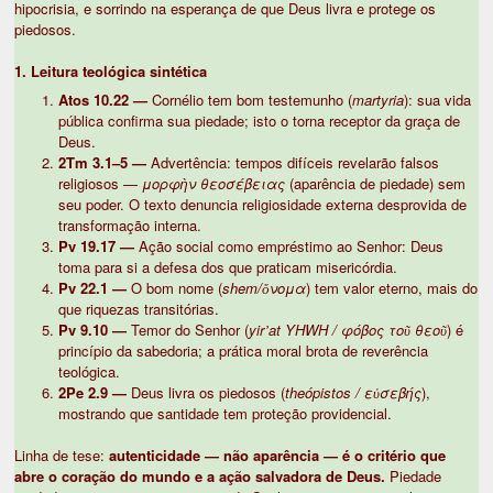
hipocrisia, e sorrindo na esperança de que Deus livra e protege os
piedosos.
1. Leitura teológica sintética
Atos 10.22 —
Cornélio tem bom testemunho (
martyria
): sua vida
pública confirma sua piedade; isto o torna receptor da graça de
Deus.
2Tm 3.1–5 —
Advertência: tempos difíceis revelarão falsos
religiosos —
μορφὴν θεοσέβειας
(aparência de piedade) sem
seu poder. O texto denuncia religiosidade externa desprovida de
transformação interna.
Pv 19.17 —
Ação social como empréstimo ao Senhor: Deus
toma para si a defesa dos que praticam misericórdia.
Pv 22.1 —
O bom nome (
shem/ὄνομα
) tem valor eterno, mais do
que riquezas transitórias.
Pv 9.10 —
Temor do Senhor (
yirʼat YHWH / φόβος τοῦ θεοῦ
) é
princípio da sabedoria; a prática moral brota de reverência
teológica.
2Pe 2.9 —
Deus livra os piedosos (
theópistos / εὐσεβής
),
mostrando que santidade tem proteção providencial.
Linha de tese:
autenticidade — não aparência — é o critério que
abre o coração do mundo e a ação salvadora de Deus.
Piedade