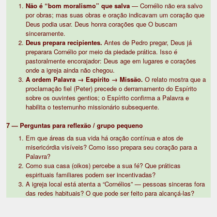
Não é “bom moralismo” que salva
— Cornélio não era salvo
por obras; mas suas obras e oração indicavam um coração que
Deus podia usar. Deus honra corações que O buscam
sinceramente.
Deus prepara recipientes.
Antes de Pedro pregar, Deus já
preparara Cornélio por meio da piedade prática. Isso é
pastoralmente encorajador: Deus age em lugares e corações
onde a igreja ainda não chegou.
A ordem Palavra → Espírito → Missão.
O relato mostra que a
proclamação fiel (Peter) precede o derramamento do Espírito
sobre os ouvintes gentios; o Espírito confirma a Palavra e
habilita o testemunho missionário subsequente.
7 — Perguntas para reflexão / grupo pequeno
Em que áreas da sua vida há oração contínua e atos de
misericórdia visíveis? Como isso prepara seu coração para a
Palavra?
Como sua casa (oikos) percebe a sua fé? Que práticas
espirituais familiares podem ser incentivadas?
A igreja local está atenta a “Cornélios” — pessoas sinceras fora
das redes habituais? O que pode ser feito para alcançá-las?