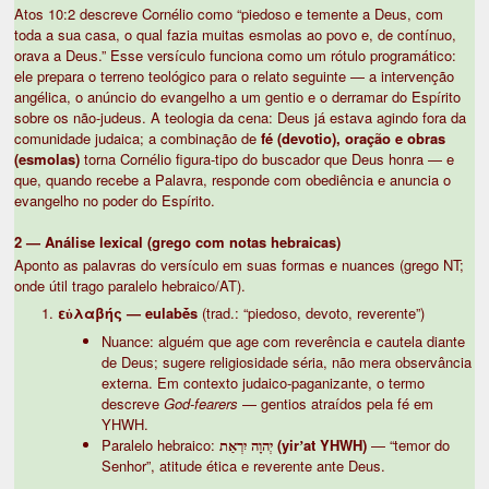
Atos 10:2 descreve Cornélio como “piedoso e temente a Deus, com
toda a sua casa, o qual fazia muitas esmolas ao povo e, de contínuo,
orava a Deus.” Esse versículo funciona como um rótulo programático:
ele prepara o terreno teológico para o relato seguinte — a intervenção
angélica, o anúncio do evangelho a um gentio e o derramar do Espírito
sobre os não-judeus. A teologia da cena: Deus já estava agindo fora da
comunidade judaica; a combinação de
fé (devotio), oração e obras
(esmolas)
torna Cornélio figura-tipo do buscador que Deus honra — e
que, quando recebe a Palavra, responde com obediência e anuncia o
evangelho no poder do Espírito.
2 — Análise lexical (grego com notas hebraicas)
Aponto as palavras do versículo em suas formas e nuances (grego NT;
onde útil trago paralelo hebraico/AT).
εὐλαβής — eulabḗs
(trad.: “piedoso, devoto, reverente”)
Nuance: alguém que age com reverência e cautela diante
de Deus; sugere religiosidade séria, não mera observância
externa. Em contexto judaico-paganizante, o termo
descreve
God-fearers
— gentios atraídos pela fé em
YHWH.
Paralelo hebraico:
יִרְאַת‎ יְהוָה (yirʼat YHWH)
— “temor do
Senhor”, atitude ética e reverente ante Deus.