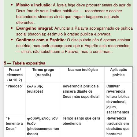
Missão e inclusão:
A Igreja hoje deve procurar sinais do agir de
Deus fora de seus limites habituais — reconhecer e acolher
buscadores sinceros ainda que tragam bagagens culturais
diferentes.
Evangelho integral:
Anunciar a Palavra acompanhado de prática
social (diaconia); estímulo à oração pública e privada.
Confirmar com o Espírito:
O discipulado não é apenas ensinar
doutrina, mas abrir espaço para que o Espírito seja reconhecido
— sinais não substituem a Palavra, mas a confirmam.
5 — Tabela expositiva
Frase /
Termo grego
Nuance teológica
Aplicação
elemento
(translit.)
prática
(At 10:2)
“Piedoso”
εὐλαβής
Reverência prática e
Cultivar
(eulabḗs)
sincera diante de
reverência:
Deus; não superficial
leitura bíblica
devocional,
jejum,
sacramentos
“e
φοβούμενος τὸν
Temor santo que gera
Reverência
temente a
θεόν
obediência
traduzida em
Deus”
(phoboumenos ton
decisões que
theon)
honram a