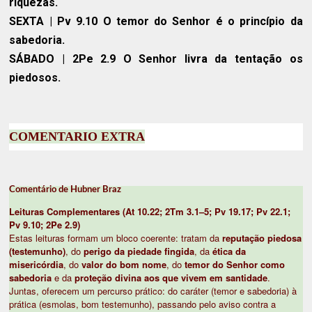
riquezas.
SEXTA
| Pv 9.10 O temor do Senhor é o princípio da
sabedoria.
SÁBADO
| 2Pe 2.9 O Senhor livra da tentação os
piedosos.
COMENTARIO EXTRA
Comentário de Hubner Braz
Leituras Complementares (At 10.22; 2Tm 3.1–5; Pv 19.17; Pv 22.1;
Pv 9.10; 2Pe 2.9)
Estas leituras formam um bloco coerente: tratam da
reputação piedosa
(testemunho)
, do
perigo da piedade fingida
, da
ética da
misericórdia
, do
valor do bom nome
, do
temor do Senhor como
sabedoria
e da
proteção divina aos que vivem em santidade
.
Juntas, oferecem um percurso prático: do caráter (temor e sabedoria) à
prática (esmolas, bom testemunho), passando pelo aviso contra a