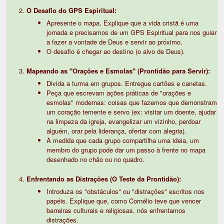
O Desafio do GPS Espiritual:
Apresente o mapa. Explique que a vida cristã é uma
jornada e precisamos de um GPS Espiritual para nos guiar
a fazer a vontade de Deus e servir ao próximo.
O desafio é chegar ao destino (o alvo de Deus).
Mapeando as "Orações e Esmolas" (Prontidão para Servir):
Divida a turma em grupos. Entregue cartões e canetas.
Peça que escrevam ações práticas de "orações e
esmolas" modernas: coisas que fazemos que demonstram
um coração temente e servo (ex: visitar um doente, ajudar
na limpeza da igreja, evangelizar um vizinho, perdoar
alguém, orar pela liderança, ofertar com alegria).
À medida que cada grupo compartilha uma ideia, um
membro do grupo pode dar um passo à frente no mapa
desenhado no chão ou no quadro.
Enfrentando as Distrações (O Teste da Prontidão):
Introduza os "obstáculos" ou "distrações" escritos nos
papéis. Explique que, como Cornélio teve que vencer
barreiras culturais e religiosas, nós enfrentamos
distrações.