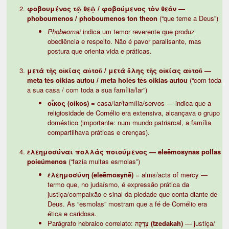
φοβουμένος τῷ θεῷ / φοβούμενος τὸν θεόν —
phoboumenos / phoboumenos ton theon
(“que teme a Deus”)
Phobeomai
indica um temor reverente que produz
obediência e respeito. Não é pavor paralisante, mas
postura que orienta vida e práticas.
μετὰ τῆς οἰκίας αὐτοῦ / μετὰ ὅλης τῆς οἰκίας αὐτοῦ —
meta tēs oikias autou / meta holēs tēs oikias autou
(“com toda
a sua casa / com toda a sua família/lar”)
οἶκος (oikos)
= casa/lar/família/servos — indica que a
religiosidade de Cornélio era extensiva, alcançava o grupo
doméstico (importante: num mundo patriarcal, a família
compartilhava práticas e crenças).
ἐλεημοσύναι πολλὰς ποιούμενος — eleēmosynas pollas
poieúmenos
(“fazia muitas esmolas”)
ἐλεημοσύνη (eleēmosynē)
= alms/acts of mercy —
termo que, no judaísmo, é expressão prática da
justiça/compaixão e sinal da piedade que conta diante de
Deus. As “esmolas” mostram que a fé de Cornélio era
ética e caridosa.
Parágrafo hebraico correlato:
צְדָקָה (tzedakah)
— justiça/