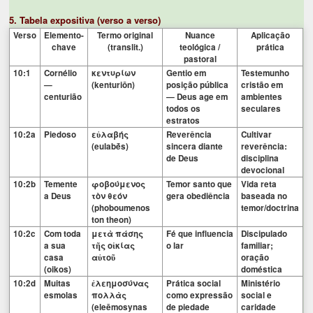
5. Tabela expositiva (verso a verso)
Verso
Elemento-
Termo original
Nuance
Aplicação
chave
(translit.)
teológica /
prática
pastoral
10:1
Cornélio
κεντυρίων
Gentio em
Testemunho
—
(kenturiōn)
posição pública
cristão em
centurião
— Deus age em
ambientes
todos os
seculares
estratos
10:2a
Piedoso
εὐλαβής
Reverência
Cultivar
(eulabḗs)
sincera diante
reverência:
de Deus
disciplina
devocional
10:2b
Temente
φοβούμενος
Temor santo que
Vida reta
a Deus
τὸν θεόν
gera obediência
baseada no
(phoboumenos
temor/doctrina
ton theon)
10:2c
Com toda
μετὰ πάσης
Fé que influencia
Discipulado
a sua
τῆς οἰκίας
o lar
familiar;
casa
αὐτοῦ
oração
(oikos)
doméstica
10:2d
Muitas
ἐλεημοσύνας
Prática social
Ministério
esmolas
πολλὰς
como expressão
social e
(eleēmosynas
de piedade
caridade