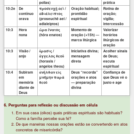
pollas)
prática
10:2e
De
προσευχῇ ἀεὶ /
Oração habitual;
Rotina de
contínuo
ἀδιάλειπτος
prontidão
oração;
orava
(proseuchē aei /
espiritual
vigília;
adialeiptos)
intercessão
10:3
Hora
ὥρα ἔνατος
Momento de
Valorizar
nona
(hōra enatos)
oração (≈15h) —
horários
marca litúrgica
litúrgicos de
oração
10:3
Visão /
ὅρασις /
Iniciativa divina;
Acolher sinais
anjo
ἄγγελος θεοῦ
mensagem
de Deus;
(horasis /
direta
escuta
angelos theou)
espiritual
10:4
Subiram
ἀνῆλθαν εἰς
Deus “recorda”
Confiança de
em
μνήμην παρὰ
orações e atos
que Deus vê o
memória
θεοῦ
— preparação
justo e age
diante de
divina
Deus
6. Perguntas para reflexão ou discussão em célula
Em sua casa (oikos) quais práticas espirituais são habituais?
Como a família percebe sua fé?
De que maneiras nossas orações estão se convertendo em atos
concretos de misericórdia?