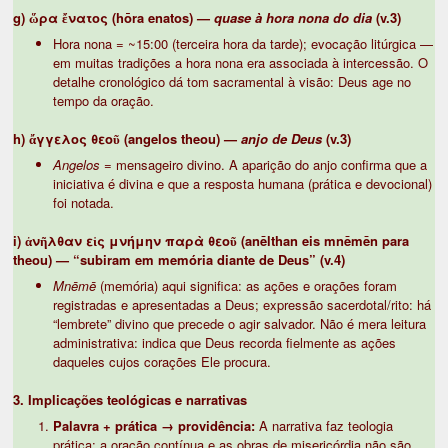
g) ὥρα ἔνατος (hōra enatos) —
quase à hora nona do dia
(v.3)
Hora nona = ~15:00 (terceira hora da tarde); evocação litúrgica —
em muitas tradições a hora nona era associada à intercessão. O
detalhe cronológico dá tom sacramental à visão: Deus age no
tempo da oração.
h) ἄγγελος θεοῦ (angelos theou) —
anjo de Deus
(v.3)
Angelos
= mensageiro divino. A aparição do anjo confirma que a
iniciativa é divina e que a resposta humana (prática e devocional)
foi notada.
i) ἀνῆλθαν εἰς μνήμην παρὰ θεοῦ (anēlthan eis mnēmēn para
theou) — “subiram em memória diante de Deus” (v.4)
Mnēmē
(memória) aqui significa: as ações e orações foram
registradas e apresentadas a Deus; expressão sacerdotal/rito: há
“lembrete” divino que precede o agir salvador. Não é mera leitura
administrativa: indica que Deus recorda fielmente as ações
daqueles cujos corações Ele procura.
3. Implicações teológicas e narrativas
Palavra + prática → providência:
A narrativa faz teologia
prática: a oração contínua e as obras de misericórdia não são