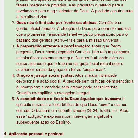
fatores meramente privados; elas preparam o terreno para a
revelação e para o agir redentor de Deus. A piedade genuína atrai
a iniciativa divina.
Deus não é limitado por fronteiras étnicas:
Cornélio é um
gentio, oficial romano. A atenção de Deus para com ele anuncia
que a promessa transcende Israel — palco preparatório para o
batismo dos gentios (At 10–11) e para a missão universal.
A preparação antecede a proclamação:
antes que Pedro
pregasse, Deus havia preparado Cornélio. Isto tem implicações
missionárias: devemos crer que Deus está atuando além do
nosso alcance e que o trabalho da igreja inclui reconhecer e
acolher os sinais da graça em terras “preparadas”.
Oração e justiça social juntas:
Atos vincula intimidade
devocional e ação social. A piedade sem práticas de misericórdia
é incompleta; a caridade sem oração pode ser utilitarista.
Cornélio exemplifica o evangelho integral.
A sensibilidade do Espírito/Deus àqueles que buscam:
o
episódio sustenta a ideia bíblica de que Deus “ouve” o clamor
dos que O buscam em espírito sincero (Sl 34; Is 66). Em Atos,
essa “audição” é expressa por intervenção angelical e
subsequente ação do Espírito.
4. Aplicação pessoal e pastoral