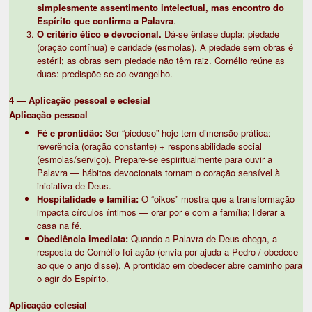
simplesmente assentimento intelectual, mas encontro do
Espírito que confirma a Palavra
.
O critério ético e devocional.
Dá-se ênfase dupla: piedade
(oração contínua) e caridade (esmolas). A piedade sem obras é
estéril; as obras sem piedade não têm raiz. Cornélio reúne as
duas: predispõe-se ao evangelho.
4 — Aplicação pessoal e eclesial
Aplicação pessoal
Fé e prontidão:
Ser “piedoso” hoje tem dimensão prática:
reverência (oração constante) + responsabilidade social
(esmolas/serviço). Prepare-se espiritualmente para ouvir a
Palavra — hábitos devocionais tornam o coração sensível à
iniciativa de Deus.
Hospitalidade e família:
O “oikos” mostra que a transformação
impacta círculos íntimos — orar por e com a família; liderar a
casa na fé.
Obediência imediata:
Quando a Palavra de Deus chega, a
resposta de Cornélio foi ação (envia por ajuda a Pedro / obedece
ao que o anjo disse). A prontidão em obedecer abre caminho para
o agir do Espírito.
Aplicação eclesial