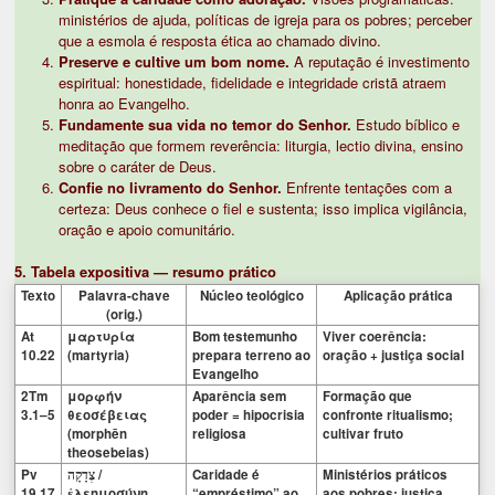
ministérios de ajuda, políticas de igreja para os pobres; perceber
que a esmola é resposta ética ao chamado divino.
Preserve e cultive um bom nome.
A reputação é investimento
espiritual: honestidade, fidelidade e integridade cristã atraem
honra ao Evangelho.
Fundamente sua vida no temor do Senhor.
Estudo bíblico e
meditação que formem reverência: liturgia, lectio divina, ensino
sobre o caráter de Deus.
Confie no livramento do Senhor.
Enfrente tentações com a
certeza: Deus conhece o fiel e sustenta; isso implica vigilância,
oração e apoio comunitário.
5. Tabela expositiva — resumo prático
Texto
Palavra-chave
Núcleo teológico
Aplicação prática
(orig.)
At
μαρτυρία
Bom testemunho
Viver coerência:
10.22
(martyria)
prepara terreno ao
oração + justiça social
Evangelho
2Tm
μορφήν
Aparência sem
Formação que
3.1–5
θεοσέβειας
poder = hipocrisia
confronte ritualismo;
(morphēn
religiosa
cultivar fruto
theosebeias)
Pv
/
Caridade é
Ministérios práticos
צְדָקָה
19.17
ἐλεημοσύνη
“empréstimo” ao
aos pobres; justiça