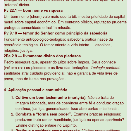
“retorno” divino.
Pv 22.1 — bom nome vs riqueza
Um bom nome (shem) vale mais que ta bit: mostra prioridade de capital
moral sobre capital econômico. Em contexto bíblico, reputação prudente
protege a comunidade e facilita missão.
Pv 9.10 — temor do Senhor como princípio da sabedoria
Fundamento antropológico-teológico: sabedoria prática nasce da
reverência teológica. O temor orienta a vida inteira — escolhas,
relações, justiça.
2Pe 2.9 — livramento divino dos piedosos
Pedro assegura que, apesar do juízo sobre ímpios, Deus conhece
(ἐπίσταται) os piedosos e os livra das tentações.
Teologia pastoral:
santidade atrai cuidado providencial; não é garantia de vida livre de
prova, mas de tutela nas provações.
4. Aplicação pessoal e comunitária
Cultive um bom testemunho (martyria).
Não se trata de
imagem fabricada, mas de coerência entre fé e conduta: oração
contínua, justiça, generosidade. Isso abre portas missionais.
Combata a “forma sem poder”.
Examine práticas religiosas:
produzem fruto (amor, humildade, justiça) ou apenas aparência?
Ensine distinção ênfase no Espírito.
Pratique a caridade como adoração.
Visões programáticas: