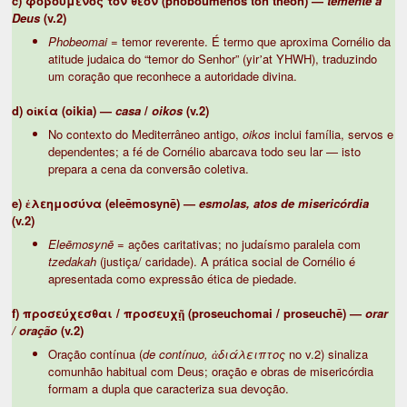
c) φοβούμενος τὸν θεόν (phoboumenos ton theon) —
temente a
Deus
(v.2)
Phobeomai
= temor reverente. É termo que aproxima Cornélio da
atitude judaica do “temor do Senhor” (yirʼat YHWH), traduzindo
um coração que reconhece a autoridade divina.
d) οἰκία (oikia) —
casa
/
oikos
(v.2)
No contexto do Mediterrâneo antigo,
oikos
inclui família, servos e
dependentes; a fé de Cornélio abarcava todo seu lar — isto
prepara a cena da conversão coletiva.
e) ἐλεημοσύνα (eleēmosynē) —
esmolas, atos de misericórdia
(v.2)
Eleēmosynē
= ações caritativas; no judaísmo paralela com
tzedakah
(justiça/ caridade). A prática social de Cornélio é
apresentada como expressão ética de piedade.
f) προσεύχεσθαι / προσευχῇ (proseuchomai / proseuchē) —
orar
/ oração
(v.2)
Oração contínua (
de contínuo, ἀδιάλειπτος
no v.2) sinaliza
comunhão habitual com Deus; oração e obras de misericórdia
formam a dupla que caracteriza sua devoção.