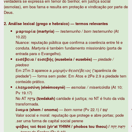
verdadeira se expressa em temor do Senhor, em justiça social
(esmolas), em boa fama e resulta em proteção e vindicação por parte de
Deus.
2. Análise lexical (grego e hebraico) — termos relevantes
μαρτυρία (martyria)
—
testemunho / bom testemunho
(At
10.22)
Nuance: reputação pública que confirma a coerência entre fé e
conduta.
Martyria
é também fundamento missionário (porta de
entrada para o Evangelho).
εὐσέβεια / εὐσεβής (eusebeia / eusebēs)
—
piedade /
piedoso
Em 2Tm 3 aparece a
μορφὴν θεοσέβειας
(“aparência de
piedade”) — forma sem poder. Em Atos e 2Pe 2.9 a piedade tem
conteúdo prático.
ἐλεημοσύνη (eleēmosynē)
—
esmolas / misericórdia
(At 10;
Pv 19.17)
No AT
צְדָקָה (tzedakah)
caridade é justiça; no NT é fruto da vida
transformada.
—
bom nome
(Pv 22.1)
שֵׁם / ὄνομα (shem / onoma)
Valor social e moral: reputação que protege e abre portas; pode
ser uma forma de capital social perene.
יִרְאַת יְהוָה / φόβος τοῦ θεοῦ (yirʼat YHWH / phobos tou theou)
—
temor do Senhor
(Pv 9.10)