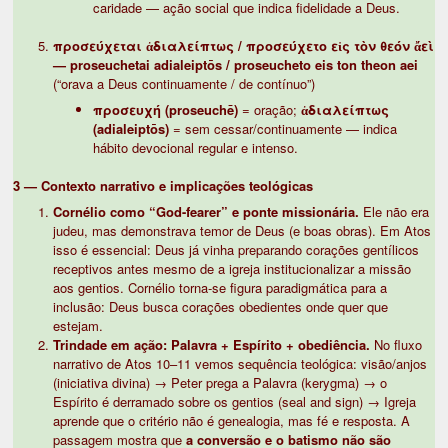
caridade — ação social que indica fidelidade a Deus.
προσεύχεται ἀδιαλείπτως / προσεύχετο εἰς τὸν θεόν ἄεὶ
— proseuchetai adialeiptōs / proseucheto eis ton theon aei
(“orava a Deus continuamente / de contínuo”)
προσευχή (proseuchē)
= oração;
ἀδιαλείπτως
(adialeiptōs)
= sem cessar/continuamente — indica
hábito devocional regular e intenso.
3 — Contexto narrativo e implicações teológicas
Cornélio como “God-fearer” e ponte missionária.
Ele não era
judeu, mas demonstrava temor de Deus (e boas obras). Em Atos
isso é essencial: Deus já vinha preparando corações gentílicos
receptivos antes mesmo de a igreja institucionalizar a missão
aos gentios. Cornélio torna-se figura paradigmática para a
inclusão: Deus busca corações obedientes onde quer que
estejam.
Trindade em ação: Palavra + Espírito + obediência.
No fluxo
narrativo de Atos 10–11 vemos sequência teológica: visão/anjos
(iniciativa divina) → Peter prega a Palavra (kerygma) → o
Espírito é derramado sobre os gentios (seal and sign) → Igreja
aprende que o critério não é genealogia, mas fé e resposta. A
passagem mostra que
a conversão e o batismo não são