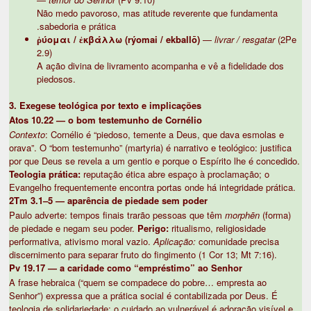
Não medo pavoroso, mas atitude reverente que fundamenta
sabedoria e prática.
ῥύομαι / ἐκβάλλω (rýomai / ekballō)
—
livrar / resgatar
(2Pe
2.9)
A ação divina de livramento acompanha e vê a fidelidade dos
piedosos.
3. Exegese teológica por texto e implicações
Atos 10.22 — o bom testemunho de Cornélio
Contexto
: Cornélio é “piedoso, temente a Deus, que dava esmolas e
orava”. O “bom testemunho” (martyria) é narrativo e teológico: justifica
por que Deus se revela a um gentio e porque o Espírito lhe é concedido.
Teologia prática:
reputação ética abre espaço à proclamação; o
Evangelho frequentemente encontra portas onde há integridade prática.
2Tm 3.1–5 — aparência de piedade sem poder
Paulo adverte: tempos finais trarão pessoas que têm
morphēn
(forma)
de piedade e negam seu poder.
Perigo:
ritualismo, religiosidade
performativa, ativismo moral vazio.
Aplicação:
comunidade precisa
discernimento para separar fruto do fingimento (1 Cor 13; Mt 7:16).
Pv 19.17 — a caridade como “empréstimo” ao Senhor
A frase hebraica (“quem se compadece do pobre… empresta ao
Senhor”) expressa que a prática social é contabilizada por Deus. É
teologia de solidariedade: o cuidado ao vulnerável é adoração visível e