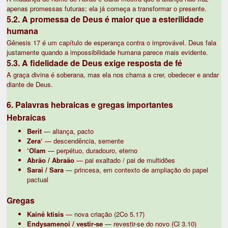
apenas promessas futuras; ela já começa a transformar o presente.
5.2. A promessa de Deus é maior que a esterilidade
humana
Gênesis 17 é um capítulo de esperança contra o improvável. Deus fala
justamente quando a impossibilidade humana parece mais evidente.
5.3. A fidelidade de Deus exige resposta de fé
A graça divina é soberana, mas ela nos chama a crer, obedecer e andar
diante de Deus.
6. Palavras hebraicas e gregas importantes
Hebraicas
Berit
— aliança, pacto
Zera‘
— descendência, semente
‘Olam
— perpétuo, duradouro, eterno
Abrão / Abraão
— pai exaltado / pai de multidões
Sarai / Sara
— princesa, em contexto de ampliação do papel
pactual
Gregas
Kainē ktisis
— nova criação (2Co 5.17)
Endysamenoi / vestir-se
— revestir-se do novo (Cl 3.10)