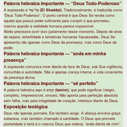
Palavra hebraica importante — “Deus Todo-Poderoso”
A expressão é
אֵל שַׁדַּי (El Shaddai)
. Tradicionalmente, é traduzida como
“Deus Todo-Poderoso”. O ponto central é que Deus Se revela como
aquele que possui poder suficiente para cumprir o que prometeu,
mesmo quando a realidade humana parece impossível.
Abrão precisava ouvir isso justamente nesse momento. Depois de anos
de espera, esterilidade e tentativas humanas fracassadas, Deus Se
apresenta não apenas como Deus da promessa, mas como Deus de
poder.
Palavra hebraica importante — “anda em minha
presença”
A expressão comunica viver diante da face de Deus, sob Sua vigilância,
comunhão e autoridade. Não é apenas crença interna; é vida consciente
da presença divina.
Palavra hebraica importante — “sê perfeito”
A palavra hebraica aqui é
תָּמִים (tamim)
, que pode significar íntegro,
completo, irrepreensível, sincero. Não aponta para perfeição absoluta
sem falha, mas para integridade de coração, inteireza diante de Deus.
Exposição teológica
Deus não apenas promete; Ele também exige. A aliança envolve graça
soberana, mas também chamado à santidade. O Deus que promete
posteridade e terra é o mesmo Deus que ordena: “anda diante de mim”.