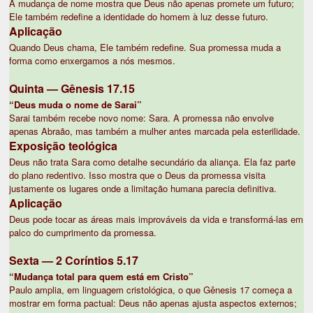
A mudança de nome mostra que Deus não apenas promete um futuro;
Ele também redefine a identidade do homem à luz desse futuro.
Aplicação
Quando Deus chama, Ele também redefine. Sua promessa muda a
forma como enxergamos a nós mesmos.
Quinta — Gênesis 17.15
“Deus muda o nome de Sarai”
Sarai também recebe novo nome: Sara. A promessa não envolve
apenas Abraão, mas também a mulher antes marcada pela esterilidade.
Exposição teológica
Deus não trata Sara como detalhe secundário da aliança. Ela faz parte
do plano redentivo. Isso mostra que o Deus da promessa visita
justamente os lugares onde a limitação humana parecia definitiva.
Aplicação
Deus pode tocar as áreas mais improváveis da vida e transformá-las em
palco do cumprimento da promessa.
Sexta — 2 Coríntios 5.17
“Mudança total para quem está em Cristo”
Paulo amplia, em linguagem cristológica, o que Gênesis 17 começa a
mostrar em forma pactual: Deus não apenas ajusta aspectos externos;