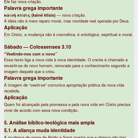
Ele faz nova criação.
Palavra grega importante
καινὴ κτίσις (kainē ktisis)
— nova criação.
A ideia não é mero reparo moral, mas novidade real operada por Deus.
Aplicação
Em Cristo, a mudança não é cosmética; é ontológica, espiritual e moral.
Sábado — Colossenses 3.10
“Vestindo-nos com o novo”
Esse texto liga a nova vida à nova identidade. O crente é chamado a
revestir-se do novo homem, renovado para o conhecimento segundo a
imagem daquele que o criou.
Palavra grega importante
A imagem de “vestir-se” comunica apropriação prática da nova vida
recebida.
Aplicação
Quem foi alcançado pela promessa e pela nova vida em Cristo precisa
viver de acordo com essa nova condição.
5. Análise bíblico-teológica mais ampla
5.1. A aliança muda identidade
A mudança de nome de Abrão e Sarai mostra que a aliança não traz