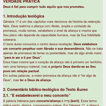
VERDADE PRÁTICA
Deus é fiel para cumprir tudo aquilo que nos prometeu.
1. Introdução teológica
Gênesis 17 é um dos capítulos mais decisivos da história da redenção.
Nele, Deus reafirma a aliança com Abrão, amplia o conteúdo da
promessa, muda nomes, estabelece o sinal da aliança e mostra que
Seu plano não depende da capacidade humana, mas da Sua fidelidade
soberana.
O texto áureo concentra o centro dessa revelação:
Deus estabelece
um concerto perpétuo com Abraão e sua descendência
. Não se trata
apenas de promessa de terras ou posteridade, mas de algo ainda maior:
“para te ser a ti por Deus”
.
Essa frase mostra que o coração da aliança não é primeiro um território,
nem uma herança material, mas
o próprio Deus dando-se ao Seu
povo em relação pactual
.
Em outras palavras, a maior promessa da aliança não é “ter algo de
Deus”, mas
ter o Deus da aliança
.
2. Comentário bíblico-teológico do Texto Áureo
2.1. “E estabelecerei o meu concerto”
A palavra hebraica para
concerto/aliança
é
בְּרִית (berit)
. Esse termo
indica pacto, aliança, compromisso solene. Em Gênesis 17, a aliança