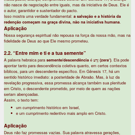
não nasce de negociação entre iguais, mas da iniciativa de Deus. Ele é
o autor, garantidor e sustentador do pacto.
Isso mostra uma verdade fundamental:
a salvação e a história da
redenção começam na graça divina, não na iniciativa humana
.
Aplicação
Nossa segurança espiritual não repousa na força da nossa mão, mas na
fidelidade de Deus ao que Ele mesmo prometeu.
2.2. “Entre mim e ti e a tua semente”
A palavra hebraica para
semente/descendência
é
זֶרַע (zera‘)
. Ela pode
apontar tanto para descendência coletiva quanto, em certos contextos
bíblicos, para um descendente específico. Em Gênesis 17, há um
sentido histórico imediato: a posteridade de Abraão. Mas, à luz da
revelação progressiva, essa promessa alcança também sua plenitude
em Cristo, o descendente prometido, por meio de quem as nações
seriam abençoadas.
Assim, o texto tem:
um cumprimento histórico em Israel,
e um cumprimento redentivo mais amplo em Cristo.
Aplicação
Deus não faz promessas vazias. Sua palavra atravessa gerações,