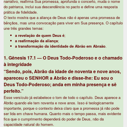
narrativo, reafirma Sua promessa, aprofunda o concerto, muda o nome
do patriarca, inclui sua descendência no pacto e define uma resposta
prática de fidelidade.
O texto mostra que a aliança de Deus não é apenas uma promessa de
bênçãos, mas uma convocação para viver em Sua presença. O capítulo
une três grandes temas:
a revelação de quem Deus é
;
a reafirmação da aliança
;
a transformação da identidade de Abrão em Abraão
.
1. Gênesis 17.1 — O Deus Todo-Poderoso e o chamado
à integridade
“Sendo, pois, Abrão da idade de noventa e nove anos,
apareceu o SENHOR a Abrão e disse-lhe: Eu sou o
Deus Todo-Poderoso; anda em minha presença e sê
perfeito.”
Esse versículo já estabelece o tom de todo o capítulo. Deus aparece a
Abrão quando ele tem noventa e nove anos. Isso é teologicamente
importante, porque o contexto deixa claro que a promessa já não pode
ser lida em chave humana. Quanto mais o tempo passa, mais evidente
fica que o cumprimento dependerá do poder de Deus, não da
capacidade natural do homem.