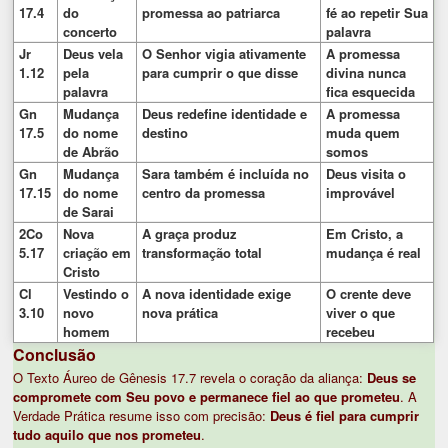
17.4
do
promessa ao patriarca
fé ao repetir Sua
concerto
palavra
Jr
Deus vela
O Senhor vigia ativamente
A promessa
1.12
pela
para cumprir o que disse
divina nunca
palavra
fica esquecida
Gn
Mudança
Deus redefine identidade e
A promessa
17.5
do nome
destino
muda quem
de Abrão
somos
Gn
Mudança
Sara também é incluída no
Deus visita o
17.15
do nome
centro da promessa
improvável
de Sarai
2Co
Nova
A graça produz
Em Cristo, a
5.17
criação em
transformação total
mudança é real
Cristo
Cl
Vestindo o
A nova identidade exige
O crente deve
3.10
novo
nova prática
viver o que
homem
recebeu
Conclusão
O Texto Áureo de Gênesis 17.7 revela o coração da aliança:
Deus se
compromete com Seu povo e permanece fiel ao que prometeu
. A
Verdade Prática resume isso com precisão:
Deus é fiel para cumprir
tudo aquilo que nos prometeu
.