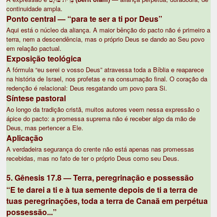
continuidade ampla.
Ponto central — “para te ser a ti por Deus”
Aqui está o núcleo da aliança. A maior bênção do pacto não é primeiro a
terra, nem a descendência, mas o próprio Deus se dando ao Seu povo
em relação pactual.
Exposição teológica
A fórmula “eu serei o vosso Deus” atravessa toda a Bíblia e reaparece
na história de Israel, nos profetas e na consumação final. O coração da
redenção é relacional: Deus resgatando um povo para Si.
Síntese pastoral
Ao longo da tradição cristã, muitos autores veem nessa expressão o
ápice do pacto: a promessa suprema não é receber algo da mão de
Deus, mas pertencer a Ele.
Aplicação
A verdadeira segurança do crente não está apenas nas promessas
recebidas, mas no fato de ter o próprio Deus como seu Deus.
5. Gênesis 17.8 — Terra, peregrinação e possessão
“E te darei a ti e à tua semente depois de ti a terra de
tuas peregrinações, toda a terra de Canaã em perpétua
possessão...”