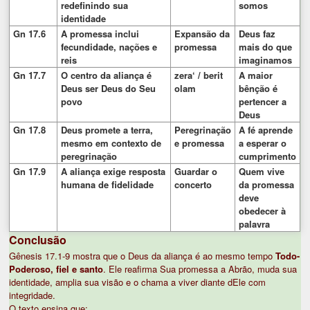
redefinindo sua
somos
identidade
Gn 17.6
A promessa inclui
Expansão da
Deus faz
fecundidade, nações e
promessa
mais do que
reis
imaginamos
Gn 17.7
O centro da aliança é
zera‘ / berit
A maior
Deus ser Deus do Seu
olam
bênção é
povo
pertencer a
Deus
Gn 17.8
Deus promete a terra,
Peregrinação
A fé aprende
mesmo em contexto de
e promessa
a esperar o
peregrinação
cumprimento
Gn 17.9
A aliança exige resposta
Guardar o
Quem vive
humana de fidelidade
concerto
da promessa
deve
obedecer à
palavra
Conclusão
Gênesis 17.1-9 mostra que o Deus da aliança é ao mesmo tempo
Todo-
Poderoso, fiel e santo
. Ele reafirma Sua promessa a Abrão, muda sua
identidade, amplia sua visão e o chama a viver diante dEle com
integridade.
O texto ensina que: