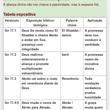
A aliança divina não nos chama à passividade, mas à resposta fiel.
Tabela expositiva
Versículo
Exposição bíblico-
Palavra-
Aplicação
teológica
chave
Gn 17.1
Deus Se revela como El
El Shaddai /
A promessa
Shaddai e chama Abrão
tamim
deve nos
a andar em Sua
conduzir à
presença com
santidade
integridade
Gn 17.2
Deus reafirma
berit
A promessa
soberanamente a
nasce da
aliança e promete
iniciativa
multiplicação
divina
extraordinária
Gn 17.3
Abrão cai sobre o rosto
Reverência
Toda
em reverência diante de
revelação
Deus
verdadeira
produz
humildade
Gn 17.4-5
Deus muda o nome de
Abrão /
A graça
Abrão para Abraão,
Abraão
muda quem