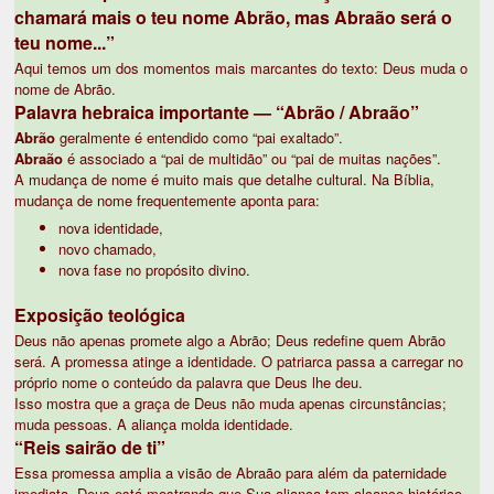
chamará mais o teu nome Abrão, mas Abraão será o
teu nome...”
Aqui temos um dos momentos mais marcantes do texto: Deus muda o
nome de Abrão.
Palavra hebraica importante — “Abrão / Abraão”
Abrão
geralmente é entendido como “pai exaltado”.
Abraão
é associado a “pai de multidão” ou “pai de muitas nações”.
A mudança de nome é muito mais que detalhe cultural. Na Bíblia,
mudança de nome frequentemente aponta para:
nova identidade,
novo chamado,
nova fase no propósito divino.
Exposição teológica
Deus não apenas promete algo a Abrão; Deus redefine quem Abrão
será. A promessa atinge a identidade. O patriarca passa a carregar no
próprio nome o conteúdo da palavra que Deus lhe deu.
Isso mostra que a graça de Deus não muda apenas circunstâncias;
muda pessoas. A aliança molda identidade.
“Reis sairão de ti”
Essa promessa amplia a visão de Abraão para além da paternidade
imediata. Deus está mostrando que Sua aliança tem alcance histórico,