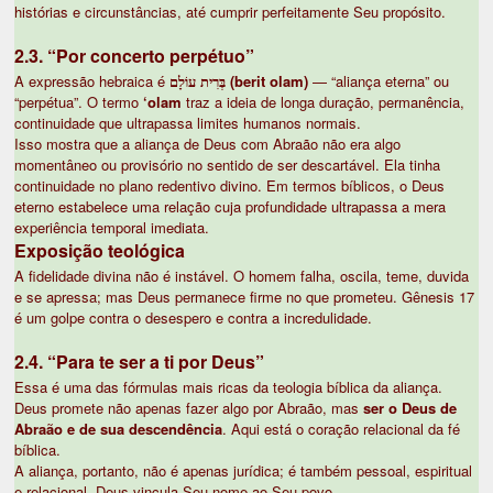
histórias e circunstâncias, até cumprir perfeitamente Seu propósito.
2.3. “Por concerto perpétuo”
A expressão hebraica é
בְּרִית עוֹלָם (berit olam)
— “aliança eterna” ou
“perpétua”. O termo
‘olam
traz a ideia de longa duração, permanência,
continuidade que ultrapassa limites humanos normais.
Isso mostra que a aliança de Deus com Abraão não era algo
momentâneo ou provisório no sentido de ser descartável. Ela tinha
continuidade no plano redentivo divino. Em termos bíblicos, o Deus
eterno estabelece uma relação cuja profundidade ultrapassa a mera
experiência temporal imediata.
Exposição teológica
A fidelidade divina não é instável. O homem falha, oscila, teme, duvida
e se apressa; mas Deus permanece firme no que prometeu. Gênesis 17
é um golpe contra o desespero e contra a incredulidade.
2.4. “Para te ser a ti por Deus”
Essa é uma das fórmulas mais ricas da teologia bíblica da aliança.
Deus promete não apenas fazer algo por Abraão, mas
ser o Deus de
Abraão e de sua descendência
. Aqui está o coração relacional da fé
bíblica.
A aliança, portanto, não é apenas jurídica; é também pessoal, espiritual
e relacional. Deus vincula Seu nome ao Seu povo.