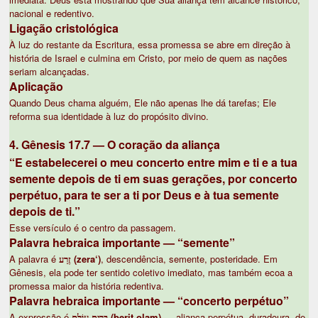
nacional e redentivo.
Ligação cristológica
À luz do restante da Escritura, essa promessa se abre em direção à
história de Israel e culmina em Cristo, por meio de quem as nações
seriam alcançadas.
Aplicação
Quando Deus chama alguém, Ele não apenas lhe dá tarefas; Ele
reforma sua identidade à luz do propósito divino.
4. Gênesis 17.7 — O coração da aliança
“E estabelecerei o meu concerto entre mim e ti e a tua
semente depois de ti em suas gerações, por concerto
perpétuo, para te ser a ti por Deus e à tua semente
depois de ti.”
Esse versículo é o centro da passagem.
Palavra hebraica importante — “semente”
A palavra é
זֶרַע (zera‘)
, descendência, semente, posteridade. Em
Gênesis, ela pode ter sentido coletivo imediato, mas também ecoa a
promessa maior da história redentiva.
Palavra hebraica importante — “concerto perpétuo”
A expressão é
בְּרִית עוֹלָם (berit olam)
— aliança perpétua, duradoura, de