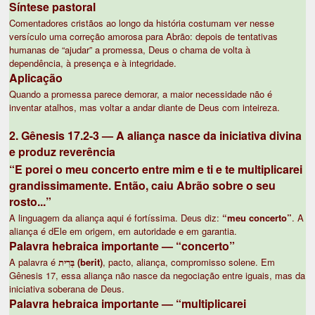
Síntese pastoral
Comentadores cristãos ao longo da história costumam ver nesse
versículo uma correção amorosa para Abrão: depois de tentativas
humanas de “ajudar” a promessa, Deus o chama de volta à
dependência, à presença e à integridade.
Aplicação
Quando a promessa parece demorar, a maior necessidade não é
inventar atalhos, mas voltar a andar diante de Deus com inteireza.
2. Gênesis 17.2-3 — A aliança nasce da iniciativa divina
e produz reverência
“E porei o meu concerto entre mim e ti e te multiplicarei
grandissimamente. Então, caiu Abrão sobre o seu
rosto...”
A linguagem da aliança aqui é fortíssima. Deus diz:
“meu concerto”
. A
aliança é dEle em origem, em autoridade e em garantia.
Palavra hebraica importante — “concerto”
A palavra é
בְּרִית (berit)
, pacto, aliança, compromisso solene. Em
Gênesis 17, essa aliança não nasce da negociação entre iguais, mas da
iniciativa soberana de Deus.
Palavra hebraica importante — “multiplicarei