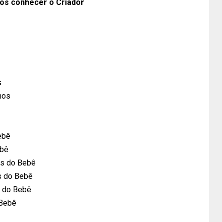
os conhecer o Criador
s
hos
ebê
ebê
os do Bebê
os do Bebê
s do Bebê
 Bebê