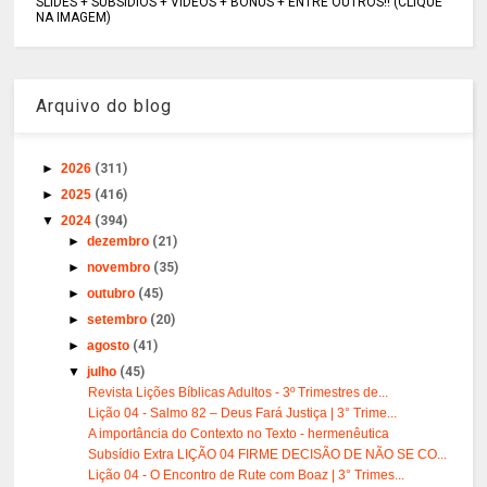
SLIDES + SUBSÍDIOS + VÍDEOS + BÔNUS + ENTRE OUTROS!! (CLIQUE
NA IMAGEM)
Arquivo do blog
►
2026
(311)
►
2025
(416)
▼
2024
(394)
►
dezembro
(21)
►
novembro
(35)
►
outubro
(45)
►
setembro
(20)
►
agosto
(41)
▼
julho
(45)
Revista Lições Bíblicas Adultos - 3º Trimestres de...
Lição 04 - Salmo 82 – Deus Fará Justiça | 3° Trime...
A importância do Contexto no Texto - hermenêutica
Subsídio Extra LIÇÃO 04 FIRME DECISÃO DE NÃO SE CO...
Lição 04 - O Encontro de Rute com Boaz | 3° Trimes...