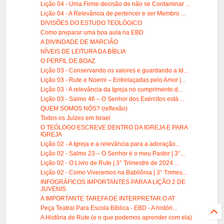
Lição 04 - Uma Firme decisão de não se Contaminar ...
Lição 04 - A Relevância de pertencer e ser Membro ...
DIVISÕES DO ESTUDO TEOLÓGICO
Como preparar uma boa aula na EBD
A DIVINDADE DE MARCIÃO
NÍVEIS DE LEITURA DA BÍBLIA
O PERFIL DE BOAZ
Lição 03 - Conservando os valores e guardando a Id...
Lição 03 - Rute e Noemi – Entrelaçadas pelo Amor |...
Lição 03 - A relevância da Igreja no cumprimento d...
Lição 03 - Salmo 46 – O Senhor dos Exércitos está ...
QUEM SOMOS NÓS? (reflexão)
Todos os Juízes em Israel
O TEÓLOGO ESCREVE DENTRO DA IGREJA E PARA
IGREJA
Lição 02 - A Igreja e a relevância para a adoração...
Lição 02 - Salmo 23 – O Senhor é o meu Pastor | 3°...
Lição 02 - O Livro de Rute | 3° Trimestre de 2024 ...
Lição 02 - Como Viveremos na Babilônia | 3° Trimes...
INFOGRÁFICOS IMPORTANTES PARA A LIÇÃO 2 DE
JUVENIS
A IMPORTANTE TAREFA DE INTERPRETAR O AT
Peça Teatral Para Escola Bíblica - EBD - A históri...
A História de Rute (e o que podemos aprender com ela)