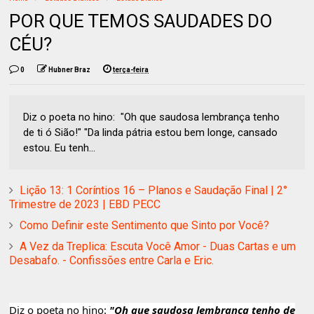
POR QUE TEMOS SAUDADES DO
CÉU?
0
Hubner Braz
terça-feira
Diz o poeta no hino: "Oh que saudosa lembrança tenho
de ti ó Sião!" "Da linda pátria estou bem longe, cansado
estou. Eu tenh...
Lição 13: 1 Coríntios 16 – Planos e Saudação Final | 2°
Trimestre de 2023 | EBD PECC
Como Definir este Sentimento que Sinto por Você?
A Vez da Treplica: Escuta Você Amor - Duas Cartas e um
Desabafo. - Confissões entre Carla e Eric.
Diz o poeta no hino:
"Oh que saudosa lembrança tenho de