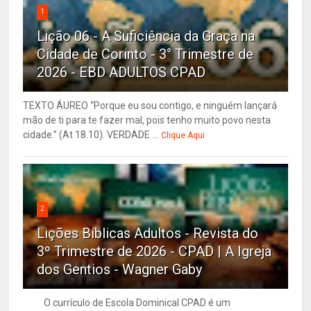
1
Lição 06 - A Suficiência da Graça na
Cidade de Corinto - 3° Trimestre de
2026 - EBD ADULTOS CPAD
TEXTO ÁUREO “Porque eu sou contigo, e ninguém lançará
mão de ti para te fazer mal, pois tenho muito povo nesta
cidade.” (At 18.10). VERDADE ...
Clique Aqui
2
Lições Bíblicas Adultos - Revista do
3º Trimestre de 2026 - CPAD | A Igreja
dos Gentios - Wagner Gaby
O currículo de Escola Dominical CPAD é um