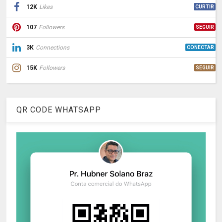
12K
Likes
CURTIR
107
Followers
SEGUIR
3K
Connections
CONECTAR
15K
Followers
SEGUIR
QR CODE WHATSAPP