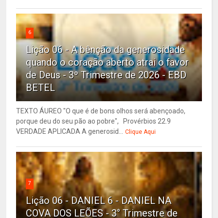
6
Lição 06 - A bênção da generosidade
quando o coração aberto atrai o favor
de Deus - 3º Trimestre de 2026 - EBD
BETEL
TEXTO ÁUREO "O que é de bons olhos será abençoado,
porque deu do seu pão ao pobre", Provérbios 22.9
VERDADE APLICADA A generosid...
Clique Aqui
7
Lição 06 - DANIEL 6 - DANIEL NA
COVA DOS LEÕES - 3° Trimestre de