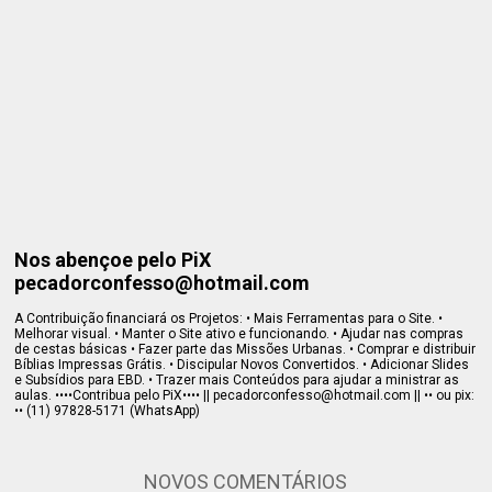
Nos abençoe pelo PiX
pecadorconfesso@hotmail.com
A Contribuição financiará os Projetos: • Mais Ferramentas para o Site. •
Melhorar visual. • Manter o Site ativo e funcionando. • Ajudar nas compras
de cestas básicas • Fazer parte das Missões Urbanas. • Comprar e distribuir
Bíblias Impressas Grátis. • Discipular Novos Convertidos. • Adicionar Slides
e Subsídios para EBD. • Trazer mais Conteúdos para ajudar a ministrar as
aulas. ••••Contribua pelo PiX•••• || pecadorconfesso@hotmail.com || •• ou pix:
•• (11) 97828-5171 (WhatsApp)
NOVOS COMENTÁRIOS