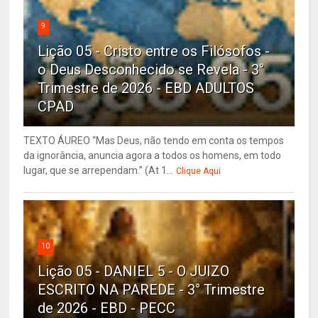
9
Lição 05 - Cristo entre os Filósofos -
o Deus Desconhecido se Revela - 3°
Trimestre de 2026 - EBD ADULTOS
CPAD
TEXTO ÁUREO “Mas Deus, não tendo em conta os tempos
da ignorância, anuncia agora a todos os homens, em todo
lugar, que se arrependam.” (At 1...
Clique Aqui
10
Lição 05 - DANIEL 5 - O JUIZO
ESCRITO NA PAREDE - 3° Trimestre
de 2026 - EBD - PECC