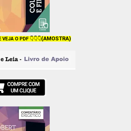
(AMOSTRA)
E VEJA O PDF
👇👇👇