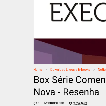
Home
Download Livros e E-books
Notíc
Box Série Coment
Nova - Resenha
0
DROPS EBD
terça-feira