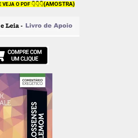
(AMOSTRA)
E VEJA O PDF
👇👇👇