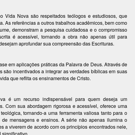
o Vida Nova são respeitados teólogos e estudiosos, que
ra. As referências a outros trabalhos acadêmicos, bem como
 volume, demonstram a pesquisa cuidadosa e o compromisso
scrita é acessível, tornando a obra não apenas útil para
desejam aprofundar sua compreensão das Escrituras.
ase em aplicações práticas da Palavra de Deus. Através de
es são incentivados a integrar as verdades bíblicas em suas
vida que reflita os ensinamentos de Cristo.
ova é um recurso indispensável para quem deseja um
as. Com sua abordagem rigorosa e acessível, oferece uma
teológica, tornando-a uma ferramenta valiosa tanto para o
o de mensagens e ensinos. A série não apenas ilumina o
res a viverem de acordo com os princípios encontrados nele,
significativo.