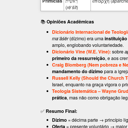
Primícias
ἀπαρχή (
aparch
רֵאשִׁית
(
rē’šît
)
📚
Opiniões Acadêmicas
Dicionário Internacional de Teolog
ma‘ăśēr
(dízimo) era uma
instituição
amplo, englobando voluntariedade.
Dicionário Vine (W.E. Vine):
sobre
a
primeiro da ressurreição
, e aos cre
Craig Blomberg (Nem pobreza e Ne
mandamento do dízimo
para a igrej
Russell Kelly (Should the Church T
Israel, enquanto na graça vigora o pr
Teologia Sistemática – Wayne Gr
prática
, mas não como obrigação leg
✅
Resumo Final:
Dízimo
= décima parte → princípio li
Oferta
= presente voluntário → maior