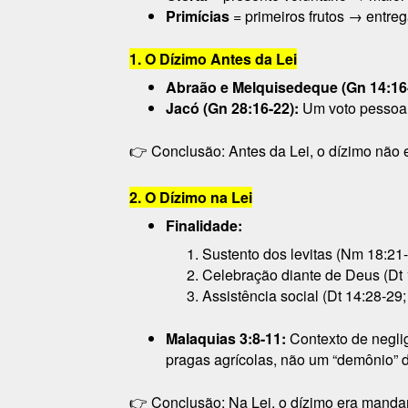
Primícias
= primeiros frutos → entre
1. O Dízimo Antes da Lei
Abraão e Melquisedeque (Gn 14:16-
Jacó (Gn 28:16-22):
Um voto pessoal
👉 Conclusão: Antes da Lei, o dízimo não 
2. O Dízimo na Lei
Finalidade:
Sustento dos levitas (Nm 18:21-
Celebração diante de Deus (Dt 
Assistência social (Dt 14:28-29;
Malaquias 3:8-11:
Contexto de neglig
pragas agrícolas, não um “demônio”
👉 Conclusão: Na Lei, o dízimo era mandam