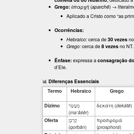
Grego:
ἀπαρχή (
aparchē
) → literal
Aplicado a Cristo como “as pri
Ocorrências:
Hebraico:
cerca de
30 vezes
no
Grego:
cerca de
8 vezes
no NT.
Ênfase:
expressa a
consagração do
d’Ele.
📊
Diferenças Essenciais
Termo
Hebraico
Grego
Dízimo
δεκάτη (
dekátē
)
מַעֲשֵׂר
(
ma‘ăśēr
)
Oferta
προσφορά
קָרְבָּן
(
qorbān
)
(
prosphorá
)