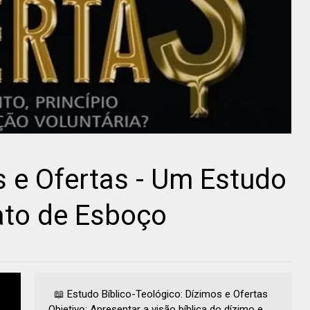
 e Ofertas - Um Estudo
ato de Esboço
📖 Estudo Bíblico-Teológico: Dízimos e Ofertas
Objetivo: Apresentar a visão bíblica do dízimo e