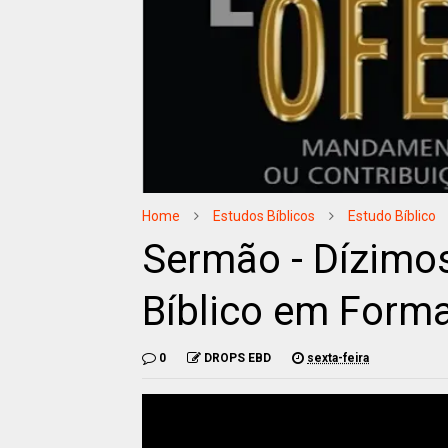
Home
Estudos Bíblicos
Estudo Bíblico
Sermão - Dízimos
Bíblico em Form
0
DROPS EBD
sexta-feira