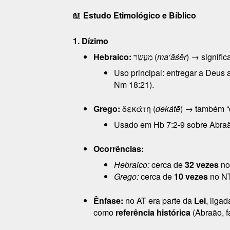
📖
Estudo Etimológico e Bíblico
1. Dízimo
Hebraico:
מַעֲשֵׂר (
ma‘ăśēr
) → signific
Uso principal: entregar a Deus 
Nm 18:21).
Grego:
δεκάτη (
dekátē
) → também “
Usado em Hb 7:2-9 sobre Abra
Ocorrências:
Hebraico:
cerca de
32 vezes
no
Grego:
cerca de
10 vezes
no NT
Ênfase:
no AT era parte da
Lei
, liga
como
referência histórica
(Abraão, fa