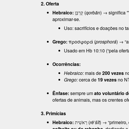
2. Oferta
Hebraico:
קָרְבָּן (
qorbān
) → significa
“
aproximar-se.
Uso: sacrifícios e doações no ta
Grego:
προσφορά (
prosphorá
) → “a
Usado em Hb 10:10 (“pela oferta
Ocorrências:
Hebraico:
mais de
200 vezes
no
Grego:
cerca de
19 vezes
no NT
Ênfase:
sempre um
ato voluntário 
ofertas de animais, mas os crentes 
3. Primícias
Hebraico:
רֵאשִׁית (
rē’šît
) → “primeiro,
colheita ou do rebanho
, dedicado a