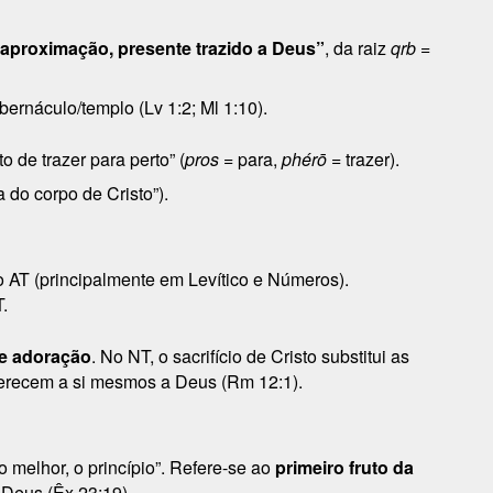
aproximação, presente trazido a Deus”
, da raiz
qrb
=
bernáculo/templo (Lv 1:2; Ml 1:10).
to de trazer para perto” (
pros
= para,
phérō
= trazer).
 do corpo de Cristo”).
 AT (principalmente em Levítico e Números).
.
de adoração
. No NT, o sacrifício de Cristo substitui as
oferecem a si mesmos a Deus (Rm 12:1).
 o melhor, o princípio”. Refere-se ao
primeiro fruto da
 Deus (Êx 23:19).