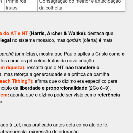
ē
)
Primeiros
Consagração do melhor e antecipação
frutos
da colheita
ia do AT e NT
(Harris, Archer & Waltke):
destaca que
 legal
no sistema mosaico, mas
qorbān
(oferta) é mais
parchē
(primícias), mostra que Paulo aplica a Cristo como
o
ntes como os primeiros frutos da nova criação.
m riqueza):
ressalta que o NT
não transfere o
a, mas reforça a generosidade e a prática da partilha.
each Tithing?):
afirma que o dízimo era específico para
incípio da
liberdade e proporcionalidade
(2Co 8–9).
udem
:
aponta que o dízimo pode ser visto como
referência
al.
gado à Lei, mas praticado antes dela como ato de fé.
 abrangência, expressão de adoração.