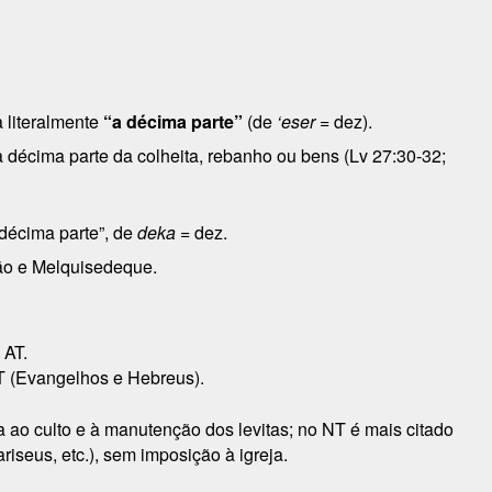
a literalmente
“a décima parte”
(de
‘eser
= dez).
a décima parte da colheita, rebanho ou bens (Lv 27:30-32;
décima parte”, de
deka
= dez.
ão e Melquisedeque.
 AT.
 (Evangelhos e Hebreus).
da ao culto e à manutenção dos levitas; no NT é mais citado
riseus, etc.), sem imposição à igreja.