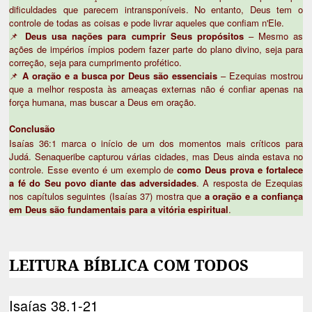
dificuldades que parecem intransponíveis. No entanto, Deus tem o
controle de todas as coisas e pode livrar aqueles que confiam n'Ele.
📌
Deus usa nações para cumprir Seus propósitos
– Mesmo as
ações de impérios ímpios podem fazer parte do plano divino, seja para
correção, seja para cumprimento profético.
📌
A oração e a busca por Deus são essenciais
– Ezequias mostrou
que a melhor resposta às ameaças externas não é confiar apenas na
força humana, mas buscar a Deus em oração.
Conclusão
Isaías 36:1 marca o início de um dos momentos mais críticos para
Judá. Senaqueribe capturou várias cidades, mas Deus ainda estava no
controle. Esse evento é um exemplo de
como Deus prova e fortalece
a fé do Seu povo diante das adversidades
. A resposta de Ezequias
nos capítulos seguintes (Isaías 37) mostra que
a oração e a confiança
em Deus são fundamentais para a vitória espiritual
.
LEITURA BÍBLICA COM TODOS
Isaías 38.1-21