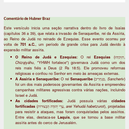
Comentário de Hubner Braz
Este versículo inicia uma seção narrativa dentro do livro de Isaías
(capítulos 36 a 39), que relata a invasão de Senaqueribe, rei da Assíria,
ao Reino de Judá no reinado de Ezequias. Esse evento ocorreu por
volta de
701 a.C.
, um período de grande crise para Judá devido à
expansão militar assíria.
O Reino de Judá e Ezequias:
O rei
Ezequias
(חִזְקִיָּהוּ,
Chizqiyáhu
, "YHWH fortalece") governava Judá como um dos
reis mais fiéis a Deus (2 Rs 18:5). Ele promoveu reformas
religiosas e confiou no Senhor em meio às ameaças externas.
A Assíria e Senaqueribe:
O rei
Senaqueribe
(סַנְחֵרִיב,
Sancheriv
)
foi um dos mais poderosos governantes da Assíria e empreendeu
campanhas militares agressivas contra várias nações, incluindo
Israel e Judá.
As cidades fortificadas:
Judá possuía várias
cidades
fortificadas
(עָרֵי יְהוּדָה הַבְּצוּרוֹת,
arei Yehudá habetzurot
), projetadas
para resistir a ataques, mas foram conquistadas pelos assírios.
Entre elas, destaca-se
Laquis
, que se tornou a base militar
assíria antes do cerco de Jerusalém.