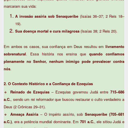
marcaram sua vida:
A invasão assíria sob Senaqueribe
(Isaías 36–37; 2 Reis 18–
19).
Sua doença mortal e cura milagrosa
(Isaías 38; 2 Reis 20).
Em ambos os casos, sua confiança em Deus resultou em
livramento
sobrenatural
. Essa história nos ensina que
quando confiamos
plenamente no Senhor, nenhum inimigo pode prevalecer contra
nós
.
2. O Contexto Histórico e a Confiança de Ezequias
🔹
Reinado de Ezequias
– Ezequias governou Judá entre
715–686
a.C.
, sendo um rei reformador que buscou restaurar o culto verdadeiro a
Deus (2 Crônicas 29–31).
🔹
Ameaça Assíria
– O império assírio, sob
Senaqueribe (705–681
a.C.)
, era a potência mundial dominante. Em
701 a.C.
, ele sitiou Judá e