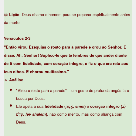
📖
Lição
: Deus chama o homem para se preparar espiritualmente antes
da morte.
Versículos 2-3
"Então virou Ezequias o rosto para a parede e orou ao Senhor. E
disse: Ah, Senhor! Suplico-te que te lembres de que andei diante
de ti com fidelidade, com coração íntegro, e fiz o que era reto aos
teus olhos. E chorou muitíssimo."
🔹
Análise
"Virou o rosto para a parede" – um gesto de profunda angústia e
busca por Deus.
Ele apela à sua
fidelidade (אֱמֶת,
emet
)
e
coração íntegro (לֵב
שָׁלֵם,
lev shalem
)
, não como mérito, mas como aliança com
Deus.