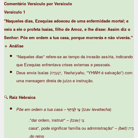
Comentário Versículo por Versículo
Versículo 1
"Naqueles dias, Ezequias adoeceu de uma enfermidade mortal; e
veio a ele o profeta Isaías, filho de Amoz, e lhe disse: Assim diz o
Senhor: Põe em ordem a tua casa, porque morrerás e não viverás."
🔹
Análise
"Naqueles dias" refere-se ao tempo da invasão assíria, indicando
que Ezequias enfrentava crises externas e pessoais.
Deus envia Isaías (יְשַׁעְיָהוּ,
Yesha‘yahu
, "YHWH é salvação") com
uma mensagem direta de juízo e instrução.
🔍
Raiz Hebraica
Põe em ordem a tua casa
–
צַו לְבֵיתְךָ
(
tzav leveitecha
)
– "dar ordem, instruir".
(tzav)
צַו
– "casa", pode significar família ou administração
(beit)
בֵּית
do reino.