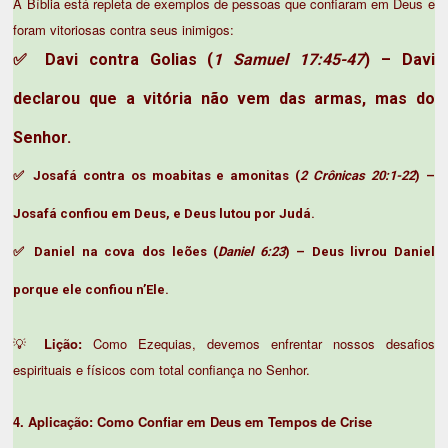
A Bíblia está repleta de exemplos de pessoas que confiaram em Deus e
foram vitoriosas contra seus inimigos:
✅
Davi contra Golias
(
1 Samuel 17:45-47
) – Davi
declarou que a vitória não vem das armas, mas do
Senhor.
✅
Josafá contra os moabitas e amonitas
(
2 Crônicas 20:1-22
) –
Josafá confiou em Deus, e Deus lutou por Judá.
✅
Daniel na cova dos leões
(
Daniel 6:23
) – Deus livrou Daniel
porque ele confiou n’Ele.
💡
Lição:
Como Ezequias, devemos enfrentar nossos desafios
espirituais e físicos com total confiança no Senhor.
4. Aplicação: Como Confiar em Deus em Tempos de Crise