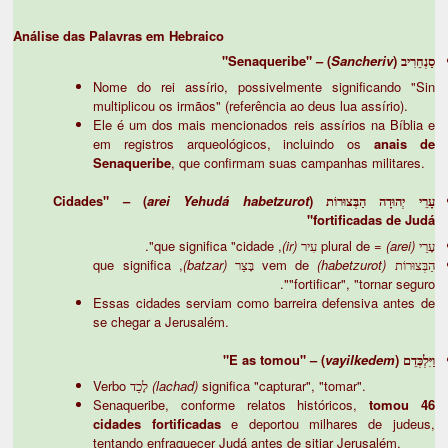
Análise das Palavras em Hebraico
) – "Senaqueribe"
Sancheriv
סַנְחֵרִיב (
Nome do rei assírio, possivelmente significando "Sin
multiplicou os irmãos" (referência ao deus lua assírio).
Ele é um dos mais mencionados reis assírios na Bíblia e
em registros arqueológicos, incluindo os
anais de
Senaqueribe
, que confirmam suas campanhas militares.
) – "Cidades
arei Yehudá habetzurot
עָרֵי יְהוּדָה הַבְּצוּרוֹת (
fortificadas de Judá"
, que significa "cidade".
(ir)
= plural de עִיר
(arei)
עָרֵי
, que significa
(batzar)
vem de בָּצַר
(habetzurot)
הַבְּצוּרוֹת
"fortificar", "tornar seguro".
Essas cidades serviam como barreira defensiva antes de
se chegar a Jerusalém.
) – "E as tomou"
vayilkedem
וַיִּלְכְּדֵם (
Verbo לָכַד
(lachad)
significa "capturar", "tomar".
Senaqueribe, conforme relatos históricos,
tomou 46
cidades fortificadas
e deportou milhares de judeus,
tentando enfraquecer Judá antes de sitiar Jerusalém.