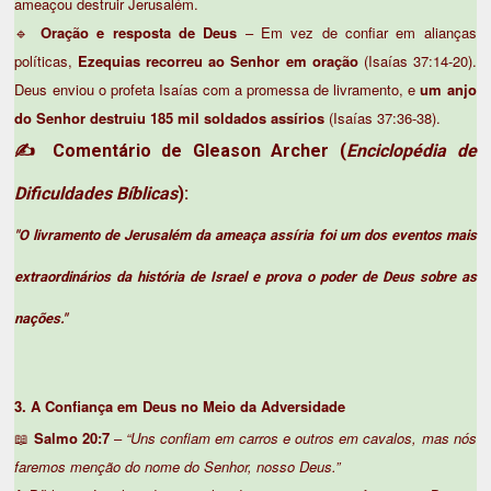
ameaçou destruir Jerusalém.
🔹
Oração e resposta de Deus
– Em vez de confiar em alianças
políticas,
Ezequias recorreu ao Senhor em oração
(Isaías 37:14-20).
Deus enviou o profeta Isaías com a promessa de livramento, e
um anjo
do Senhor destruiu 185 mil soldados assírios
(Isaías 37:36-38).
Comentário de Gleason Archer
(
Enciclopédia de
✍
Dificuldades Bíblicas
):
"O livramento de Jerusalém da ameaça assíria foi um dos eventos mais
extraordinários da história de Israel e prova o poder de Deus sobre as
nações."
3. A Confiança em Deus no Meio da Adversidade
📖
Salmo 20:7
–
“Uns confiam em carros e outros em cavalos, mas nós
faremos menção do nome do Senhor, nosso Deus.”