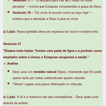
Versículo 17
– "Tu lançaste para trás de ti todos os meus
pecados" – mostra que Ezequias compreendeu a graça de Deus.
Versículo 19
– "Os vivos te louvam como eu faço hoje" –
enfatiza que a adoração a Deus é para os vivos.
📖
Lição
: Nossa gratidão deve ser expressa em louvor e testemunho.
Versículo 21
"Dissera mais Isaías: Tomem uma pasta de figos e a ponham como
emplastro sobre a úlcera; e Ezequias recuperará a saúde."
🔹
Análise
Deus usou um
remédio natural
(figos), mostrando que Ele pode
operar tanto por meios sobrenaturais quanto naturais.
"Úlcera" sugere uma grave inflamação ou infecção.
📖
Lição
: A fé e a medicina não são contraditórias – Deus pode curar
através de ambos.