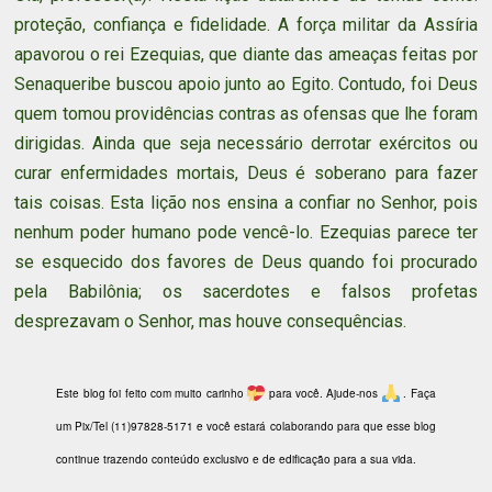
proteção, confiança e fidelidade. A força militar da Assíria
apavorou o rei Ezequias, que diante das ameaças feitas por
Senaqueribe buscou apoio junto ao Egito. Contudo, foi Deus
quem tomou providências contras as ofensas que lhe foram
dirigidas. Ainda que seja necessário derrotar exércitos ou
curar enfermidades mortais, Deus é soberano para fazer
tais coisas. Esta lição nos ensina a confiar no Senhor, pois
nenhum poder humano pode vencê-lo. Ezequias parece ter
se esquecido dos favores de Deus quando foi procurado
pela Babilônia; os sacerdotes e falsos profetas
desprezavam o Senhor, mas houve consequências.
Este blog foi feito com muito carinho
para você. Ajude-nos
. Faça
um Pix/Tel (11)97828-5171 e você estará colaborando para que esse blog
continue trazendo conteúdo exclusivo e de edificação para a sua vida.