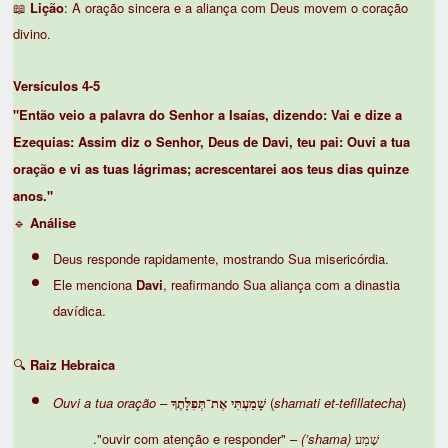
📖
Lição
: A oração sincera e a aliança com Deus movem o coração
divino.
Versículos 4-5
"Então veio a palavra do Senhor a Isaías, dizendo: Vai e dize a
Ezequias: Assim diz o Senhor, Deus de Davi, teu pai: Ouvi a tua
oração e vi as tuas lágrimas; acrescentarei aos teus dias quinze
anos."
🔹
Análise
Deus responde rapidamente, mostrando Sua misericórdia.
Ele menciona
Davi
, reafirmando Sua aliança com a dinastia
davídica.
🔍
Raiz Hebraica
Ouvi a tua oração
–
שָׁמַעְתִּי אֶת־תְּפִלָּתֶךָ
(
shamati et-tefillatecha
)
– "ouvir com atenção e responder".
(shama’)
שָׁמַע