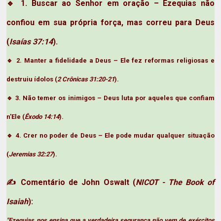
🔹
1. Buscar ao Senhor em oração
– Ezequias não
confiou em sua própria força, mas correu para Deus
(
Isaías 37:14
).
🔹
2. Manter a fidelidade a Deus
– Ele fez reformas religiosas e
destruiu ídolos (
2 Crônicas 31:20-21
).
🔹
3. Não temer os inimigos
– Deus luta por aqueles que confiam
n’Ele (
Êxodo 14:14
).
🔹
4. Crer no poder de Deus
– Ele pode mudar qualquer situação
(
Jeremias 32:27
).
Comentário de John Oswalt
(
NICOT - The Book of
✍
Isaiah
):
"Ezequias nos ensina que a verdadeira segurança não vem de exércitos